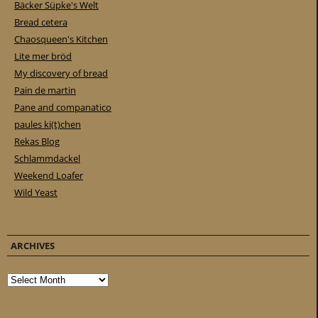
Bäcker Süpke's Welt
Bread cetera
Chaosqueen's Kitchen
Lite mer bröd
My discovery of bread
Pain de martin
Pane and companatico
paules ki(t)chen
Rekas Blog
Schlammdackel
Weekend Loafer
Wild Yeast
ARCHIVES
Archives