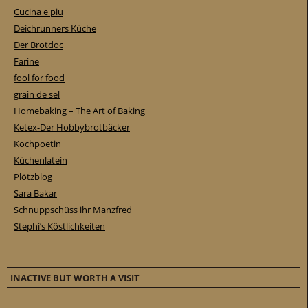
Cucina e piu
Deichrunners Küche
Der Brotdoc
Farine
fool for food
grain de sel
Homebaking – The Art of Baking
Ketex-Der Hobbybrotbäcker
Kochpoetin
Küchenlatein
Plötzblog
Sara Bakar
Schnuppschüss ihr Manzfred
Stephi’s Köstlichkeiten
INACTIVE BUT WORTH A VISIT