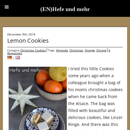
(EN)Hefe und mehr
(EN)Hefe und mehr
December 9th, 2016
Lemon Cookies
Category
Christmas Cookies
Tags:
Almonds
,
Christmas
,
Orange
,
Zitrone
6
Responses
|
I tried this little Cookies
some years ago when a
colleague brought a bag of
his moms christmas cookies
when he came back from
the Alsace. The bag was
filled with beautiful and
delicious cookies, like Linzer
Ringe. And there was this