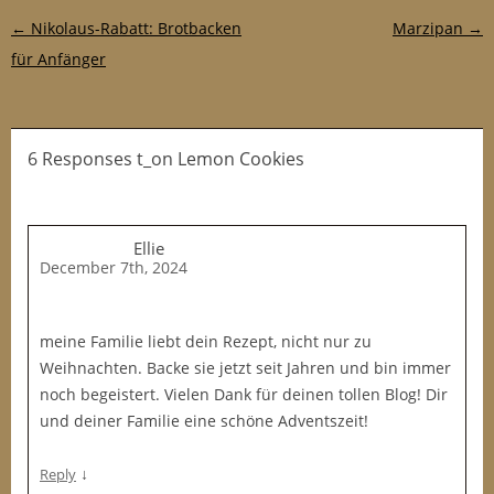
Post navigation
←
Nikolaus-Rabatt: Brotbacken
Marzipan
→
für Anfänger
6 Responses t_on Lemon Cookies
Ellie
December 7th, 2024
meine Familie liebt dein Rezept, nicht nur zu
Weihnachten. Backe sie jetzt seit Jahren und bin immer
noch begeistert. Vielen Dank für deinen tollen Blog! Dir
und deiner Familie eine schöne Adventszeit!
↓
Reply