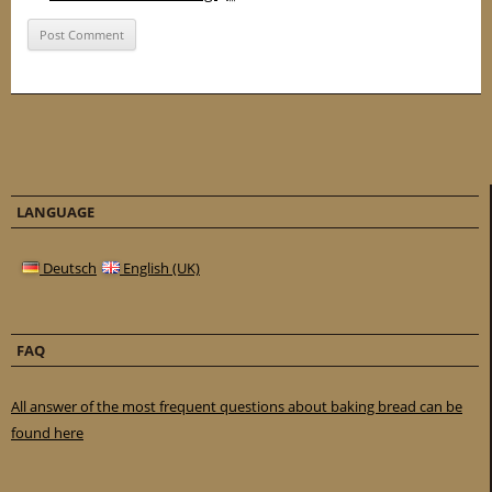
LANGUAGE
Deutsch
English (UK)
FAQ
All answer of the most frequent questions about baking bread can be
found here