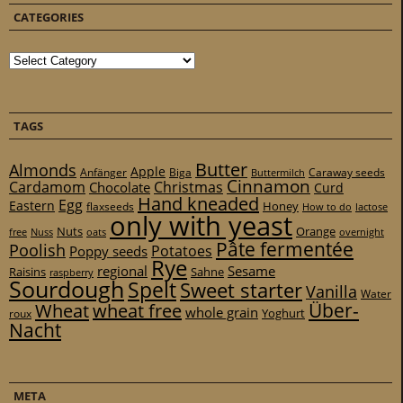
CATEGORIES
Categories
TAGS
Butter
Almonds
Apple
Anfänger
Biga
Caraway seeds
Buttermilch
Cinnamon
Cardamom
Christmas
Chocolate
Curd
Hand kneaded
Egg
Eastern
Honey
flaxseeds
How to do
lactose
only with yeast
Nuts
Orange
free
Nuss
oats
overnight
Pâte fermentée
Poolish
Potatoes
Poppy seeds
Rye
regional
Sesame
Raisins
Sahne
raspberry
Sourdough
Spelt
Sweet starter
Vanilla
Water
Über-
Wheat
wheat free
whole grain
Yoghurt
roux
Nacht
META