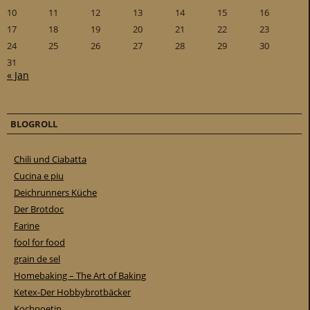
10
11
12
13
14
15
16
17
18
19
20
21
22
23
24
25
26
27
28
29
30
31
« Jan
BLOGROLL
Chili und Ciabatta
Cucina e piu
Deichrunners Küche
Der Brotdoc
Farine
fool for food
grain de sel
Homebaking – The Art of Baking
Ketex-Der Hobbybrotbäcker
Kochpoetin