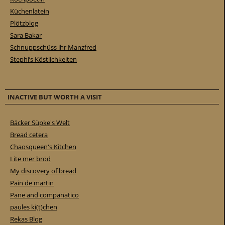
Küchenlatein
Plötzblog
Sara Bakar
Schnuppschüss ihr Manzfred
Stephi’s Köstlichkeiten
INACTIVE BUT WORTH A VISIT
Bäcker Süpke's Welt
Bread cetera
Chaosqueen's Kitchen
Lite mer bröd
My discovery of bread
Pain de martin
Pane and companatico
paules ki(t)chen
Rekas Blog