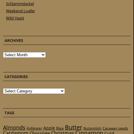
Schlammdackel
Weekend Loafer
Wild Yeast
ARCHIVES
Archives
CATEGORIES
Categories
TAGS
Butter
Almonds
Apple
Anfänger
Biga
Caraway seeds
Buttermilch
Cinnamon
Cardamom
Christmas
Chocolate
Curd