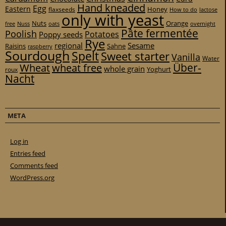
Hand kneaded
Egg
Eastern
Honey
flaxseeds
How to do
lactose
only with yeast
Nuts
Orange
free
Nuss
oats
overnight
Pâte fermentée
Poolish
Potatoes
Poppy seeds
Rye
regional
Sesame
Raisins
Sahne
raspberry
Sourdough
Spelt
Sweet starter
Vanilla
Water
Über-
Wheat
wheat free
whole grain
Yoghurt
roux
Nacht
META
Log in
Entries feed
Comments feed
WordPress.org