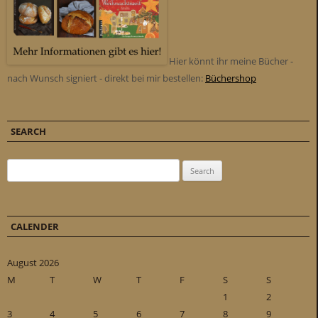
Hier könnt ihr meine Bücher -
nach Wunsch signiert - direkt bei mir bestellen:
Büchershop
SEARCH
Search for:
CALENDER
August 2026
M
T
W
T
F
S
S
1
2
3
4
5
6
7
8
9