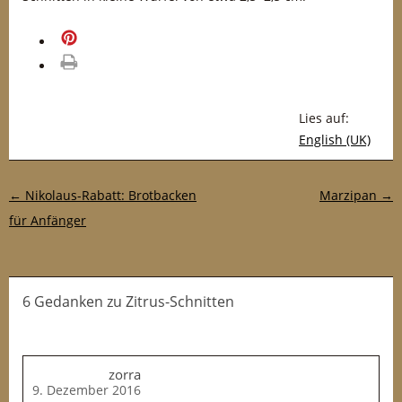
merken
drucken
Lies auf:
English (UK)
Post-Navigation
←
Nikolaus-Rabatt: Brotbacken
Marzipan
→
für Anfänger
6 Gedanken
zu
Zitrus-Schnitten
zorra
9. Dezember 2016