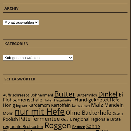
ARCHIV
Archiv
KATEGORIEN
Kategorien
SCHLAGWÖRTER
Butter
Dinkel
Ei
Auffrischrezept
Bohnenmehl
Buttermilch
Flohsamenschale
Hand-geknetet
Hefe
Hafer
Hagebutten
Malz
Mandeln
Honig
Kardamom
Kartoffeln
Leinsamen
Joghurt
nur mit Hefe
Ohne Bäckerhefe
Mohn
Ostern
Pâte fermentée
Poolish
regional
Quark
regionale Brote
Roggen
Sahne
regionale Brotsorten
Rosinen