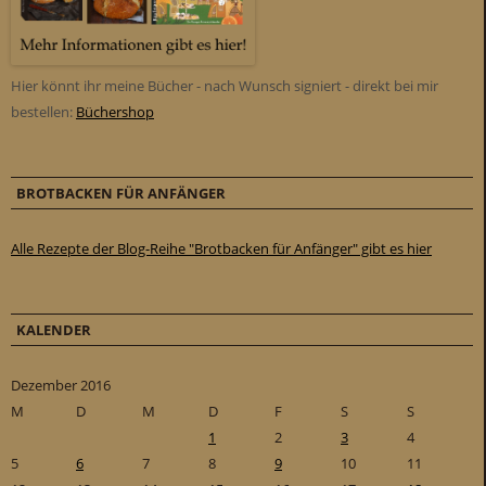
Hier könnt ihr meine Bücher - nach Wunsch signiert - direkt bei mir
bestellen:
Büchershop
BROTBACKEN FÜR ANFÄNGER
Alle Rezepte der Blog-Reihe "Brotbacken für Anfänger" gibt es hier
KALENDER
Dezember 2016
M
D
M
D
F
S
S
1
2
3
4
5
6
7
8
9
10
11