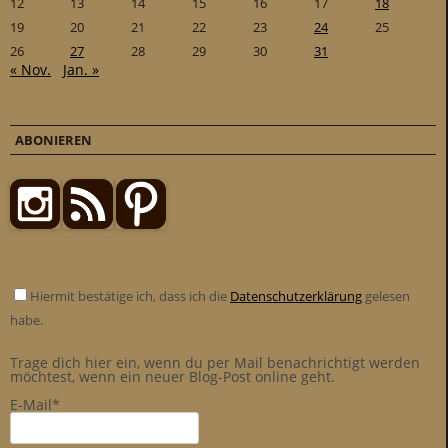
12
13
14
15
16
17
18
19
20
21
22
23
24
25
26
27
28
29
30
31
« Nov.
Jan. »
ABONIEREN
Hiermit bestätige ich, dass ich die
Datenschutzerklärung
gelesen
habe.
Trage dich hier ein, wenn du per Mail benachrichtigt werden
möchtest, wenn ein neuer Blog-Post online geht.
E-Mail*