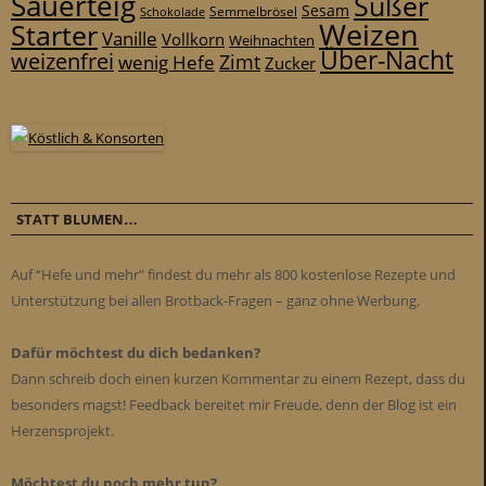
Sauerteig
Süßer
Sesam
Schokolade
Semmelbrösel
Weizen
Starter
Vanille
Vollkorn
Weihnachten
Über-Nacht
weizenfrei
Zimt
wenig Hefe
Zucker
STATT BLUMEN…
Auf “Hefe und mehr” findest du mehr als 800 kostenlose Rezepte und
Unterstützung bei allen Brotback-Fragen – ganz ohne Werbung.
Dafür möchtest du dich bedanken?
Dann schreib doch einen kurzen Kommentar zu einem Rezept, dass du
besonders magst! Feedback bereitet mir Freude, denn der Blog ist ein
Herzensprojekt.
Möchtest du noch mehr tun?