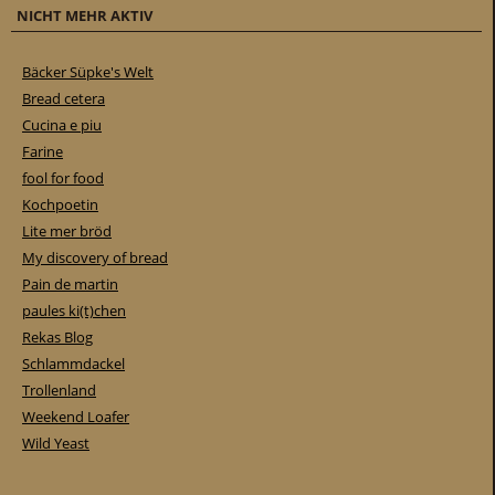
NICHT MEHR AKTIV
Bäcker Süpke's Welt
Bread cetera
Cucina e piu
Farine
fool for food
Kochpoetin
Lite mer bröd
My discovery of bread
Pain de martin
paules ki(t)chen
Rekas Blog
Schlammdackel
Trollenland
Weekend Loafer
Wild Yeast