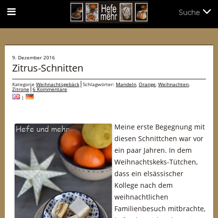
Suche
Suche
9. Dezember 2016
Zitrus-Schnitten
Kategorie
Weihnachtsgebäck
Schlagwörter:
Mandeln
,
Orange
,
Weihnachten
,
Zitrone
6 Kommentare
|
Meine erste Begegnung mit
diesen Schnittchen war vor
ein paar Jahren. In dem
Weihnachtskeks-Tütchen,
dass ein elsässischer
Kollege nach dem
weihnachtlichen
Familienbesuch mitbrachte,