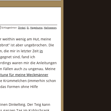
Schlagwörter:
Dinkel
,
Ei
,
Hagebutte
,
Halloween
,
r weithin wenig am Hut, meine
debrot” ist aber ungebrochen. Die
 die mir in letzter Zeit
in
gegnet sind, fand ich
rdings waren mir die Anleitungen
gen Fällen auch zu ungenau. Meine
itung für meine Weckmänner
roße Krümmelchen (immerhin schon
 das Formen ohne Hilfe
einen Dinkelteig. Der Teig kann
is ganzen Tag im Kühlschrank