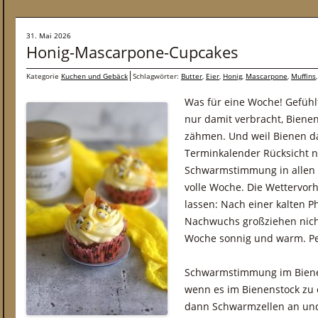
31. Mai 2026
Honig-Mascarpone-Cupcakes
Kategorie
Kuchen und Gebäck
Schlagwörter:
Butter
,
Eier
,
Honig
,
Mascarpone
,
Muffins
Was für eine Woche! Gefühl
nur damit verbracht, Bien
zähmen. Und weil Bienen da
Terminkalender Rücksicht ne
Schwarmstimmung in allen V
volle Woche. Die Wettervor
lassen: Nach einer kalten P
Nachwuchs großziehen nicht 
Woche sonnig und warm. Pe
Schwarmstimmung im Bien
wenn es im Bienenstock zu 
dann Schwarmzellen an und