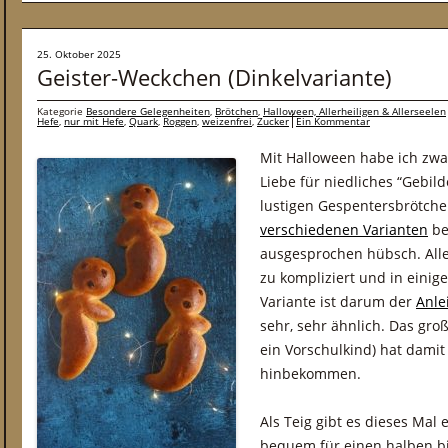
25. Oktober 2025
Geister-Weckchen (Dinkelvariante)
Kategorie
Besondere Gelegenheiten
,
Brötchen
,
Halloween, Allerheiligen & Allerseelen
Hefe
,
nur mit Hefe
,
Quark
,
Roggen
,
weizenfrei
,
Zucker
Ein Kommentar
Mit Halloween habe ich zwa
Liebe für niedliches “Gebil
lustigen Gespentersbrötchen,
verschiedenen Varianten
be
ausgesprochen hübsch. Alle
zu kompliziert und in eini
Variante ist darum der
Anle
sehr, sehr ähnlich. Das g
ein Vorschulkind) hat damit
hinbekommen.
Als Teig gibt es dieses Mal 
bequem für einen halben b