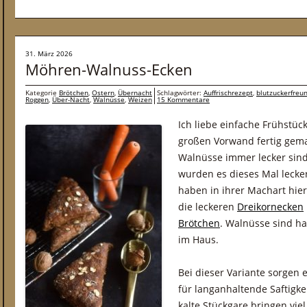
31. März 2026
Möhren-Walnuss-Ecken
Kategorie
Brötchen
,
Ostern
,
Übernacht
Schlagwörter:
Auffrischrezept
,
blutzuckerfreun
Roggen
,
Über-Nacht
,
Walnüsse
,
Weizen
15 Kommentare
Ich liebe einfache Frühstü
großen Vorwand fertig gem
Walnüsse immer lecker sind
wurden es dieses Mal lecke
haben in ihrer Machart hier
die leckeren
Dreikornecken
Brötchen
. Walnüsse sind ha
im Haus.
Bei dieser Variante sorgen
für langanhaltende Saftigkei
kalte Stückgare bringen vi