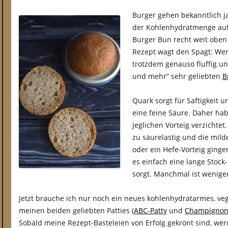
Burger gehen bekanntlich ja
der Kohlenhydratmenge auf
Burger Bun recht weit oben
Rezept wagt den Spagt: Wen
trotzdem genauso fluffig un
und mehr” sehr geliebten
B
Quark sorgt für Saftigkeit u
eine feine Säure. Daher hab
jeglichen Vorteig verzichtet
zu säurelastig und die mild
oder ein Hefe-Vorteig ginge
es einfach eine lange Stock
sorgt. Manchmal ist wenige
Jetzt brauche ich nur noch ein neues kohlenhydratarmes, veg
meinen beiden geliebten Patties (
ABC-Patty
und
Champignon-
Sobald meine Rezept-Basteleien von Erfolg gekrönt sind, wer