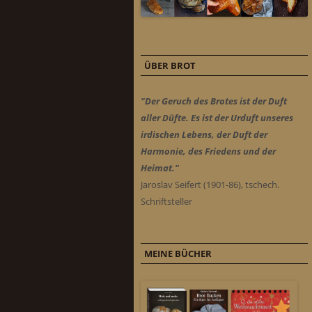
ÜBER BROT
"Der Geruch des Brotes ist der Duft
aller Düfte. Es ist der Urduft unseres
irdischen Lebens, der Duft der
Harmonie, des Friedens und der
Heimat."
Jaroslav Seifert (1901-86), tschech.
Schriftsteller
MEINE BÜCHER