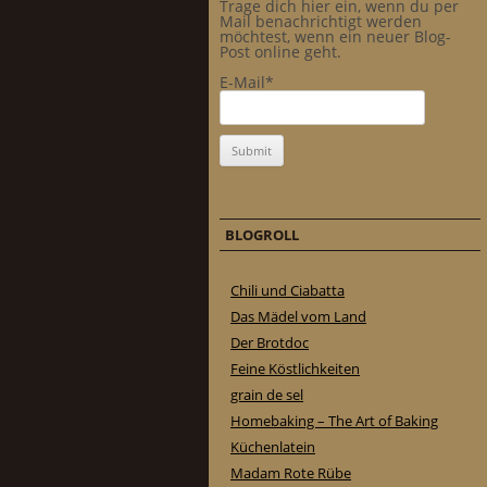
Trage dich hier ein, wenn du per
Mail benachrichtigt werden
möchtest, wenn ein neuer Blog-
Post online geht.
E-Mail*
BLOGROLL
Chili und Ciabatta
Das Mädel vom Land
Der Brotdoc
Feine Köstlichkeiten
grain de sel
Homebaking – The Art of Baking
Küchenlatein
Madam Rote Rübe