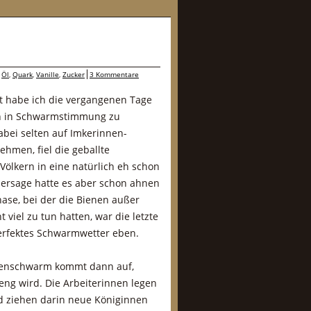
,
Öl
,
Quark
,
Vanille
,
Zucker
3 Kommentare
t habe ich die vergangenen Tage
en in Schwarmstimmung zu
bei selten auf Imkerinnen-
hmen, fiel die geballte
ölkern in eine natürlich eh schon
hersage hatte es aber schon ahnen
hase, bei der die Bienen außer
viel zu tun hatten, war die letzte
rfektes Schwarmwetter eben.
enschwarm kommt dann auf,
eng wird. Die Arbeiterinnen legen
 ziehen darin neue Königinnen