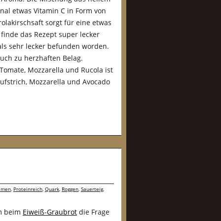
nal etwas Vitamin C in Form von
lakirschsaft sorgt für eine etwas
finde das Rezept super lecker
als sehr lecker befunden worden.
uch zu herzhaften Belag.
Tomate, Mozzarella und Rucola ist
Aufstrich, Mozzarella und Avocado
amen
,
Proteinreich
,
Quark
,
Roggen
,
Sauerteig
,
am beim
Eiweiß-Graubrot
die Frage