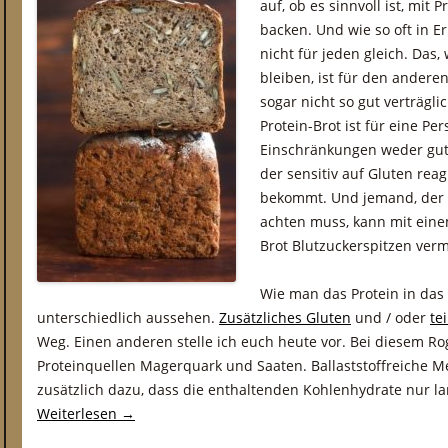
auf, ob es sinnvoll ist, mit 
backen. Und wie so oft in E
nicht für jeden gleich. Das,
bleiben, ist für den anderen
sogar nicht so gut verträgli
Protein-Brot ist für eine P
Einschränkungen weder gut
der sensitiv auf Gluten rea
bekommt. Und jemand, der w
achten muss, kann mit einem
Brot Blutzuckerspitzen ver
Wie man das Protein in das
unterschiedlich aussehen.
Zusätzliches Gluten
und / oder
te
Weg. Einen anderen stelle ich euch heute vor. Bei diesem R
Proteinquellen Magerquark und Saaten. Ballaststoffreiche M
zusätzlich dazu, dass die enthaltenden Kohlenhydrate nur l
Weiterlesen
→