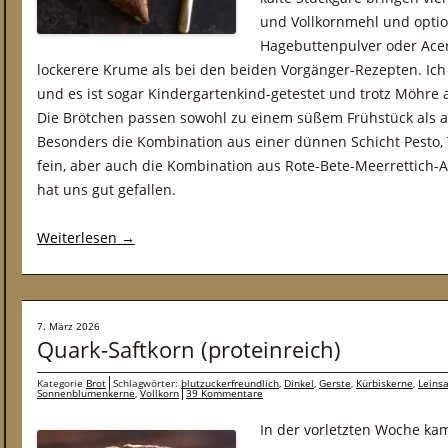
und Vollkornmehl und optio
Hagebuttenpulver oder Acero
lockerere Krume als bei den beiden Vorgänger-Rezepten. Ich 
und es ist sogar Kindergartenkind-getestet und trotz Möhre 
Die Brötchen passen sowohl zu einem süßem Frühstück als a
Besonders die Kombination aus einer dünnen Schicht Pesto, 
fein, aber auch die Kombination aus Rote-Bete-Meerrettich-
hat uns gut gefallen.
Weiterlesen
→
7. März 2026
Quark-Saftkorn (proteinreich)
Kategorie
Brot
Schlagwörter:
blutzuckerfreundlich
,
Dinkel
,
Gerste
,
Kürbiskerne
,
Leins
Sonnenblumenkerne
,
Vollkorn
39 Kommentare
In der vorletzten Woche k