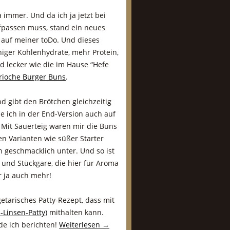
 immer. Und da ich ja jetzt bei
passen muss, stand ein neues
 auf meiner toDo. Und dieses
iger Kohlenhydrate, mehr Protein,
d lecker wie die im Hause “Hefe
rioche Burger Buns
.
nd gibt den Brötchen gleichzeitig
e ich in der End-Version auch auf
. Mit Sauerteig waren mir die Buns
en Varianten wie süßer Starter
n geschmacklich unter. Und so ist
- und Stückgare, die hier für Aroma
r ja auch mehr!
etarisches Patty-Rezept, dass mit
Linsen-Patty
) mithalten kann.
de ich berichten!
Weiterlesen
→