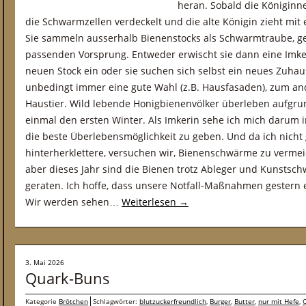
heran. Sobald die Königinn
die Schwarmzellen verdeckelt und die alte Königin zieht mit 
Sie sammeln ausserhalb Bienenstocks als Schwarmtraube, 
passenden Vorsprung. Entweder erwischt sie dann eine Imker:
neuen Stock ein oder sie suchen sich selbst ein neues Zuhau
unbedingt immer eine gute Wahl (z.B. Hausfasaden), zum and
Haustier. Wild lebende Honigbienenvölker überleben aufgrun
einmal den ersten Winter. Als Imkerin sehe ich mich darum in
die beste Überlebensmöglichkeit zu geben. Und da ich nich
hinterherklettere, versuchen wir, Bienenschwärme zu vermei
aber dieses Jahr sind die Bienen trotz Ableger und Kunst
geraten. Ich hoffe, dass unsere Notfall-Maßnahmen gestern
Wir werden sehen…
Weiterlesen
→
3. Mai 2026
Quark-Buns
Kategorie
Brötchen
Schlagwörter:
blutzuckerfreundlich
,
Burger
,
Butter
,
nur mit Hefe
,