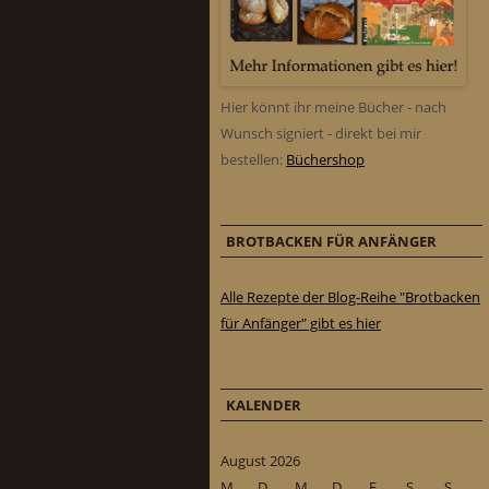
Hier könnt ihr meine Bücher - nach
Wunsch signiert - direkt bei mir
bestellen:
Büchershop
BROTBACKEN FÜR ANFÄNGER
Alle Rezepte der Blog-Reihe "Brotbacken
für Anfänger" gibt es hier
KALENDER
August 2026
M
D
M
D
F
S
S