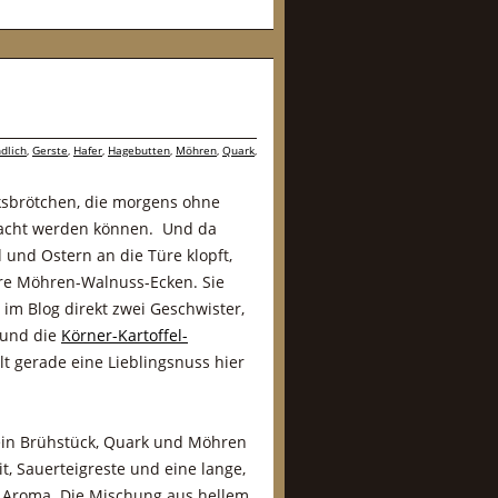
dlich
,
Gerste
,
Hafer
,
Hagebutten
,
Möhren
,
Quark
,
cksbrötchen, die morgens ohne
acht werden können. Und da
 und Ostern an die Türe klopft,
re Möhren-Walnuss-Ecken. Sie
 im Blog direkt zwei Geschwister,
und die
Körner-Kartoffel-
lt gerade eine Lieblingsnuss hier
 ein Brühstück, Quark und Möhren
t, Sauerteigreste und eine lange,
el Aroma. Die Mischung aus hellem