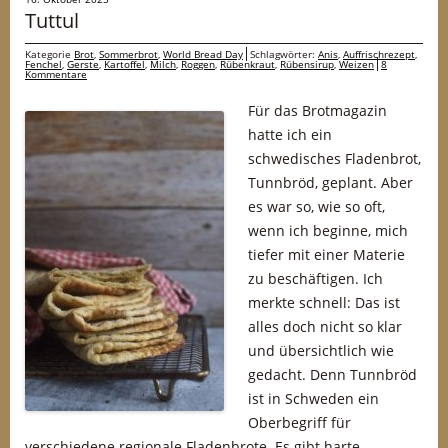
Tuttul
Kategorie
Brot
,
Sommerbrot
,
World Bread Day
Schlagwörter:
Anis
,
Auffrischrezept
,
Fenchel
,
Gerste
,
Kartoffel
,
Milch
,
Roggen
,
Rübenkraut
,
Rübensirup
,
Weizen
8
Kommentare
Für das Brotmagazin
hatte ich ein
schwedisches Fladenbrot,
Tunnbröd, geplant. Aber
es war so, wie so oft,
wenn ich beginne, mich
tiefer mit einer Materie
zu beschäftigen. Ich
merkte schnell: Das ist
alles doch nicht so klar
und übersichtlich wie
gedacht. Denn Tunnbröd
ist in Schweden ein
Oberbegriff für
verschiedene regionale Fladenbrote. Es gibt harte