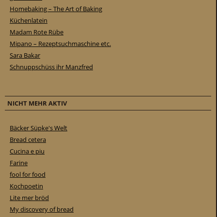
Homebaking – The Art of Baking
Küchenlatein
Madam Rote Rübe
Mipano – Rezeptsuchmaschine etc.
Sara Bakar
Schnuppschüss ihr Manzfred
NICHT MEHR AKTIV
Bäcker Süpke's Welt
Bread cetera
Cucina e piu
Farine
fool for food
Kochpoetin
Lite mer bröd
My discovery of bread