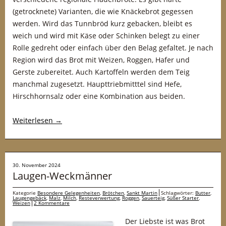
(getrocknete) Varianten, die wie Knäckebrot gegessen
werden. Wird das Tunnbröd kurz gebacken, bleibt es
weich und wird mit Käse oder Schinken belegt zu einer
Rolle gedreht oder einfach über den Belag gefaltet. Je nach
Region wird das Brot mit Weizen, Roggen, Hafer und
Gerste zubereitet. Auch Kartoffeln werden dem Teig
manchmal zugesetzt. Haupttriebmitttel sind Hefe,
Hirschhornsalz oder eine Kombination aus beiden.
Weiterlesen
→
30. November 2024
Laugen-Weckmänner
Kategorie
Besondere Gelegenheiten
,
Brötchen
,
Sankt Martin
Schlagwörter:
Butter
,
Laugengebäck
,
Malz
,
Milch
,
Resteverwertung
,
Roggen
,
Sauerteig
,
Süßer Starter
,
Weizen
2 Kommentare
Der Liebste ist was Brot