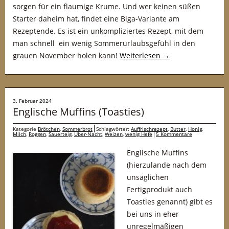
sorgen für ein flaumige Krume. Und wer keinen süßen
Starter daheim hat, findet eine Biga-Variante am
Rezeptende. Es ist ein unkompliziertes Rezept, mit dem
man schnell ein wenig Sommerurlaubsgefühl in den
grauen November holen kann!
Weiterlesen
→
3. Februar 2024
Englische Muffins (Toasties)
Kategorie
Brötchen
,
Sommerbrot
Schlagwörter:
Auffrischrezept
,
Butter
,
Honig
,
Milch
,
Roggen
,
Sauerteig
,
Über-Nacht
,
Weizen
,
wenig Hefe
5 Kommentare
Englische Muffins
(hierzulande nach dem
unsäglichen
Fertigprodukt auch
Toasties genannt) gibt es
bei uns in eher
unregelmäßigen