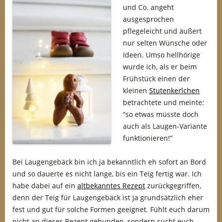
und Co. angeht
ausgesprochen
pflegeleicht und äußert
nur selten Wünsche oder
Ideen. Umso hellhörige
wurde ich, als er beim
Frühstück einen der
kleinen
Stutenkerlchen
betrachtete und meinte:
“so etwas müsste doch
auch als Laugen-Variante
funktionieren!”
Bei Laugengebäck bin ich ja bekanntlich eh sofort an Bord
und so dauerte es nicht lange, bis ein Teig fertig war. Ich
habe dabei auf ein
altbekanntes Rezept
zurückgegriffen,
denn der Teig für Laugengebäck ist ja grundsätzlich eher
fest und gut für solche Formen geeignet. Fühlt euch darum
nicht an dieses Rezept gebunden, sondern sucht euch