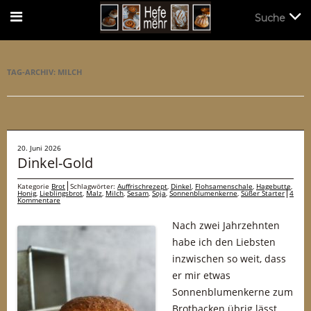
Suche
Suche
TAG-ARCHIV:
MILCH
20. Juni 2026
Dinkel-Gold
Kategorie
Brot
Schlagwörter:
Auffrischrezept
,
Dinkel
,
Flohsamenschale
,
Hagebutte
,
Honig
,
Lieblingsbrot
,
Malz
,
Milch
,
Sesam
,
Soja
,
Sonnenblumenkerne
,
Süßer Starter
4
Kommentare
Nach zwei Jahrzehnten
habe ich den Liebsten
inzwischen so weit, dass
er mir etwas
Sonnenblumenkerne zum
Brotbacken übrig lässt.