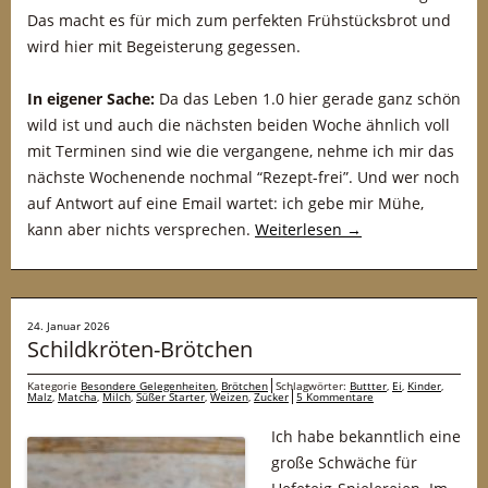
Das macht es für mich zum perfekten Frühstücksbrot und
wird hier mit Begeisterung gegessen.
In eigener Sache:
Da das Leben 1.0 hier gerade ganz schön
wild ist und auch die nächsten beiden Woche ähnlich voll
mit Terminen sind wie die vergangene, nehme ich mir das
nächste Wochenende nochmal “Rezept-frei”. Und wer noch
auf Antwort auf eine Email wartet: ich gebe mir Mühe,
kann aber nichts versprechen.
Weiterlesen
→
24. Januar 2026
Schildkröten-Brötchen
Kategorie
Besondere Gelegenheiten
,
Brötchen
Schlagwörter:
Buttter
,
Ei
,
Kinder
,
Malz
,
Matcha
,
Milch
,
Süßer Starter
,
Weizen
,
Zucker
5 Kommentare
Ich habe bekanntlich eine
große Schwäche für