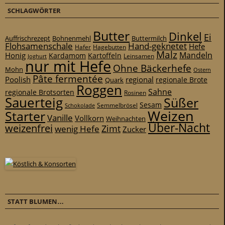
SCHLAGWÖRTER
Butter
Dinkel
Ei
Auffrischrezept
Bohnenmehl
Buttermilch
Flohsamenschale
Hand-geknetet
Hefe
Hafer
Hagebutten
Malz
Mandeln
Honig
Kardamom
Kartoffeln
Leinsamen
Joghurt
nur mit Hefe
Ohne Bäckerhefe
Mohn
Ostern
Pâte fermentée
Poolish
regional
Quark
regionale Brote
Roggen
Sahne
regionale Brotsorten
Rosinen
Sauerteig
Süßer
Sesam
Schokolade
Semmelbrösel
Weizen
Starter
Vanille
Vollkorn
Weihnachten
Über-Nacht
weizenfrei
Zimt
wenig Hefe
Zucker
STATT BLUMEN…