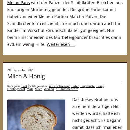
Melon Pans
wird der Panzer der Schildkröten-Brötchen aus
knusprigen Mürbeteig gebildet. Die grüne Farbe kommt
dabei von einer kleinen Portion Matcha-Pulver. Die
Schildkrötenform ist ziemlich einfach und darum auch für
Kinder im Vorschul-/Grundschulalter gut geeignet. Nur
beim Einschneiden des Mürbeteigpanzer braucht es dann
evtl.ein wenig Hilfe.
Weiterlesen
→
20. Dezember 2025
Milch & Honig
Kategorie
Brot
Schlagwörter:
Auffrischrezept
,
Hafer
,
Hagebutte
,
Honig
,
Lieblingsbrot
,
Malz
,
Milch
,
Weizen
18 Kommentare
Das dieses Brot bei uns
zu einem derartigen Hit
werden würde, hätte ich
nicht gedacht. Es begann
damit, dass ich “mal eben