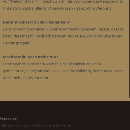
Auf “Hefe und mehr” findest du mehr als 800 kostenlose Rezepte und
Unterstützung bei allen Brotback-Fragen – ganz ohne Werbung.
Dafür möchtest du dich bedanken?
Dann schreib doch einen kurzen Kommentar zu einem Rezept, dass du
besonders magst! Feedback bereitet mir Freude, denn der Blog ist ein
Herzensprojekt.
Möchtest du noch mehr tun?
Dann spende in meinem Namen eine Kleinigkeit an einen
gemeinnützige Organisation (z.B. Save the children), damit aus Gutem
noch mehr Gutes entsteht!
Impressum
This work is © 2008-2026 by Stefanie Herberth.