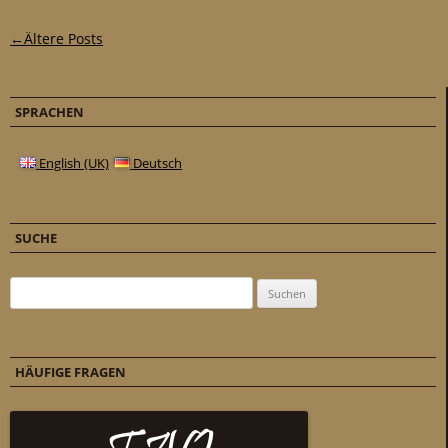
Post-Navigation
←
Ältere Posts
SPRACHEN
English (UK)
Deutsch
SUCHE
Suchen nach:
HÄUFIGE FRAGEN