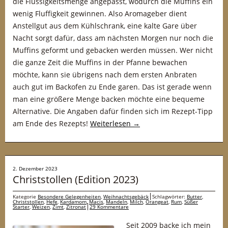
die Flüssigkeitsmenge angepasst, wodurch die Muffins ein
wenig Fluffigkeit gewinnen. Also Aromageber dient
Anstellgut aus dem Kühlschrank, eine kalte Gare über
Nacht sorgt dafür, dass am nächsten Morgen nur noch die
Muffins geformt und gebacken werden müssen. Wer nicht
die ganze Zeit die Muffins in der Pfanne bewachen
möchte, kann sie übrigens nach dem ersten Anbraten
auch gut im Backofen zu Ende garen. Das ist gerade wenn
man eine größere Menge backen möchte eine bequeme
Alternative. Die Angaben dafür finden sich im Rezept-Tipp
am Ende des Rezepts!
Weiterlesen
→
2. Dezember 2023
Christstollen (Edition 2023)
Kategorie
Besondere Gelegenheiten
,
Weihnachtsgebäck
Schlagwörter:
Butter
,
Christstollen
,
Hefe
,
Kardamom
,
Macis
,
Mandeln
,
Milch
,
Orangeat
,
Rum
,
Süßer
Starter
,
Weizen
,
Zimt
,
Zitronat
29 Kommentare
Seit 2009 backe ich mein