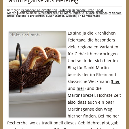
Martinsgänse aus Hefeteig
Kategorie
Besondere Gelegenheiten
,
Brötchen
,
Regionale Brote
,
Sankt
Martin
Schlagwörter:
Auffrischrezept
,
Ei
,
Mehl
,
Milch
,
Öl
,
Quark
,
regional
,
regionale
Brote
,
regionale Brotsorten
,
Süßer Starter
,
Weizen
17 Kommentare
Es sind ja die kirchlichen
Feiertage, die besonders
viele regionalen Varianten
für Gebäck hervorbringen.
Und so findet sich hier im
Blog für Sankt Martin
bereits der im Rheinland
klassische Weckmann (
hier
und
hier
) und die
Martinsbrezel
. Höchste Zeit
also, dass auch ein paar
Martinsgänse den Weg
hierher finden. Bei meiner
Recherche, wo es traditionell dieses Gebildebrot gibt, gab