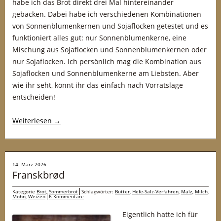
habe ich das Brot direkt drei Mal hintereinander
gebacken. Dabei habe ich verschiedenen Kombinationen
von Sonnenblumenkernen und Sojaflocken getestet und es
funktioniert alles gut: nur Sonnenblumenkerne, eine
Mischung aus Sojaflocken und Sonnenblumenkernen oder
nur Sojaflocken. Ich persönlich mag die Kombination aus
Sojaflocken und Sonnenblumenkerne am Liebsten. Aber
wie ihr seht, könnt ihr das einfach nach Vorratslage
entscheiden!
Weiterlesen
→
14. März 2026
Franskbrød
Kategorie
Brot
,
Sommerbrot
Schlagwörter:
Butter
,
Hefe-Salz-Verfahren
,
Malz
,
Milch
,
Mohn
,
Weizen
6 Kommentare
Eigentlich hatte ich für