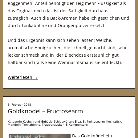
Roggenmehl-Anteil benötigt der Teig mehr Flüssigkeit als
das Orginal, doch das ist der Saftigkeit durchaus
zuträglich. Auch die Back-Aromen habe ich gestrichen und
durch Tonkabohne und Orangenpulver ersetzt.
Und das Ergebnis kann sich sehen lassen: Weiche,
aromatische Honigkuchen, die schnell gemacht sind, sehr
lecker schmeck und in der Blechdose erstaunlich gut
haltbar sind (falls keine Weihnachtsmaus sie entdeckt).
Weiterlesen
→
9. Februar 2018
Goldknödel – Fructosearm
Kategorie
Kuchen und Gebäck
Schlagwörter:
Biga
,
Ei
,
fruktosearm
,
Kochstück
,
Mandeln
,
Tonkabohne
,
Traubenzucker
5 Kommentare
Das
Goldknödel
ein