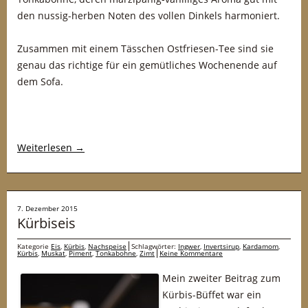
den nussig-herben Noten des vollen Dinkels harmoniert.
Zusammen mit einem Tässchen Ostfriesen-Tee sind sie
genau das richtige für ein gemütliches Wochenende auf
dem Sofa.
Weiterlesen
→
7. Dezember 2015
Kürbiseis
Kategorie
Eis
,
Kürbis
,
Nachspeise
Schlagwörter:
Ingwer
,
Invertsirup
,
Kardamom
,
Kürbis
,
Muskat
,
Piment
,
Tonkabohne
,
Zimt
Keine Kommentare
Mein zweiter Beitrag zum
Kürbis-Büffet war ein