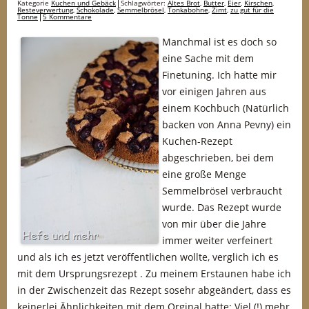
Kategorie
Kuchen und Gebäck
Schlagwörter:
Altes Brot
,
Butter
,
Eier
,
Kirschen
,
Resteverwertung
,
Schokolade
,
Semmelbrösel
,
Tonkabohne
,
Zimt
,
zu gut für die
Tonne
5 Kommentare
Manchmal ist es doch so
eine Sache mit dem
Finetuning. Ich hatte mir
vor einigen Jahren aus
einem Kochbuch (Natürlich
backen von Anna Pevny) ein
Kuchen-Rezept
abgeschrieben, bei dem
eine große Menge
Semmelbrösel verbraucht
wurde. Das Rezept wurde
von mir über die Jahre
immer weiter verfeinert
und als ich es jetzt veröffentlichen wollte, verglich ich es
mit dem Ursprungsrezept . Zu meinem Erstaunen habe ich
in der Zwischenzeit das Rezept sosehr abgeändert, dass es
keinerlei Ähnlichkeiten mit dem Orginal hatte: Viel (!) mehr