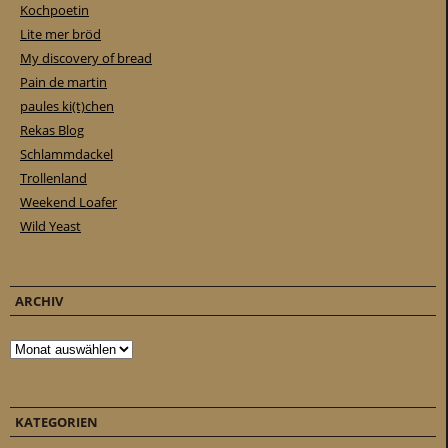
Kochpoetin
Lite mer bröd
My discovery of bread
Pain de martin
paules ki(t)chen
Rekas Blog
Schlammdackel
Trollenland
Weekend Loafer
Wild Yeast
ARCHIV
Archiv
KATEGORIEN