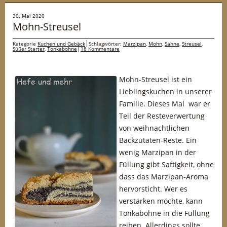
30. Mai 2020
Mohn-Streusel
Kategorie
Kuchen und Gebäck
Schlagwörter:
Marzipan
,
Mohn
,
Sahne
,
Streusel
,
Süßer Starter
,
Tonkabohne
18 Kommentare
Mohn-Streusel ist ein
Lieblingskuchen in unserer
Familie. Dieses Mal war er
Teil der Resteverwertung
von weihnachtlichen
Backzutaten-Reste. Ein
wenig Marzipan in der
Füllung gibt Saftigkeit, ohne
dass das Marzipan-Aroma
hervorsticht. Wer es
verstärken möchte, kann
Tonkabohne in die Füllung
reiben. Allerdings sollte