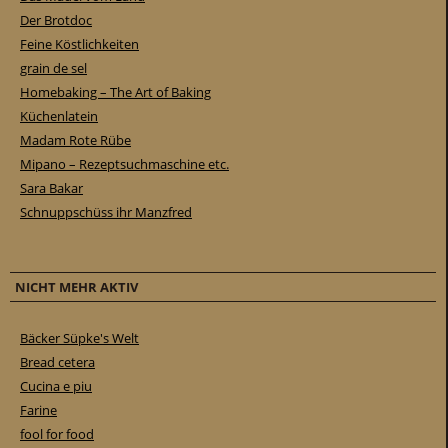
Der Brotdoc
Feine Köstlichkeiten
grain de sel
Homebaking – The Art of Baking
Küchenlatein
Madam Rote Rübe
Mipano – Rezeptsuchmaschine etc.
Sara Bakar
Schnuppschüss ihr Manzfred
NICHT MEHR AKTIV
Bäcker Süpke's Welt
Bread cetera
Cucina e piu
Farine
fool for food