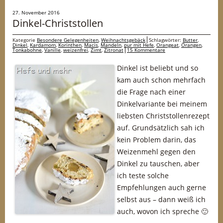
27. November 2016
Dinkel-Christstollen
Kategorie
Besondere Gelegenheiten
,
Weihnachtsgebäck
Schlagwörter:
Butter
,
Dinkel
,
Kardamom
,
Korinthen
,
Macis
,
Mandeln
,
nur mit Hefe
,
Orangeat
,
Orangen
,
Tonkabohne
,
Vanille
,
weizenfrei
,
Zimt
,
Zitronat
15 Kommentare
Dinkel ist beliebt und so
kam auch schon mehrfach
die Frage nach einer
Dinkelvariante bei meinem
liebsten Christstollenrezept
auf. Grundsätzlich sah ich
kein Problem darin, das
Weizenmehl gegen den
Dinkel zu tauschen, aber
ich teste solche
Empfehlungen auch gerne
selbst aus – dann weiß ich
auch, wovon ich spreche 🙂