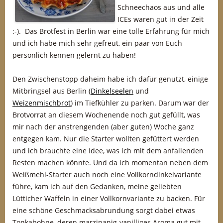
Schneechaos aus und alle
ICEs waren gut in der Zeit
:-). Das Brotfest in Berlin war eine tolle Erfahrung für mich
und ich habe mich sehr gefreut, ein paar von Euch
persönlich kennen gelernt zu haben!
Den Zwischenstopp daheim habe ich dafür genutzt, einige
Mitbringsel aus Berlin (
Dinkelseelen
und
Weizenmischbrot
) im Tiefkühler zu parken. Darum war der
Brotvorrat an diesem Wochenende noch gut gefüllt, was
mir nach der anstrengenden (aber guten) Woche ganz
entgegen kam. Nur die Starter wollten gefüttert werden
und ich brauchte eine Idee, was ich mit dem anfallenden
Resten machen könnte. Und da ich momentan neben dem
Weißmehl-Starter auch noch eine Vollkorndinkelvariante
führe, kam ich auf den Gedanken, meine geliebten
Lütticher Waffeln in einer Vollkornvariante zu backen. Für
eine schöne Geschmacksabrundung sorgt dabei etwas
Tonkabohne, deren marzipanig-vanilliges Aroma gut mit