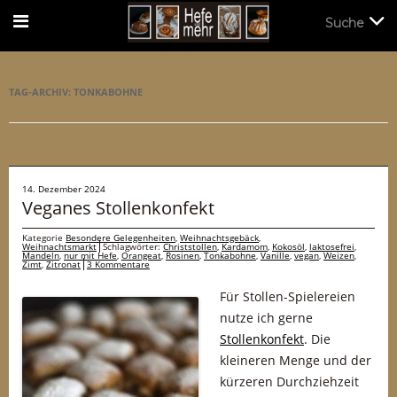
Suche
Suche
TAG-ARCHIV:
TONKABOHNE
14. Dezember 2024
Veganes Stollenkonfekt
Kategorie
Besondere Gelegenheiten
,
Weihnachtsgebäck
,
Weihnachtsmarkt
Schlagwörter:
Christstollen
,
Kardamom
,
Kokosöl
,
laktosefrei
,
Mandeln
,
nur mit Hefe
,
Orangeat
,
Rosinen
,
Tonkabohne
,
Vanille
,
vegan
,
Weizen
,
Zimt
,
Zitronat
3 Kommentare
Für Stollen-Spielereien
nutze ich gerne
Stollenkonfekt
. Die
kleineren Menge und der
kürzeren Durchziehzeit