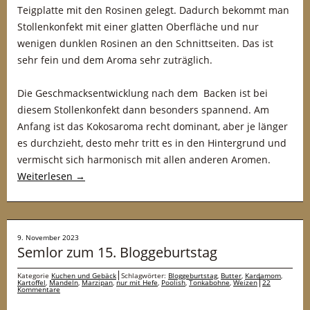
Teigplatte mit den Rosinen gelegt. Dadurch bekommt man
Stollenkonfekt mit einer glatten Oberfläche und nur
wenigen dunklen Rosinen an den Schnittseiten. Das ist
sehr fein und dem Aroma sehr zuträglich.
Die Geschmacksentwicklung nach dem Backen ist bei
diesem Stollenkonfekt dann besonders spannend. Am
Anfang ist das Kokosaroma recht dominant, aber je länger
es durchzieht, desto mehr tritt es in den Hintergrund und
vermischt sich harmonisch mit allen anderen Aromen.
Weiterlesen
→
9. November 2023
Semlor zum 15. Bloggeburtstag
Kategorie
Kuchen und Gebäck
Schlagwörter:
Bloggeburtstag
,
Butter
,
Kardamom
,
Kartoffel
,
Mandeln
,
Marzipan
,
nur mit Hefe
,
Poolish
,
Tonkabohne
,
Weizen
22
Kommentare