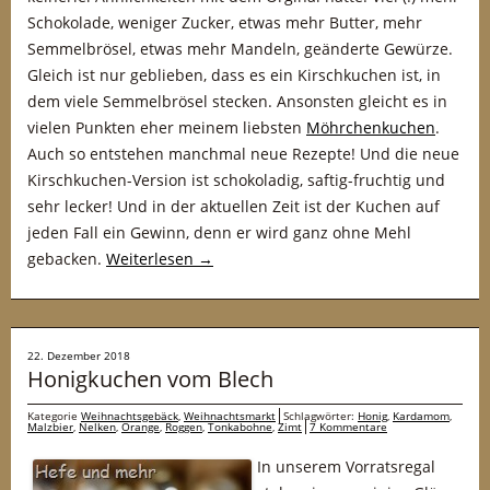
Schokolade, weniger Zucker, etwas mehr Butter, mehr
Semmelbrösel, etwas mehr Mandeln, geänderte Gewürze.
Gleich ist nur geblieben, dass es ein Kirschkuchen ist, in
dem viele Semmelbrösel stecken. Ansonsten gleicht es in
vielen Punkten eher meinem liebsten
Möhrchenkuchen
.
Auch so entstehen manchmal neue Rezepte! Und die neue
Kirschkuchen-Version ist schokoladig, saftig-fruchtig und
sehr lecker! Und in der aktuellen Zeit ist der Kuchen auf
jeden Fall ein Gewinn, denn er wird ganz ohne Mehl
gebacken.
Weiterlesen
→
22. Dezember 2018
Honigkuchen vom Blech
Kategorie
Weihnachtsgebäck
,
Weihnachtsmarkt
Schlagwörter:
Honig
,
Kardamom
,
Malzbier
,
Nelken
,
Orange
,
Roggen
,
Tonkabohne
,
Zimt
7 Kommentare
In unserem Vorratsregal