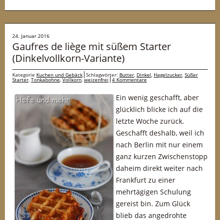
24. Januar 2016
Gaufres de liège mit süßem Starter
(Dinkelvollkorn-Variante)
Kategorie
Kuchen und Gebäck
Schlagwörter:
Butter
,
Dinkel
,
Hagelzucker
,
Süßer
Starter
,
Tonkabohne
,
Vollkorn
,
weizenfrei
4 Kommentare
Ein wenig geschafft, aber
glücklich blicke ich auf die
letzte Woche zurück.
Geschafft deshalb, weil ich
nach Berlin mit nur einem
ganz kurzen Zwischenstopp
daheim direkt weiter nach
Frankfurt zu einer
mehrtägigen Schulung
gereist bin. Zum Glück
blieb das angedrohte