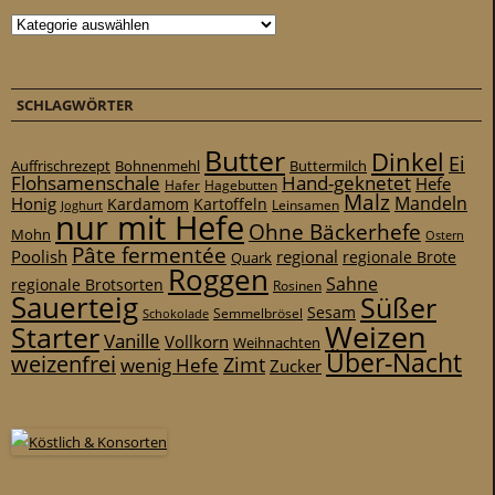
Kategorien
SCHLAGWÖRTER
Butter
Dinkel
Ei
Auffrischrezept
Bohnenmehl
Buttermilch
Flohsamenschale
Hand-geknetet
Hefe
Hafer
Hagebutten
Malz
Mandeln
Honig
Kardamom
Kartoffeln
Leinsamen
Joghurt
nur mit Hefe
Ohne Bäckerhefe
Mohn
Ostern
Pâte fermentée
Poolish
regional
Quark
regionale Brote
Roggen
Sahne
regionale Brotsorten
Rosinen
Sauerteig
Süßer
Sesam
Schokolade
Semmelbrösel
Weizen
Starter
Vanille
Vollkorn
Weihnachten
Über-Nacht
weizenfrei
Zimt
wenig Hefe
Zucker