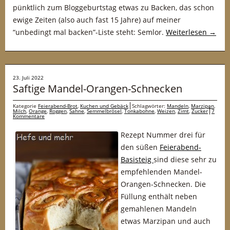
pünktlich zum Bloggeburtstag etwas zu Backen, das schon
ewige Zeiten (also auch fast 15 Jahre) auf meiner
“unbedingt mal backen”-Liste steht: Semlor.
Weiterlesen
→
23. Juli 2022
Saftige Mandel-Orangen-Schnecken
Kategorie
Feierabend-Brot
,
Kuchen und Gebäck
Schlagwörter:
Mandeln
,
Marzipan
,
Milch
,
Orange
,
Roggen
,
Sahne
,
Semmelbrösel
,
Tonkabohne
,
Weizen
,
Zimt
,
Zucker
7
Kommentare
Rezept Nummer drei für
den süßen
Feierabend-
Basisteig
sind diese sehr zu
empfehlenden Mandel-
Orangen-Schnecken. Die
Füllung enthält neben
gemahlenen Mandeln
etwas Marzipan und auch