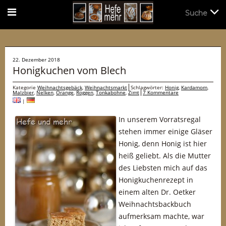
Suche
Suche
22. Dezember 2018
Honigkuchen vom Blech
Kategorie
Weihnachtsgebäck
,
Weihnachtsmarkt
Schlagwörter:
Honig
,
Kardamom
,
Malzbier
,
Nelken
,
Orange
,
Roggen
,
Tonkabohne
,
Zimt
7 Kommentare
|
In unserem Vorratsregal
stehen immer einige Gläser
Honig, denn Honig ist hier
heiß geliebt. Als die Mutter
des Liebsten mich auf das
Honigkuchenrezept in
einem alten Dr. Oetker
Weihnachtsbackbuch
aufmerksam machte, war