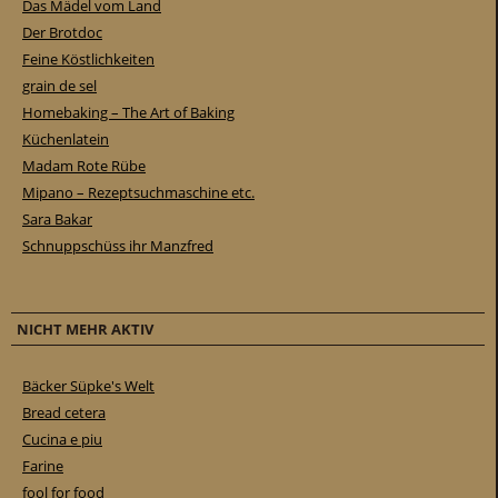
Das Mädel vom Land
Der Brotdoc
Feine Köstlichkeiten
grain de sel
Homebaking – The Art of Baking
Küchenlatein
Madam Rote Rübe
Mipano – Rezeptsuchmaschine etc.
Sara Bakar
Schnuppschüss ihr Manzfred
NICHT MEHR AKTIV
Bäcker Süpke's Welt
Bread cetera
Cucina e piu
Farine
fool for food