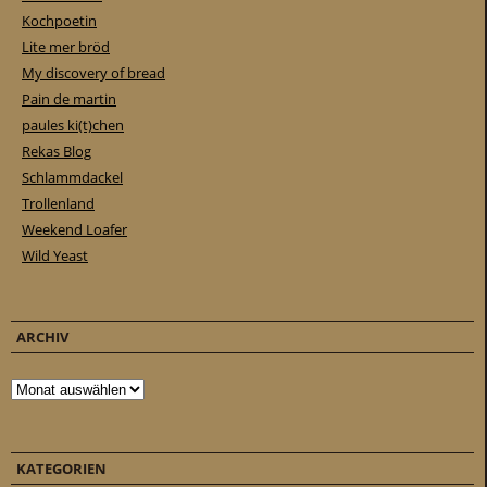
Kochpoetin
Lite mer bröd
My discovery of bread
Pain de martin
paules ki(t)chen
Rekas Blog
Schlammdackel
Trollenland
Weekend Loafer
Wild Yeast
ARCHIV
Archiv
KATEGORIEN