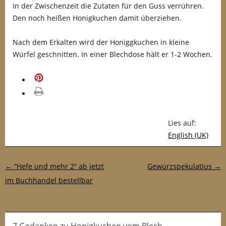
In der Zwischenzeit die Zutaten für den Guss verrühren.
Den noch heißen Honigkuchen damit überziehen.
Nach dem Erkalten wird der Honiggkuchen in kleine
Würfel geschnitten. In einer Blechdose hält er 1-2 Wochen.
merken
drucken
Lies auf:
English (UK)
Post-Navigation
←
“Hefe und mehr 2” ab jetzt
Gewürzspekulatius
→
im Buchhandel bestellbar