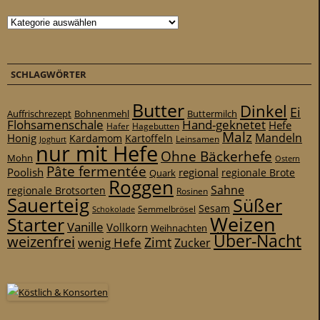
Kategorien
SCHLAGWÖRTER
Butter
Dinkel
Ei
Auffrischrezept
Bohnenmehl
Buttermilch
Flohsamenschale
Hand-geknetet
Hefe
Hafer
Hagebutten
Malz
Mandeln
Honig
Kardamom
Kartoffeln
Leinsamen
Joghurt
nur mit Hefe
Ohne Bäckerhefe
Mohn
Ostern
Pâte fermentée
Poolish
regional
Quark
regionale Brote
Roggen
Sahne
regionale Brotsorten
Rosinen
Sauerteig
Süßer
Sesam
Schokolade
Semmelbrösel
Weizen
Starter
Vanille
Vollkorn
Weihnachten
Über-Nacht
weizenfrei
Zimt
wenig Hefe
Zucker