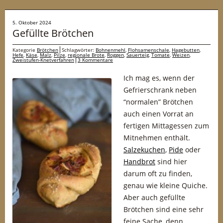
5. Oktober 2024
Gefüllte Brötchen
Kategorie
Brötchen
Schlagwörter:
Bohnenmehl
,
Flohsamenschale
,
Hagebutten
,
Hefe
,
Käse
,
Malz
,
Pilze
,
regionale Brote
,
Roggen
,
Sauerteig
,
Tomate
,
Weizen
,
Zweistufen-Knetverfahren
3 Kommentare
Ich mag es, wenn der
Gefrierschrank neben
“normalen” Brötchen
auch einen Vorrat an
fertigen Mittagessen zum
Mitnehmen enthält.
Salzekuchen
,
Pide
oder
Handbrot
sind hier
darum oft zu finden,
genau wie kleine Quiche.
Aber auch gefüllte
Brötchen sind eine sehr
feine Sache, denn