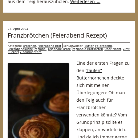
aus dem Teig herauszuholen.
Weiterlesen
→
27. April 2024
Franzbrötchen (Feierabend-Rezept)
Kategorie
Brötchen
,
Feierabend-Brot
Schlagwörter:
Butter
,
Feierabend
,
Feierabendküche
,
regional
,
regionale Brote
,
regionale Brotsorten
,
Über-Nacht
,
Zimt
,
Zucker
7 Kommentare
Eine der ersten Fragen zu
den
“faulen”
Butterhörnchen
deckte
sich mit meinen
Überlegungen: Ob man
den Teig auch für
Franzbrötchen
verwenden könnte? Vom
Grundprinzip sollte es
klappen, antwortete ich.
Und da ich immer gerne