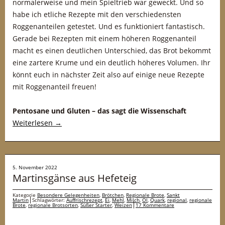
normalerweise und mein Spieltrieb war geweckt. Und so
habe ich etliche Rezepte mit den verschiedensten
Roggenanteilen getestet. Und es funktioniert fantastisch.
Gerade bei Rezepten mit einem höheren Roggenanteil
macht es einen deutlichen Unterschied, das Brot bekommt
eine zartere Krume und ein deutlich höheres Volumen. Ihr
könnt euch in nächster Zeit also auf einige neue Rezepte
mit Roggenanteil freuen!
Pentosane und Gluten – das sagt die Wissenschaft
Weiterlesen
→
5. November 2022
Martinsgänse aus Hefeteig
Kategorie
Besondere Gelegenheiten
,
Brötchen
,
Regionale Brote
,
Sankt
Martin
Schlagwörter:
Auffrischrezept
,
Ei
,
Mehl
,
Milch
,
Öl
,
Quark
,
regional
,
regionale
Brote
,
regionale Brotsorten
,
Süßer Starter
,
Weizen
17 Kommentare