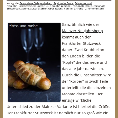
Kategorie
Besondere Gelegenheiten
,
Regionale Brote
,
Sylvester und
Neujahr
Schlagwörter:
Butter
,
Ei
,
Neujahr
,
regional
,
regionale Brote
,
regionale
Brotsorten
,
Sahne
,
Süßer Starter
,
Über-Nacht
,
Vanille
,
Zitrone
2 Kommentare
Ganz ähnlich wie der
Mainzer Neujahrsbopp
kommt auch der
Frankfurter Stutzweck
daher. Zwei Knubbel an
den Enden bilden die
“Köpfe” die das neue und
das alte Jahr darstellen.
Durch die Einschnitten wird
der “Körper” in zwölf Teile
unterteilt, die die einzelnen
Monate darstellen. Der
einzige wirkliche
Unterschied zu der Mainzer Variante ist hierbei die Größe.
Der Frankfurter Stutzweck ist nämlich nur so groß wie ein