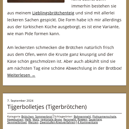
immerhin bestehen sie
aus meinem
Lieblingsbrötchenteig
und sind mit allerlei
leckeren Sachen gespickt. Die Form habe ich mir allerdings
aus der türkischen Küche ausgeborgt, es ist eine Variante,
wie man Pide formen kann.
Am leckersten schmecken die Brötchen natürlich frisch
aus dem Ofen, wenn die Kruste ganz knusprig und der
Käse schön geschmolzen ist. Aber auch abkühlt sind sie
am nächsten Tag eine schöne Abwechslung in der Brotbox!
Weiterlesen
→
7. September 2024
Tijgerbolletjes (Tigerbrötchen)
Kategorie
Brötchen
,
Sommerbrot
Schlagwörter:
Bohnenmehl
,
Flohsamenschale
,
Hagebutten
,
Hefe
,
Malz
,
regionale Brote
,
Reismehl
,
Roggen
,
Sauerteig
,
Semmelbrösel
,
Weizen
,
Zweistufen-Knetverfahren
4 Kommentare