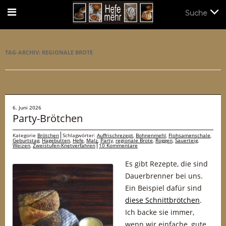
Suche
Suche
TAG-ARCHIV:
REGIONALE BROTE
6. Juni 2026
Party-Brötchen
Kategorie
Brötchen
Schlagwörter:
Auffrischrezept
,
Bohnenmehl
,
Flohsamenschale
,
Geburtstag
,
Hagebutten
,
Hefe
,
Malz
,
Party
,
regionale Brote
,
Roggen
,
Sauerteig
,
Weizen
,
Zweistufen-Knetverfahren
10 Kommentare
Es gibt Rezepte, die sind
Dauerbrenner bei uns.
Ein Beispiel dafür sind
diese Schnittbrötchen
.
Ich backe sie immer,
wenn wir einfache, gute