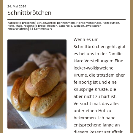
24. Mai 2024
Schnittbrötchen
Kategorie
Brötchen
Schlagwörter:
Bohnenmehl
,
Flohsamenschale
,
Hagebutten
,
Hefe
,
Malz
,
regionale Brote
,
Roggen
,
Sauerteig
,
Weizen
,
Zweistufen-
Knetverfahren
18 Kommentare
Wenn es um
Schnittbrötchen geht, gibt
es bei uns in der Familie
klare Vorstellungen: Eine
locker-wolkigweiche
Krume, die trotzdem eher
feinporig ist und eine
knusprige Kruste, die
aber nicht zu hart ist.
Versucht mal, das alles
unter einen Hut zu
bekommen. Ich habe
entsprechend lange an
diesem Rezept getüfftelt