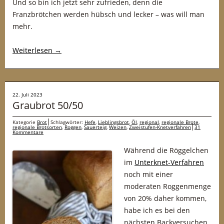
Und so bin ich jetzt sehr zufrieden, denn die
Franzbrötchen werden hübsch und lecker – was will man
mehr.
Weiterlesen
→
22. Juli 2023
Graubrot 50/50
Kategorie
Brot
Schlagwörter:
Hefe
,
Lieblingsbrot
,
Öl
,
regional
,
regionale Brote
,
regionale Brotsorten
,
Roggen
,
Sauerteig
,
Weizen
,
Zweistufen-Knetverfahren
31
Kommentare
Während die Röggelchen
im
Unterknet-Verfahren
noch mit einer
moderaten Roggenmenge
von 20% daher kommen,
habe ich es bei den
nächsten Backversuchen