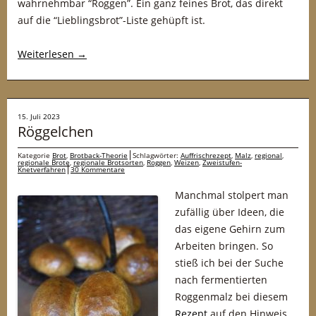
wahrnehmbar “Roggen”. Ein ganz feines Brot, das direkt
auf die “Lieblingsbrot”-Liste gehüpft ist.
Weiterlesen
→
15. Juli 2023
Röggelchen
Kategorie
Brot
,
Brotback-Theorie
Schlagwörter:
Auffrischrezept
,
Malz
,
regional
,
regionale Brote
,
regionale Brotsorten
,
Roggen
,
Weizen
,
Zweistufen-
Knetverfahren
30 Kommentare
Manchmal stolpert man
zufällig über Ideen, die
das eigene Gehirn zum
Arbeiten bringen. So
stieß ich bei der Suche
nach fermentierten
Roggenmalz bei diesem
Rezept
auf den Hinweis,