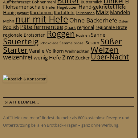
Butter
Dinkel
Ei
Auffrischrezept
Bohnenmehl
Buttermilch
Flohsamenschale
Hand-geknetet
Hefe
Hafer
Hagebutten
Malz
Mandeln
Honig
Kardamom
Kartoffeln
Leinsamen
Joghurt
nur mit Hefe
Ohne Bäckerhefe
Mohn
Ostern
Pâte fermentée
Poolish
regional
Quark
regionale Brote
Roggen
Sahne
regionale Brotsorten
Rosinen
Sauerteig
Süßer
Sesam
Schokolade
Semmelbrösel
Weizen
Starter
Vanille
Vollkorn
Weihnachten
Über-Nacht
weizenfrei
Zimt
wenig Hefe
Zucker
STATT BLUMEN…
Auf “Hefe und mehr” findest du mehr als 800 kostenlose Rezepte und
Unterstützung bei allen Brotback-Fragen – ganz ohne Werbung.