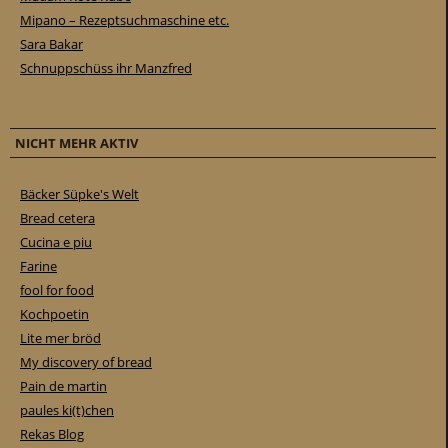
Mipano – Rezeptsuchmaschine etc.
Sara Bakar
Schnuppschüss ihr Manzfred
NICHT MEHR AKTIV
Bäcker Süpke's Welt
Bread cetera
Cucina e piu
Farine
fool for food
Kochpoetin
Lite mer bröd
My discovery of bread
Pain de martin
paules ki(t)chen
Rekas Blog