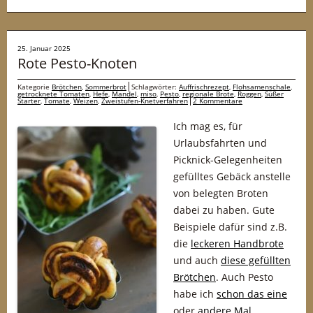
25. Januar 2025
Rote Pesto-Knoten
Kategorie
Brötchen
,
Sommerbrot
Schlagwörter:
Auffrischrezept
,
Flohsamenschale
,
getrocknete Tomaten
,
Hefe
,
Mandel
,
miso
,
Pesto
,
regionale Brote
,
Roggen
,
Süßer
Starter
,
Tomate
,
Weizen
,
Zweistufen-Knetverfahren
2 Kommentare
Ich mag es, für
Urlaubsfahrten und
Picknick-Gelegenheiten
gefülltes Gebäck anstelle
von belegten Broten
dabei zu haben. Gute
Beispiele dafür sind z.B.
die
leckeren Handbrote
und auch
diese gefüllten
Brötchen
. Auch Pesto
habe ich
schon das eine
oder
andere Mal