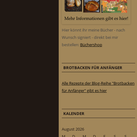
Hier könnt ihr meine Bücher - nach
Wunsch signiert - direkt bei mir
bestellen:
Büchershop
BROTBACKEN FÜR ANFÄNGER
Alle Rezepte der Blog-Reihe "Brotbacken
für Anfänger" gibt es hier
KALENDER
August 2026
M
D
M
D
F
S
S