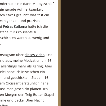
indern, die nie dann Mittagsschlaf
eig gerade Aufmerksamkeit
ach etwas gesucht, was fast ein
 weniger Zeit und präzises
ei
Petras Katlama
hatte ich die
stapel für Croissants zu
 Schichten waren zu wenig und
.
 Instagram über
dieses Video
. Das
end aus, meine Motivation um 16
 allerdings mehr als gering. Aber
ftelei habe ich inzwischen ein
en und geschicktem Stapeln 16
em Croissant erstaunlich nahe
muss man geschickt planen. Ich
ten Morgen den Teig-Butter-Stapel
orme und backe. Über Nacht
affee.