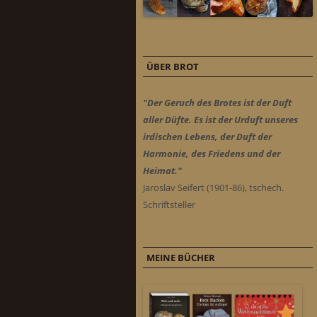
ÜBER BROT
"Der Geruch des Brotes ist der Duft
aller Düfte. Es ist der Urduft unseres
irdischen Lebens, der Duft der
Harmonie, des Friedens und der
Heimat."
Jaroslav Seifert (1901-86), tschech.
Schriftsteller
MEINE BÜCHER