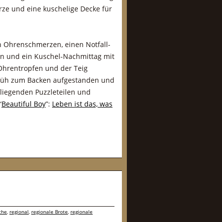
ze und eine kuschelige Decke für
en Ohrenschmerzen, einen Notfall-
en und ein Kuschel-Nachmittag mit
Ohrentropfen und der Teig
 früh zum Backen aufgestanden und
fliegenden Puzzleteilen und
“
Beautiful Boy
”:
Leben ist das, was
che
,
regional
,
regionale Brote
,
regionale