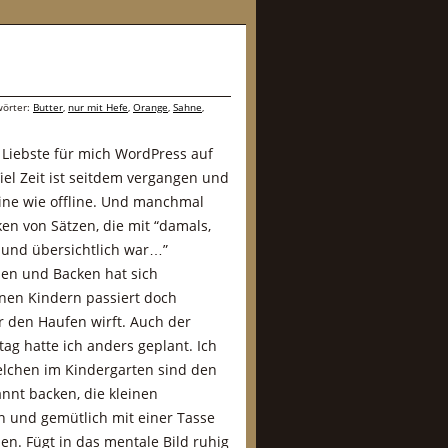
wörter:
Butter
,
nur mit Hefe
,
Orange
,
Sahne
,
r Liebste für mich WordPress auf
Viel Zeit ist seitdem vergangen und
nline wie offline. Und manchmal
en von Sätzen, die mit “damals,
n und übersichtlich war…”
en und Backen hat sich
einen Kindern passiert doch
r den Haufen wirft. Auch der
tag hatte ich anders geplant. Ich
lchen im Kindergarten sind den
nnt backen, die kleinen
n und gemütlich mit einer Tasse
en. Fügt in das mentale Bild ruhig