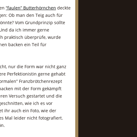
den
“faulen” Butterhörnchen
deckte
gen: Ob man den Teig auch für
önnte? Vom Grundprinzip sollte
. Und da ich immer gerne
ch praktisch überprüfe, wurde
en backen ein Teil für
cht, nur die Form war nicht ganz
ere Perfektionistin gerne gehabt
normalen” Franzbrötchenrezept
backen mit der Form gekämpft
eren Versuch gestartet und die
eschnitten, wie ich es vor
 ihr auch ein Foto, wie der
 Mal leider nicht fotografiert.
ön.