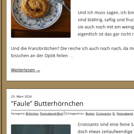
Und ich muss sagen, ich bi
sind blättrig, saftig und fr
sie auch noch mit ein weni
eigentlich ist das gar nicht 
Und die Franzbrötchen? Die reiche ich auch noch nach, da mu
bisschen an der Optik feilen …
Weiterlesen
→
23. März 2024
“Faule” Butterhörnchen
Kategorie
Brötchen
,
Feierabend-Brot
Schlagwörter:
Butter
,
Croissants
,
Ei
,
Feierabend
Croissants sind eine feine 
doch etwas zeitaufwendige 