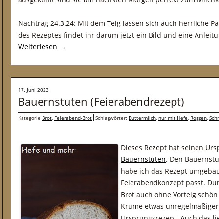
Nachtrag 24.3.24: Mit dem Teig lassen sich auch herrliche P
des Rezeptes findet ihr darum jetzt ein Bild und eine Anleitu
Weiterlesen
→
17. Juni 2023
Bauernstuten (Feierabendrezept)
Kategorie
Brot
,
Feierabend-Brot
Schlagwörter:
Buttermilch
,
nur mit Hefe
,
Roggen
,
Sch
Dieses Rezept hat seinen Ur
Bauernstuten
. Den Bauernstu
habe ich das Rezept umgebaut
Feierabendkonzept passt. Durc
Brot auch ohne Vorteig schön a
Krume etwas unregelmäßiger i
Ursprungsrezept. Auch das li