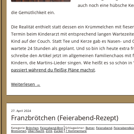
auch noch eine hübsche Ker
die Gemütlichkeit ein.
Die Realität enthielt statt dessen ein Krümmelchen mit fies
Termin beim Kinderarzt mit entsprechend langen Wartezeit
Kind auf der Couch. Statt Tee und Kerze gab es Nasen- und 
wartete 24 Stunden als geplant. Und so bin ich heute extra
schreibe den Artikel jetzt im allgemeinen Familienchaos mit 
Kindern, die Martins-Lieder singen. Wie heißt es so schön in 
passiert während du fleißig Pläne machst
.
Weiterlesen
→
27. April 2024
Franzbrötchen (Feierabend-Rezept)
Kategorie
Brötchen
,
Feierabend-Brot
Schlagwörter:
Butter
,
Feierabend
,
Feierabendkü
Brotsorten
,
Über-Nacht
,
Zimt
,
Zucker
7 Kommentare