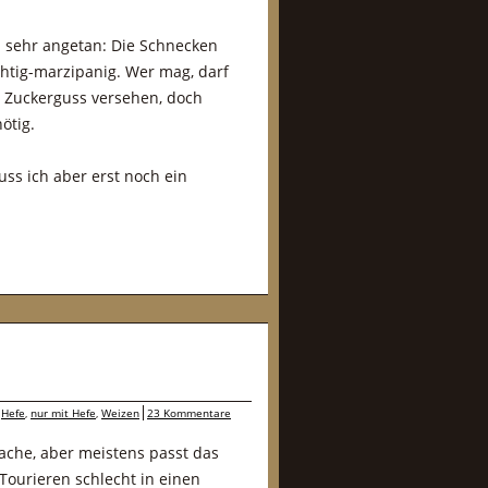
n sehr angetan: Die Schnecken
uchtig-marzipanig. Wer mag, darf
g Zuckerguss versehen, doch
nötig.
ss ich aber erst noch ein
,
Hefe
,
nur mit Hefe
,
Weizen
23 Kommentare
Sache, aber meistens passt das
Tourieren schlecht in einen