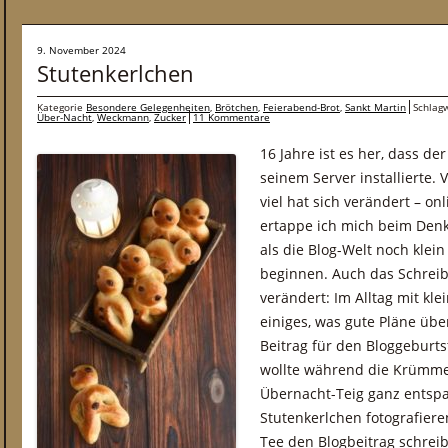
9. November 2024
Stutenkerlchen
Kategorie
Besondere Gelegenheiten
,
Brötchen
,
Feierabend-Brot
,
Sankt Martin
Schlag
Über-Nacht
,
Weckmann
,
Zucker
11 Kommentare
16 Jahre ist es her, dass de
seinem Server installierte. 
viel hat sich verändert – o
ertappe ich mich beim Denk
als die Blog-Welt noch klei
beginnen. Auch das Schreib
verändert: Im Alltag mit kl
einiges, was gute Pläne übe
Beitrag für den Bloggeburts
wollte während die Krümme
Übernacht-Teig ganz entspa
Stutenkerlchen fotografiere
Tee den Blogbeitrag schreib