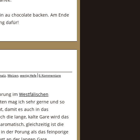
ain au chocolate backen. Am Ende
ng dafür!
malz
,
Weizen
,
wenig Hefe
6 Kommentare
sprung im
Westfälischen
ten mag ich sehr gerne und so
, damit es auch in das
h die lange, kalte Gare wird das
romatisch, gleichzeitig ist die
n der Porung als das feinporige
egt an der langen Gare.