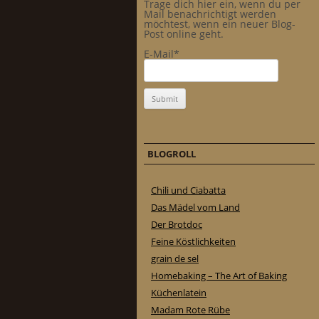
Trage dich hier ein, wenn du per
Mail benachrichtigt werden
möchtest, wenn ein neuer Blog-
Post online geht.
E-Mail*
BLOGROLL
Chili und Ciabatta
Das Mädel vom Land
Der Brotdoc
Feine Köstlichkeiten
grain de sel
Homebaking – The Art of Baking
Küchenlatein
Madam Rote Rübe