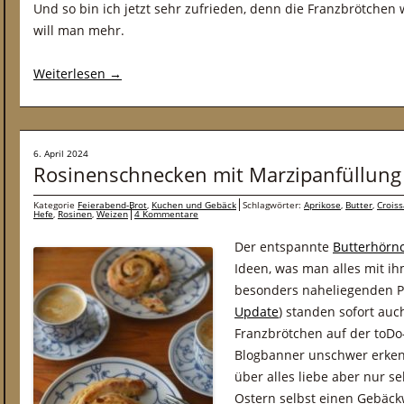
Und so bin ich jetzt sehr zufrieden, denn die Franzbrötche
will man mehr.
Weiterlesen
→
6. April 2024
Rosinenschnecken mit Marzipanfüllung
Kategorie
Feierabend-Brot
,
Kuchen und Gebäck
Schlagwörter:
Aprikose
,
Butter
,
Croiss
Hefe
,
Rosinen
,
Weizen
4 Kommentare
Der entspannte
Butterhörn
Ideen, was man alles mit i
besonders naheliegenden P
Update
) standen sofort au
Franzbrötchen auf der toDo-
Blogbanner unschwer erke
über alles liebe aber nur se
Ostern selbst einen Gebäck