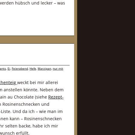
n werden hübsch und lecker – was
ants
,
Ei
,
Feierabend
,
Hefe
,
Marzipan
,
nur mit
chenteig
weckt bei mir allerei
hm anstellen könnte. Neben dem
ain au Chocolate (siehe
Rezept-
ch Rosinenschnecken und
Liste. Und da ich – wie man im
nnen kann – Rosinenschnecken
hr selten backe, habe ich mir
wunsch erfüllt.