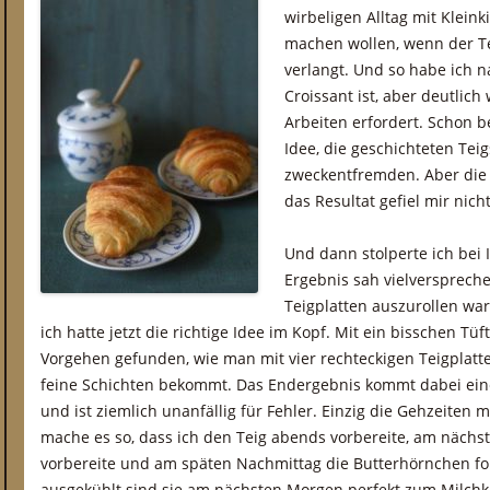
wirbeligen Alltag mit Kleink
machen wollen, wenn der T
verlangt. Und so habe ich n
Croissant ist, aber deutlich
Arbeiten erfordert. Schon b
Idee, die geschichteten Teig
zweckentfremden. Aber die
das Resultat gefiel mir nicht
Und dann stolperte ich bei
Ergebnis sah vielversprech
Teigplatten auszurollen war
ich hatte jetzt die richtige Idee im Kopf. Mit ein bisschen Tü
Vorgehen gefunden, wie man mit vier rechteckigen Teigplatt
feine Schichten bekommt. Das Endergebnis kommt dabei ein
und ist ziemlich unanfällig für Fehler. Einzig die Gehzeiten 
mache es so, dass ich den Teig abends vorbereite, am nächs
vorbereite und am späten Nachmittag die Butterhörnchen f
ausgekühlt sind sie am nächsten Morgen perfekt zum Milchk