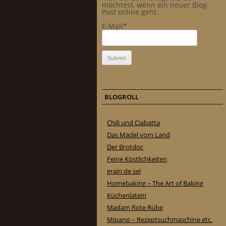
möchtest, wenn ein neuer Blog-
Post online geht.
E-Mail*
BLOGROLL
Chili und Ciabatta
Das Mädel vom Land
Der Brotdoc
Feine Köstlichkeiten
grain de sel
Homebaking – The Art of Baking
Küchenlatein
Madam Rote Rübe
Mipano – Rezeptsuchmaschine etc.