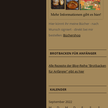
Hier könnt ihr meine Bücher - nach
Wunsch signiert - direkt bei mir
bestellen:
Büchershop
BROTBACKEN FÜR ANFÄNGER
Alle Rezepte der Blog-Reihe "Brotbacken
für Anfänger" gibt es hier
KALENDER
September 2022
M
D
M
D
F
S
S