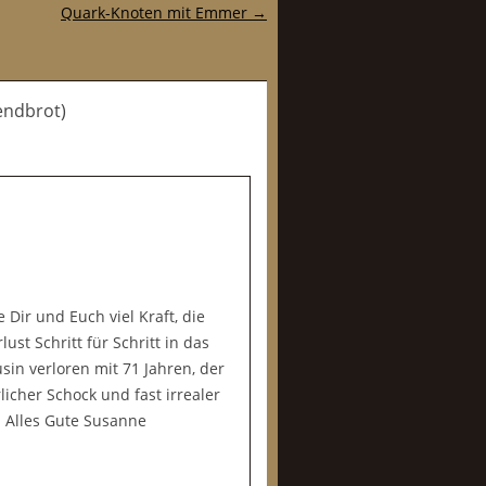
Quark-Knoten mit Emmer
→
endbrot)
 Dir und Euch viel Kraft, die
st Schritt für Schritt in das
sin verloren mit 71 Jahren, der
licher Schock und fast irrealer
. Alles Gute Susanne