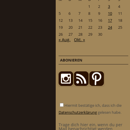
1
2
3
4
5
6
7
8
9
10
11
12
13
14
15
16
17
18
19
20
21
22
23
24
25
26
27
28
29
30
« Aug.
Okt. »
ABONIEREN
Hiermit bestätige ich, dass ich die
Datenschutzerklärung
gelesen habe.
Trage dich hier ein, wenn du per
Mail benachrichtigt werden