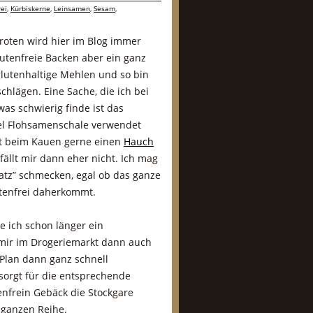
rei
,
Kürbiskerne
,
Leinsamen
,
Sesam
,
roten wird hier im Blog immer
glutenfreie Backen aber ein ganz
glutenhaltige Mehlen und so bin
chlägen. Eine Sache, die ich bei
as schwierig finde ist das
el Flohsamenschale verwendet
rot beim Kauen gerne einen
Hauch
fällt mir dann eher nicht. Ich mag
rsatz” schmecken, egal ob das ganze
utenfrei daherkommt.
e ich schon länger ein
 mir im Drogeriemarkt dann auch
 Plan dann ganz schnell
orgt für die entsprechende
enfrein Gebäck die Stockgare
r ganzen Reihe.