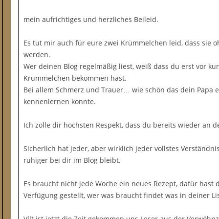
mein aufrichtiges und herzliches Beileid.
Es tut mir auch für eure zwei Krümmelchen leid, dass sie
werden.
Wer deinen Blog regelmäßig liest, weiß dass du erst vor kur
Krümmelchen bekommen hast.
Bei allem Schmerz und Trauer… wie schön das dein Papa 
kennenlernen konnte.
Ich zolle dir höchsten Respekt, dass du bereits wieder an d
Sicherlich hat jeder, aber wirklich jeder vollstes Verständn
ruhiger bei dir im Blog bleibt.
Es braucht nicht jede Woche ein neues Rezept, dafür hast d
Verfügung gestellt, wer was braucht findet was in deiner Lis
Vllt ist jetzt die Zeit gekommen uns Leser aus der Verwöh