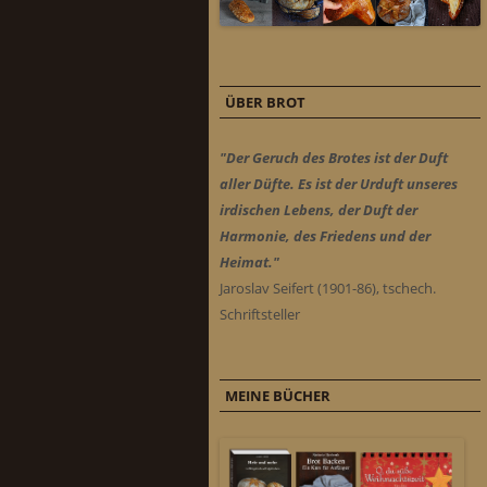
ÜBER BROT
"Der Geruch des Brotes ist der Duft
aller Düfte. Es ist der Urduft unseres
irdischen Lebens, der Duft der
Harmonie, des Friedens und der
Heimat."
Jaroslav Seifert (1901-86), tschech.
Schriftsteller
MEINE BÜCHER