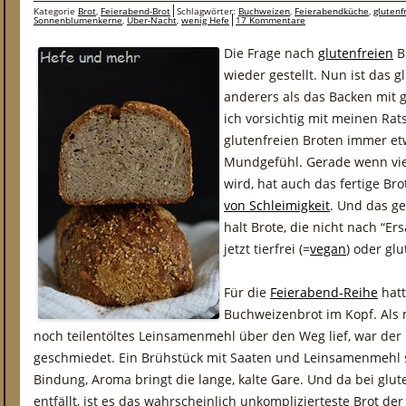
Kategorie
Brot
,
Feierabend-Brot
Schlagwörter:
Buchweizen
,
Feierabendküche
,
glutenf
Sonnenblumenkerne
,
Über-Nacht
,
wenig Hefe
17 Kommentare
Die Frage nach
glutenfreien
B
wieder gestellt. Nun ist das 
anderers als das Backen mit 
ich vorsichtig mit meinen Rats
glutenfreien Broten immer etw
Mundgefühl. Gerade wenn vi
wird, hat auch das fertige B
von Schleimigkeit
. Und das ge
halt Brote, die nicht nach “E
jetzt tierfrei (=
vegan
) oder gl
Für die
Feierabend-Reihe
hatt
Buchweizenbrot im Kopf. Als
noch teilentöltes Leinsamenmehl über den Weg lief, war der
geschmiedet. Ein Brühstück mit Saaten und Leinsamenmehl s
Bindung, Aroma bringt die lange, kalte Gare. Und da bei glut
entfällt, ist es das wahrscheinlich unkomplizierteste Brot de