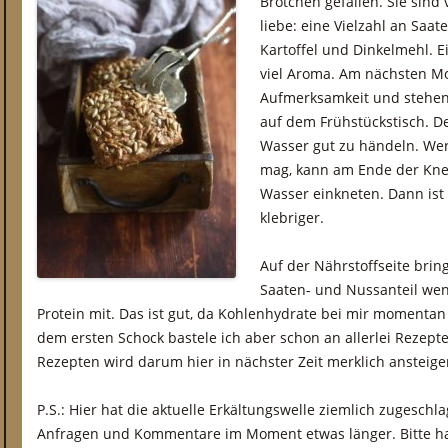
Brötchen gefallen. Sie sind 
liebe: eine Vielzahl an Saa
Kartoffel und Dinkelmehl. Ei
viel Aroma. Am nächsten M
Aufmerksamkeit und stehen
auf dem Frühstückstisch. De
Wasser gut zu händeln. Wer
mag, kann am Ende der Knet
Wasser einkneten. Dann ist 
klebriger.
Auf der Nährstoffseite bri
Saaten- und Nussanteil we
Protein mit. Das ist gut, da Kohlenhydrate bei mir moment
dem ersten Schock bastele ich aber schon an allerlei Rezepte
Rezepten wird darum hier in nächster Zeit merklich ansteige
P.S.: Hier hat die aktuelle Erkältungswelle ziemlich zugesc
Anfragen und Kommentare im Moment etwas länger. Bitte h