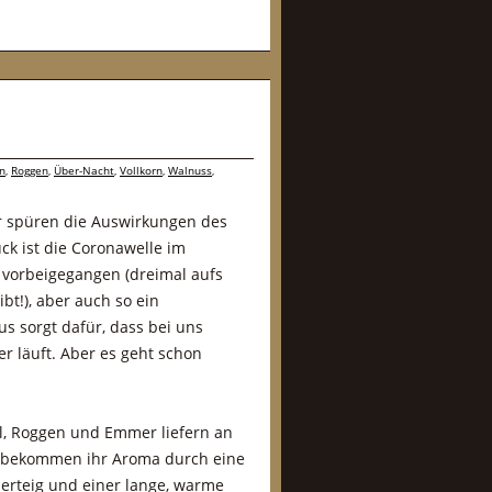
n
,
Roggen
,
Über-Nacht
,
Vollkorn
,
Walnuss
,
ir spüren die Auswirkungen des
k ist die Coronawelle im
 vorbeigegangen (dreimal aufs
ibt!), aber auch so ein
us sorgt dafür, dass bei uns
r läuft. Aber es geht schon
el, Roggen und Emmer liefern an
e bekommen ihr Aroma durch eine
erteig und einer lange, warme