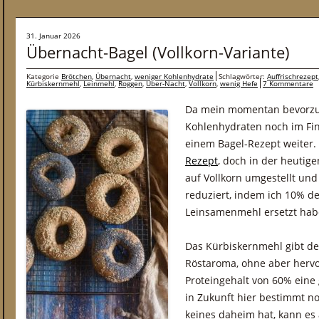
31. Januar 2026
Übernacht-Bagel (Vollkorn-Variante)
Kategorie
Brötchen
,
Übernacht
,
weniger Kohlenhydrate
Schlagwörter:
Auffrischrezept
Kürbiskernmehl
,
Leinmehl
,
Roggen
,
Über-Nacht
,
Vollkorn
,
wenig Hefe
7 Kommentare
Da mein momentan bevorzug
Kohlenhydraten noch im Fin
einem Bagel-Rezept weiter.
Rezept
, doch in der heutig
auf Vollkorn umgestellt un
reduziert, indem ich 10% d
Leinsamenmehl ersetzt hab
Das Kürbiskernmehl gibt de
Röstaroma, ohne aber hervo
Proteingehalt von 60% eine
in Zukunft hier bestimmt n
keines daheim hat, kann e