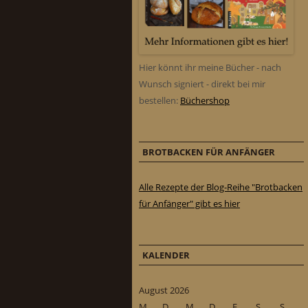
Hier könnt ihr meine Bücher - nach
Wunsch signiert - direkt bei mir
bestellen:
Büchershop
BROTBACKEN FÜR ANFÄNGER
Alle Rezepte der Blog-Reihe "Brotbacken
für Anfänger" gibt es hier
KALENDER
August 2026
M
D
M
D
F
S
S