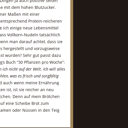
Dingen ja auch positive Seiten
he mit dem hohen Blutzucker.
ner Maßen mit einer
entsprechend Protein-reicheren
e ich einige neue Lebensmittel
dass Vollkorn-Nudeln tatsächlich
enn man darauf achtet, dass sie
es hergestellt und vorzugsweise
st wurden? Sehr gut passt dazu
er
s Buch “30 Pflanzen pro Woche”:
 ich nicht auf der Welt. Ich will alles
len, was es frisch und sorgfältig
nd auch wenn meine Ernährung
n ist, ist sie reicher an neu
tchen. Denn auf mein Brötchen
uf eine Scheibe Brot zum
Samen oder Nüssen in den Teig