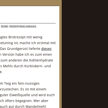
,
Dinkel
,
Kohlenhydrat-reduziert
,
tes Brotrezept mit wenig
etuning ist, mache ich erstmal mit
 Das Grundgerüst lieferte
dieses
en Version habe ich es zum einen
d zum anderen die Kohlenhydrate
es Mehls durch Kürbiskern- und
e.
m Teig ein fein-nussiges
rzustechen. Es ist mit einem
 guter Eiweißquelle und wird euch
och öfters begegnen. Wer aber
s auch gut durch Mandelmehl