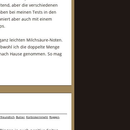
ltend, aber die verschiedenen
haben bei meinen Tests in den
ioniert aber auch mit einem
ps.
ganz leichten Milchsäure-Noten.
 Obwohl ich die doppelte Menge
it nach Hause genommen. So mag
rfreundlich
,
Butter
,
Kürbiskernmehl
,
Roggen
,