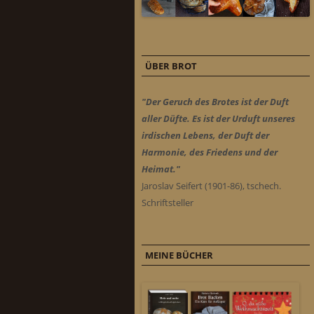
ÜBER BROT
"Der Geruch des Brotes ist der Duft
aller Düfte. Es ist der Urduft unseres
irdischen Lebens, der Duft der
Harmonie, des Friedens und der
Heimat."
Jaroslav Seifert (1901-86), tschech.
Schriftsteller
MEINE BÜCHER