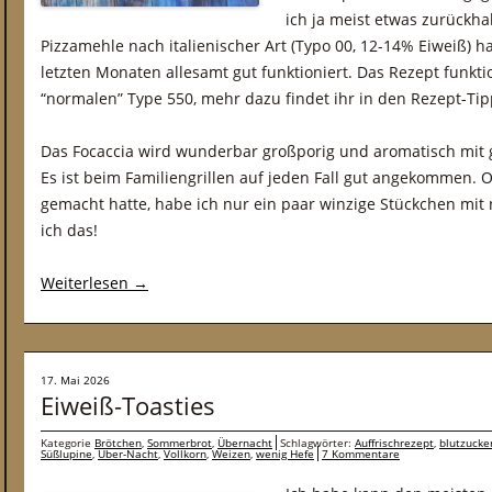
ich ja meist etwas zurückha
Pizzamehle nach italienischer Art (Typo 00, 12-14% Eiweiß) 
letzten Monaten allesamt gut funktioniert. Das Rezept funkt
“normalen” Type 550, mehr dazu findet ihr in den Rezept-Tip
Das Focaccia wird wunderbar großporig und aromatisch mit 
Es ist beim Familiengrillen auf jeden Fall gut angekommen.
gemacht hatte, habe ich nur ein paar winzige Stückchen m
ich das!
Weiterlesen
→
17. Mai 2026
Eiweiß-Toasties
Kategorie
Brötchen
,
Sommerbrot
,
Übernacht
Schlagwörter:
Auffrischrezept
,
blutzucke
Süßlupine
,
Über-Nacht
,
Vollkorn
,
Weizen
,
wenig Hefe
7 Kommentare