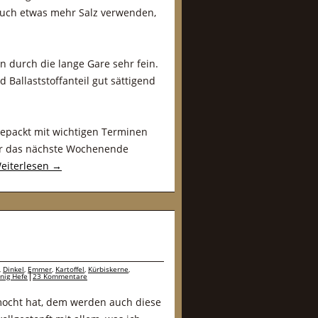
auch etwas mehr Salz verwenden,
 durch die lange Gare sehr fein.
Ballaststoffanteil gut sättigend
lgepackt mit wichtigen Terminen
ir das nächste Wochenende
eiterlesen
→
,
Dinkel
,
Emmer
,
Kartoffel
,
Kürbiskerne
,
nig Hefe
23 Kommentare
ocht hat, dem werden auch diese