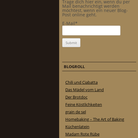
Trage dich hier ein, wenn du per
Mail benachrichtigt werden
möchtest, wenn ein neuer Blog-
Post online geht.
E-Mail*
BLOGROLL
Chili und Ciabatta
Das Mädel vom Land
Der Brotdoc
Feine Köstlichkeiten
grain de sel
Homebaking – The Art of Baking
Küchenlatein
Madam Rote Rübe