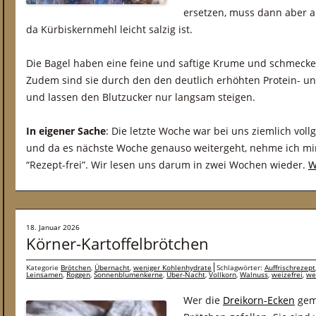
ersetzen, muss dann aber 
da Kürbiskernmehl leicht salzig ist.
Die Bagel haben eine feine und saftige Krume und schmecken
Zudem sind sie durch den den deutlich erhöhten Protein- und 
und lassen den Blutzucker nur langsam steigen.
In eigener Sache
: Die letzte Woche war bei uns ziemlich vol
und da es nächste Woche genauso weitergeht, nehme ich m
“Rezept-frei”. Wir lesen uns darum in zwei Wochen wieder.
W
18. Januar 2026
Körner-Kartoffelbrötchen
Kategorie
Brötchen
,
Übernacht
,
weniger Kohlenhydrate
Schlagwörter:
Auffrischrezept
Leinsamen
,
Roggen
,
Sonnenblumenkerne
,
Über-Nacht
,
Vollkorn
,
Walnuss
,
weizefrei
,
we
Wer die
Dreikorn-Ecken
gem