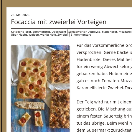
23. Mai 2026
Focaccia mit zweierlei Vorteigen
Kategorie
Brot
,
Sommerbrot
,
Übernacht
Schlagwörter:
Autolyse
,
Fladenbrot
,
Mozzarel
Über-Nacht
,
Weizen
,
wenig Hefe
,
Zwiebel
5 Kommentare
Für das vorsommerliche Groß
versprochen. Gerne backe i
Fladenbrote. Dieses Mal fiel
für ein wenig Abwechselung
gebacken habe. Neben einer
gab es noch Tomaten-Mozza
Karamellisierte Zwiebel-Foc
Der Teig wird nur mit eine
getrieben. Die Mischung au
einem festen Sauerteig brin
tut das übrige. Beim Mehl h
dem Supermarkt zurückgegr