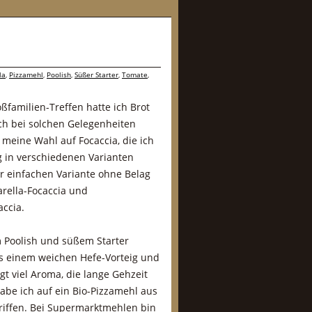
la
,
Pizzamehl
,
Poolish
,
Süßer Starter
,
Tomate
,
familien-Treffen hatte ich Brot
ch bei solchen Gelegenheiten
 meine Wahl auf Focaccia, die ich
 in verschiedenen Varianten
 einfachen Variante ohne Belag
rella-Focaccia und
accia.
m Poolish und süßem Starter
s einem weichen Hefe-Vorteig und
gt viel Aroma, die lange Gehzeit
abe ich auf ein Bio-Pizzamehl aus
iffen. Bei Supermarktmehlen bin