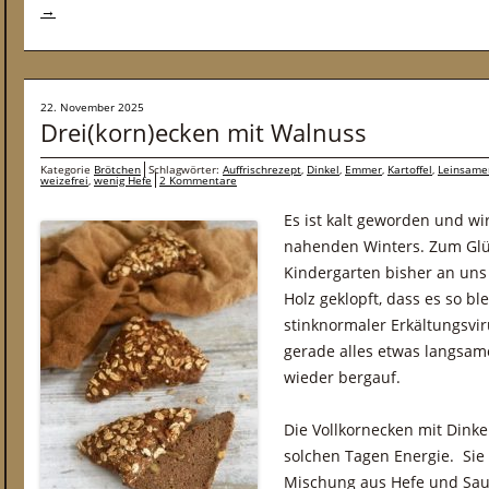
→
22. November 2025
Drei(korn)ecken mit Walnuss
Kategorie
Brötchen
Schlagwörter:
Auffrischrezept
,
Dinkel
,
Emmer
,
Kartoffel
,
Leinsame
weizefrei
,
wenig Hefe
2 Kommentare
Es ist kalt geworden und w
nahenden Winters. Zum Glüc
Kindergarten bisher an uns
Holz geklopft, dass es so ble
stinknormaler Erkältungsvir
gerade alles etwas langsame
wieder bergauf.
Die Vollkornecken mit Dink
solchen Tagen Energie. Si
Mischung aus Hefe und Sau