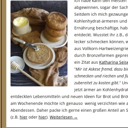
Ich habe kann den meisten 
abgewinnen, sogar der Sac
Seitdem ich mich gezwunge
Kohlenhydrat-ärmeren und 
Ernährung beschäftige, hab
entdeckt. Wusstet ihr z.B., 
lecker schmecken können, w
aus Vollkorn-Hartweizengri
durch Bronzeformen gepres
ein Zitat aus
Katharina Seis
“
Mir ist Askese fremd, dazu bin
schmecken und riechen und füh
zubereitet zu kosten gibt
.” U
jetzt ärmer an Kohlenhydrate
entdeckten Lebensmitteln und neuen Ideen für Brot und Brö
am Wochenende möchte ich genauso wenig verzichten wie a
Abendessen. Daher packe ich gerne einen großen Anteil an 
(z.B.
hier
oder
hier
).
Weiterlesen
→