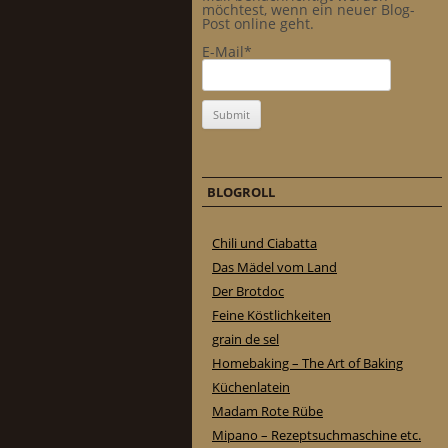
möchtest, wenn ein neuer Blog-
Post online geht.
E-Mail*
BLOGROLL
Chili und Ciabatta
Das Mädel vom Land
Der Brotdoc
Feine Köstlichkeiten
grain de sel
Homebaking – The Art of Baking
Küchenlatein
Madam Rote Rübe
Mipano – Rezeptsuchmaschine etc.