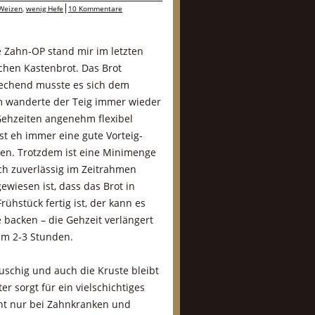
Weizen
,
wenig Hefe
10 Kommentare
e Zahn-OP stand mir im letzten
chen Kastenbrot. Das Brot
echend musste es sich dem
 wanderte der Teig immer wieder
Gehzeiten angenehm flexibel
st eh immer eine gute Vorteig-
en. Trotzdem ist eine Minimenge
uch zuverlässig im Zeitrahmen
ewiesen ist, dass das Brot in
ühstück fertig ist, der kann es
 backen – die Gehzeit verlängert
m 2-3 Stunden.
uschig und auch die Kruste bleibt
r sorgt für ein vielschichtiges
cht nur bei Zahnkranken und