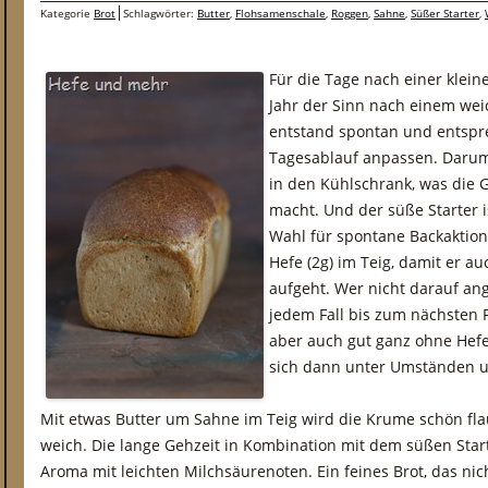
Kategorie
Brot
Schlagwörter:
Butter
,
Flohsamenschale
,
Roggen
,
Sahne
,
Süßer Starter
,
Für die Tage nach einer klein
Jahr der Sinn nach einem wei
entstand spontan und entspr
Tagesablauf anpassen. Darum
in den Kühlschrank, was die 
macht. Und der süße Starter i
Wahl für spontane Backaktion
Hefe (2g) im Teig, damit er a
aufgeht. Wer nicht darauf ang
jedem Fall bis zum nächsten Fr
aber auch gut ganz ohne Hefe
sich dann unter Umständen u
Mit etwas Butter um Sahne im Teig wird die Krume schön fla
weich. Die lange Gehzeit in Kombination mit dem süßen Starte
Aroma mit leichten Milchsäurenoten. Ein feines Brot, das ni