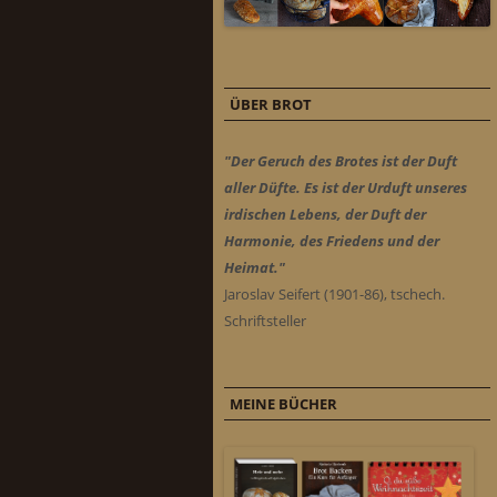
ÜBER BROT
"Der Geruch des Brotes ist der Duft
aller Düfte. Es ist der Urduft unseres
irdischen Lebens, der Duft der
Harmonie, des Friedens und der
Heimat."
Jaroslav Seifert (1901-86), tschech.
Schriftsteller
MEINE BÜCHER