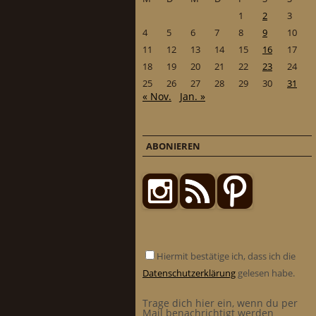
1
2
3
4
5
6
7
8
9
10
11
12
13
14
15
16
17
18
19
20
21
22
23
24
25
26
27
28
29
30
31
« Nov.
Jan. »
ABONIEREN
Hiermit bestätige ich, dass ich die
Datenschutzerklärung
gelesen habe.
Trage dich hier ein, wenn du per
Mail benachrichtigt werden