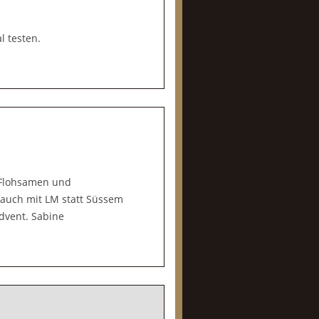
l testen.
h Flohsamen und
e auch mit LM statt Süssem
dvent. Sabine