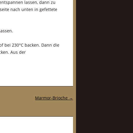
 entspannen lassen, dann zu
eite nach unten in gefettete
lassen.
pf bei 230°C backen. Dann die
cken. Aus der
Marmor-Brioche
→