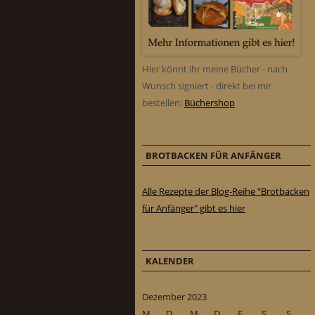
Hier könnt ihr meine Bücher - nach
Wunsch signiert - direkt bei mir
bestellen:
Büchershop
BROTBACKEN FÜR ANFÄNGER
Alle Rezepte der Blog-Reihe "Brotbacken
für Anfänger" gibt es hier
KALENDER
Dezember 2023
M
D
M
D
F
S
S