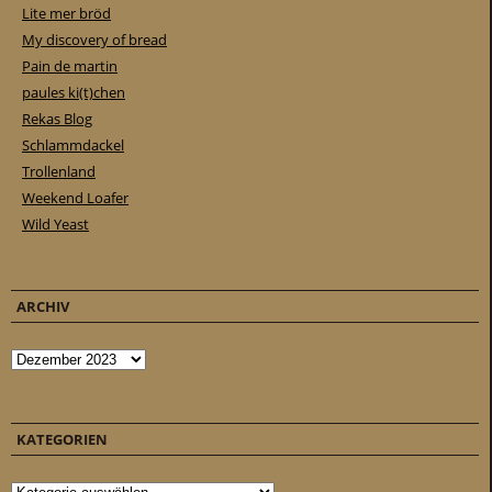
Lite mer bröd
My discovery of bread
Pain de martin
paules ki(t)chen
Rekas Blog
Schlammdackel
Trollenland
Weekend Loafer
Wild Yeast
ARCHIV
Archiv
KATEGORIEN
Kategorien