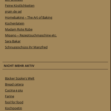
Feine Köstlichkeiten
grain de sel
Homebaking – The Art of Baking
Küchenlatein
Madam Rote Rübe
Mipano – Rezeptsuchmaschine etc.
Sara Bakar
Schnuppschüss ihr Manzfred
NICHT MEHR AKTIV
Bäcker Süpke's Welt
Bread cetera
Cucina e piu
Farine
fool for food
Kochpoetin