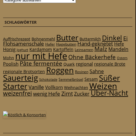
SCHLAGWÖRTER
Butter
Dinkel
Ei
Auffrischrezept
Bohnenmehl
Buttermilch
Flohsamenschale
Hand-geknetet
Hefe
Hafer
Hagebutten
Malz
Mandeln
Honig
Kardamom
Kartoffeln
Leinsamen
Joghurt
nur mit Hefe
Ohne Bäckerhefe
Mohn
Ostern
Pâte fermentée
Poolish
regional
Quark
regionale Brote
Roggen
Sahne
regionale Brotsorten
Rosinen
Sauerteig
Süßer
Sesam
Schokolade
Semmelbrösel
Weizen
Starter
Vanille
Vollkorn
Weihnachten
Über-Nacht
weizenfrei
Zimt
wenig Hefe
Zucker