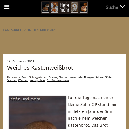
Suche
Suche
TAGES-ARCHIV:
16. DEZEMBER 2023
16. Dezember 2023
Weiches Kastenweißbrot
Kategorie
Brot
Schlagwörter:
Butter
,
Flohsamenschale
,
Roggen
,
Sahne
,
Süßer
Starter
,
Weizen
,
wenig Hefe
10 Kommentare
Für die Tage nach einer
kleine Zahn-OP stand mir
im letzten Jahr der Sinn
nach einem weichen
Kastenbrot. Das Brot