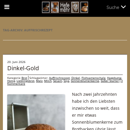
Suche
Suche
TAG-ARCHIV:
AUFFRISCHREZEPT
20. Juni 2026
Dinkel-Gold
Kategorie
Brot
Schlagwörter:
Auffrischrezept
,
Dinkel
,
Flohsamenschale
,
Hagebutte
,
Honig
,
Lieblingsbrot
,
Malz
,
Milch
,
Sesam
,
Soja
,
Sonnenblumenkerne
,
Süßer Starter
3
Kommentare
Nach zwei Jahrzehnten
habe ich den Liebsten
inzwischen so weit, dass
er mir etwas
Sonnenblumenkerne zum
Brotbacken übrig lässt.