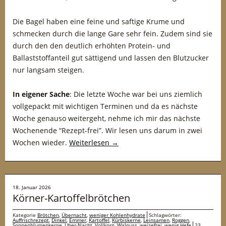
Die Bagel haben eine feine und saftige Krume und
schmecken durch die lange Gare sehr fein. Zudem sind sie
durch den den deutlich erhöhten Protein- und
Ballaststoffanteil gut sättigend und lassen den Blutzucker
nur langsam steigen.
In eigener Sache
: Die letzte Woche war bei uns ziemlich
vollgepackt mit wichtigen Terminen und da es nächste
Woche genauso weitergeht, nehme ich mir das nächste
Wochenende “Rezept-frei”. Wir lesen uns darum in zwei
Wochen wieder.
Weiterlesen
→
18. Januar 2026
Körner-Kartoffelbrötchen
Kategorie
Brötchen
,
Übernacht
,
weniger Kohlenhydrate
Schlagwörter:
Auffrischrezept
,
Dinkel
,
Emmer
,
Kartoffel
,
Kürbiskerne
,
Leinsamen
,
Roggen
,
Sonnenblumenkerne
,
Über-Nacht
,
Vollkorn
,
Walnuss
,
weizefrei
,
wenig Hefe
23