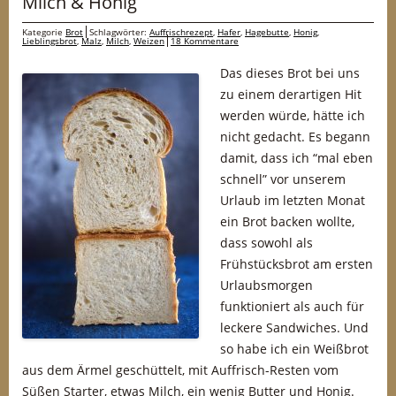
Milch & Honig
Kategorie
Brot
Schlagwörter:
Auffrischrezept
,
Hafer
,
Hagebutte
,
Honig
,
Lieblingsbrot
,
Malz
,
Milch
,
Weizen
18 Kommentare
Das dieses Brot bei uns
zu einem derartigen Hit
werden würde, hätte ich
nicht gedacht. Es begann
damit, dass ich “mal eben
schnell” vor unserem
Urlaub im letzten Monat
ein Brot backen wollte,
dass sowohl als
Frühstücksbrot am ersten
Urlaubsmorgen
funktioniert als auch für
leckere Sandwiches. Und
so habe ich ein Weißbrot
aus dem Ärmel geschüttelt, mit Auffrisch-Resten vom
Süßen Starter, etwas Milch, ein wenig Butter und Honig.