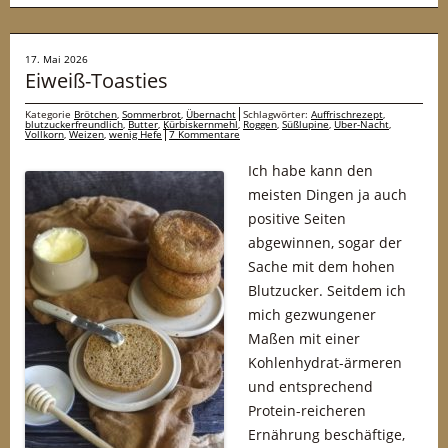
17. Mai 2026
Eiweiß-Toasties
Kategorie
Brötchen
,
Sommerbrot
,
Übernacht
Schlagwörter:
Auffrischrezept
,
blutzuckerfreundlich
,
Butter
,
Kürbiskernmehl
,
Roggen
,
Süßlupine
,
Über-Nacht
,
Vollkorn
,
Weizen
,
wenig Hefe
7 Kommentare
Ich habe kann den
meisten Dingen ja auch
positive Seiten
abgewinnen, sogar der
Sache mit dem hohen
Blutzucker. Seitdem ich
mich gezwungener
Maßen mit einer
Kohlenhydrat-ärmeren
und entsprechend
Protein-reicheren
Ernährung beschäftige,