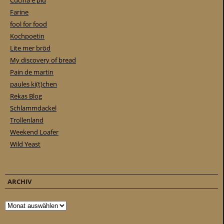
Cucina e piu
Farine
fool for food
Kochpoetin
Lite mer bröd
My discovery of bread
Pain de martin
paules ki(t)chen
Rekas Blog
Schlammdackel
Trollenland
Weekend Loafer
Wild Yeast
ARCHIV
Archiv