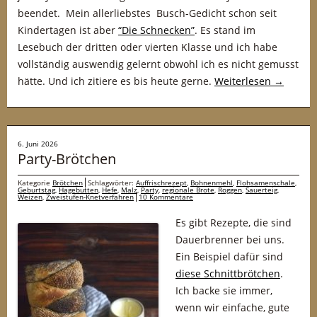
beendet. Mein allerliebstes Busch-Gedicht schon seit
Kindertagen ist aber
“Die Schnecken”
. Es stand im
Lesebuch der dritten oder vierten Klasse und ich habe
vollständig auswendig gelernt obwohl ich es nicht gemusst
hätte. Und ich zitiere es bis heute gerne.
Weiterlesen
→
6. Juni 2026
Party-Brötchen
Kategorie
Brötchen
Schlagwörter:
Auffrischrezept
,
Bohnenmehl
,
Flohsamenschale
,
Geburtstag
,
Hagebutten
,
Hefe
,
Malz
,
Party
,
regionale Brote
,
Roggen
,
Sauerteig
,
Weizen
,
Zweistufen-Knetverfahren
10 Kommentare
Es gibt Rezepte, die sind
Dauerbrenner bei uns.
Ein Beispiel dafür sind
diese Schnittbrötchen
.
Ich backe sie immer,
wenn wir einfache, gute