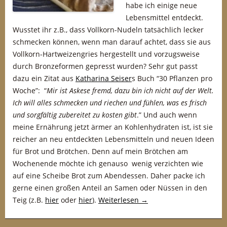
habe ich einige neue
Lebensmittel entdeckt.
Wusstet ihr z.B., dass Vollkorn-Nudeln tatsächlich lecker
schmecken können, wenn man darauf achtet, dass sie aus
Vollkorn-Hartweizengries hergestellt und vorzugsweise
durch Bronzeformen gepresst wurden? Sehr gut passt
dazu ein Zitat aus
Katharina Seiser
s Buch “30 Pflanzen pro
Woche”: “
Mir ist Askese fremd, dazu bin ich nicht auf der Welt.
Ich will alles schmecken und riechen und fühlen, was es frisch
und sorgfältig zubereitet zu kosten gibt
.” Und auch wenn
meine Ernährung jetzt ärmer an Kohlenhydraten ist, ist sie
reicher an neu entdeckten Lebensmitteln und neuen Ideen
für Brot und Brötchen. Denn auf mein Brötchen am
Wochenende möchte ich genauso wenig verzichten wie
auf eine Scheibe Brot zum Abendessen. Daher packe ich
gerne einen großen Anteil an Samen oder Nüssen in den
Teig (z.B.
hier
oder
hier
).
Weiterlesen
→