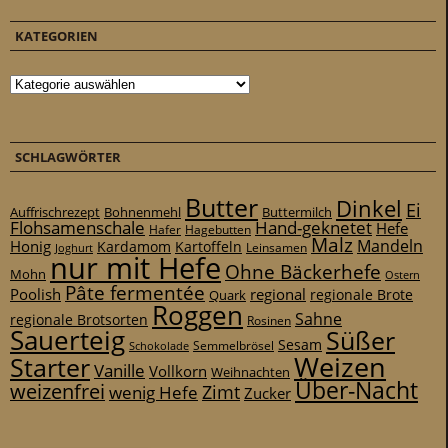
KATEGORIEN
Kategorien
SCHLAGWÖRTER
Butter
Dinkel
Ei
Auffrischrezept
Bohnenmehl
Buttermilch
Flohsamenschale
Hand-geknetet
Hefe
Hafer
Hagebutten
Malz
Mandeln
Honig
Kardamom
Kartoffeln
Leinsamen
Joghurt
nur mit Hefe
Ohne Bäckerhefe
Mohn
Ostern
Pâte fermentée
Poolish
regional
Quark
regionale Brote
Roggen
Sahne
regionale Brotsorten
Rosinen
Sauerteig
Süßer
Sesam
Schokolade
Semmelbrösel
Weizen
Starter
Vanille
Vollkorn
Weihnachten
Über-Nacht
weizenfrei
Zimt
wenig Hefe
Zucker