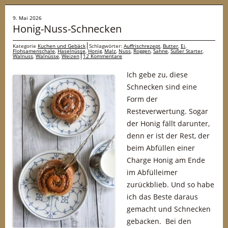
9. Mai 2026
Honig-Nuss-Schnecken
Kategorie
Kuchen und Gebäck
Schlagwörter:
Auffrischrezept
,
Butter
,
Ei
,
Flohsamenschale
,
Haselnüsse
,
Honig
,
Malz
,
Nuss
,
Roggen
,
Sahne
,
Süßer Starter
,
Walnuss
,
Walnüsse
,
Weizen
12 Kommentare
Ich gebe zu, diese
Schnecken sind eine
Form der
Resteverwertung. Sogar
der Honig fällt darunter,
denn er ist der Rest, der
beim Abfüllen einer
Charge Honig am Ende
im Abfülleimer
zurückblieb. Und so habe
ich das Beste daraus
gemacht und Schnecken
gebacken. Bei den