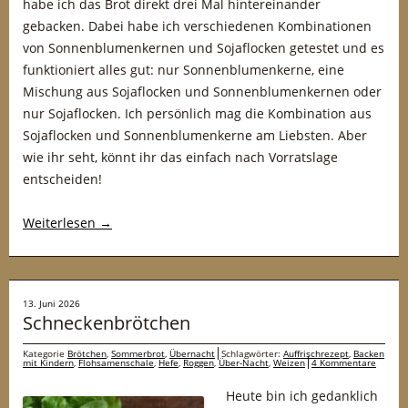
habe ich das Brot direkt drei Mal hintereinander
gebacken. Dabei habe ich verschiedenen Kombinationen
von Sonnenblumenkernen und Sojaflocken getestet und es
funktioniert alles gut: nur Sonnenblumenkerne, eine
Mischung aus Sojaflocken und Sonnenblumenkernen oder
nur Sojaflocken. Ich persönlich mag die Kombination aus
Sojaflocken und Sonnenblumenkerne am Liebsten. Aber
wie ihr seht, könnt ihr das einfach nach Vorratslage
entscheiden!
Weiterlesen
→
13. Juni 2026
Schneckenbrötchen
Kategorie
Brötchen
,
Sommerbrot
,
Übernacht
Schlagwörter:
Auffrischrezept
,
Backen
mit Kindern
,
Flohsamenschale
,
Hefe
,
Roggen
,
Über-Nacht
,
Weizen
4 Kommentare
Heute bin ich gedanklich