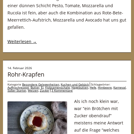
einer dünnen Schicht Pesto, Tomate, Mozzarella und
Rucola ist fein, aber auch die Kombination aus Rote-Bete-
Meerrettich-Aufstrich, Mozzarella und Avocado hat uns gut
gefallen.
Weiterlesen
→
14. Februar 2026
Rohr-Krapfen
Kategorie
Besondere Gelegenheiten
,
Kuchen und Gebäck
Schlagwörter:
Auffrischrezept
,
Butter
,
Ei
,
Flohsamenschale
,
Hagebutten
,
Hefe
,
Himbeere
,
Karneval
,
Süßer Starter
,
Weizen
,
Zucker
3 Kommentare
Als ich noch klein war,
war “ein Brötchen mit
Zucker obendrauf”
meistens meine Antwort
auf die Frage “welches