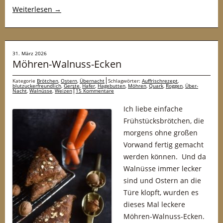
Weiterlesen
→
31. März 2026
Möhren-Walnuss-Ecken
Kategorie
Brötchen
,
Ostern
,
Übernacht
Schlagwörter:
Auffrischrezept
,
blutzuckerfreundlich
,
Gerste
,
Hafer
,
Hagebutten
,
Möhren
,
Quark
,
Roggen
,
Über-
Nacht
,
Walnüsse
,
Weizen
15 Kommentare
Ich liebe einfache
Frühstücksbrötchen, die
morgens ohne großen
Vorwand fertig gemacht
werden können. Und da
Walnüsse immer lecker
sind und Ostern an die
Türe klopft, wurden es
dieses Mal leckere
Möhren-Walnuss-Ecken.