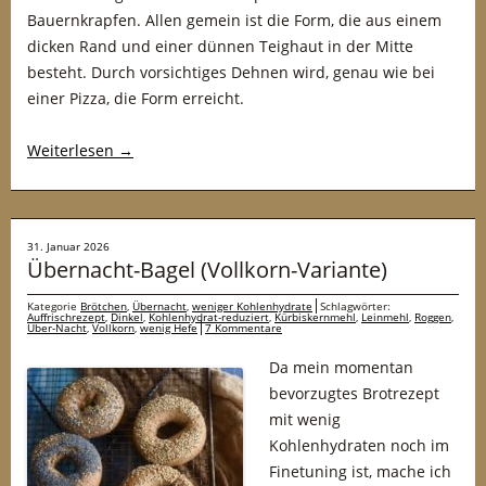
Bauernkrapfen. Allen gemein ist die Form, die aus einem
dicken Rand und einer dünnen Teighaut in der Mitte
besteht. Durch vorsichtiges Dehnen wird, genau wie bei
einer Pizza, die Form erreicht.
Weiterlesen
→
31. Januar 2026
Übernacht-Bagel (Vollkorn-Variante)
Kategorie
Brötchen
,
Übernacht
,
weniger Kohlenhydrate
Schlagwörter:
Auffrischrezept
,
Dinkel
,
Kohlenhydrat-reduziert
,
Kürbiskernmehl
,
Leinmehl
,
Roggen
,
Über-Nacht
,
Vollkorn
,
wenig Hefe
7 Kommentare
Da mein momentan
bevorzugtes Brotrezept
mit wenig
Kohlenhydraten noch im
Finetuning ist, mache ich