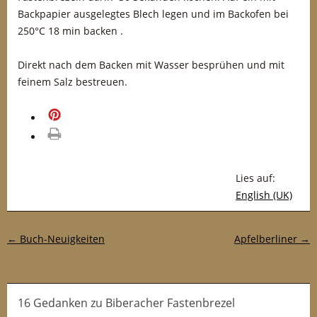
Backpapier ausgelegtes Blech legen und im Backofen bei
250°C 18 min backen .
Direkt nach dem Backen mit Wasser besprühen und mit
feinem Salz bestreuen.
merken
drucken
Lies auf:
English (UK)
Post-Navigation
←
Buch-Neuigkeiten
Apfelberliner
→
16 Gedanken
zu
Biberacher Fastenbrezel