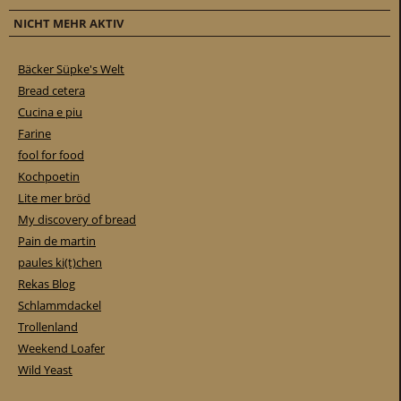
NICHT MEHR AKTIV
Bäcker Süpke's Welt
Bread cetera
Cucina e piu
Farine
fool for food
Kochpoetin
Lite mer bröd
My discovery of bread
Pain de martin
paules ki(t)chen
Rekas Blog
Schlammdackel
Trollenland
Weekend Loafer
Wild Yeast