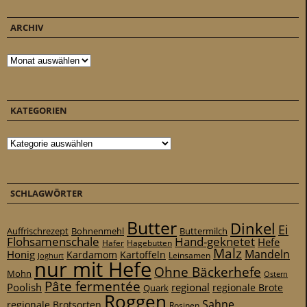
ARCHIV
Archiv
KATEGORIEN
Kategorien
SCHLAGWÖRTER
Butter
Dinkel
Ei
Auffrischrezept
Bohnenmehl
Buttermilch
Flohsamenschale
Hand-geknetet
Hefe
Hafer
Hagebutten
Malz
Mandeln
Honig
Kardamom
Kartoffeln
Leinsamen
Joghurt
nur mit Hefe
Ohne Bäckerhefe
Mohn
Ostern
Pâte fermentée
Poolish
regional
Quark
regionale Brote
Roggen
Sahne
regionale Brotsorten
Rosinen