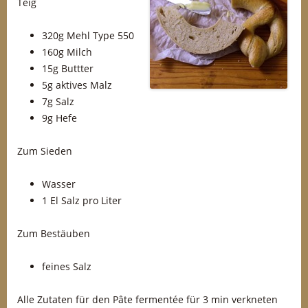
Teig
320g Mehl Type 550
160g Milch
15g Buttter
5g aktives Malz
7g Salz
9g Hefe
Zum Sieden
Wasser
1 El Salz pro Liter
Zum Bestäuben
feines Salz
Alle Zutaten für den Pâte fermentée für 3 min verkneten