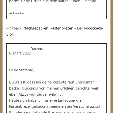
backe. Liebe Grüße aus dem kalten Süden Susanne
↓
Antworten
Pingback:
Nachgebacken: Fastenbrezen – Der Foodcoach-
Blog
Barbara
6. März 2022
Liebe Stefanie,
Du weisst ,dass ich deine Rezepte rauf und runter
backe , glückselig von meinen Erfolgen berichte, weil
eben ALLEs wunderbar gelingt .
Heute nun habe ich für eine Einladung die
Fastenbrezel gebacken ,meine ersten Versuche u.s.o.!
Wunderbare duftende Brezeln ,würde gerne hier ein