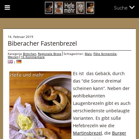
Suche
Suche
16. Februar 2019
Biberacher Fastenbrezel
Kategorie
Brötchen
,
Regionale Brote
Schlagwörter:
Malz
,
Pâte fermentée
,
Weizen
16 Kommentare
|
Es ist das Gebäck, durch
das “die Sonne dreimal
scheinen kann”. Neben der
wohlbekannten
Laugenbrezeln gibt es auch
verschiedenste unbelaugte
Varianten. Es gibt süße
Hefebrezeln wie die
Martinsbrezel
, die
Burger