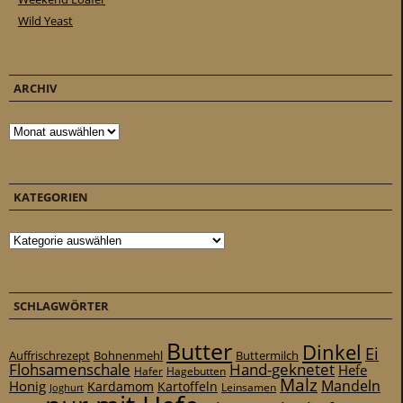
Wild Yeast
ARCHIV
Archiv
KATEGORIEN
Kategorien
SCHLAGWÖRTER
Butter
Dinkel
Ei
Auffrischrezept
Bohnenmehl
Buttermilch
Flohsamenschale
Hand-geknetet
Hefe
Hafer
Hagebutten
Malz
Mandeln
Honig
Kardamom
Kartoffeln
Leinsamen
Joghurt