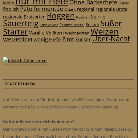
nur mit Hefe
Ohne Bäckerhefe
Mohn
Ostern
Pâte fermentée
Poolish
regional
Quark
regionale Brote
Roggen
Sahne
regionale Brotsorten
Rosinen
Sauerteig
Süßer
Sesam
Schokolade
Semmelbrösel
Weizen
Starter
Vanille
Vollkorn
Weihnachten
Über-Nacht
weizenfrei
Zimt
wenig Hefe
Zucker
STATT BLUMEN…
Auf “Hefe und mehr” findest du mehr als 800 kostenlose Rezepte und
Unterstützung bei allen Brotback-Fragen – ganz ohne Werbung.
Dafür möchtest du dich bedanken?
Dann schreib doch einen kurzen Kommentar zu einem Rezept, dass du
besonders magst! Feedback bereitet mir Freude, denn der Blog ist ein