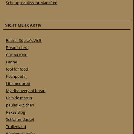
Schnuppschüss ihr Manzfred
NICHT MEHR AKTIV
Bäcker Süpke's Welt
Bread cetera
Cucina e piu
Farine
fool for food
Kochpoetin
Lite mer bröd
My discovery of bread
Pain de martin
paules ki(t)chen
Rekas Blog
Schlammdackel
Trollenland
Weekend Loafer