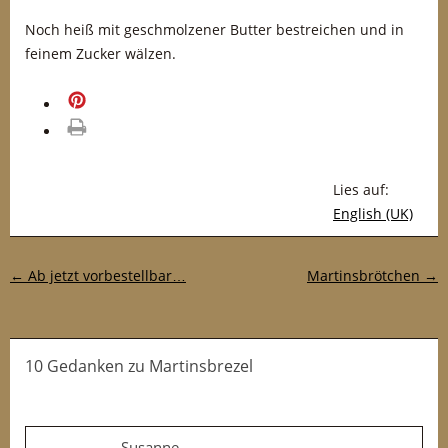
Noch heiß mit geschmolzener Butter bestreichen und in
feinem Zucker wälzen.
merken
drucken
Lies auf:
English (UK)
Post-Navigation
←
Ab jetzt vorbestellbar…
Martinsbrötchen
→
10 Gedanken
zu
Martinsbrezel
Susanne