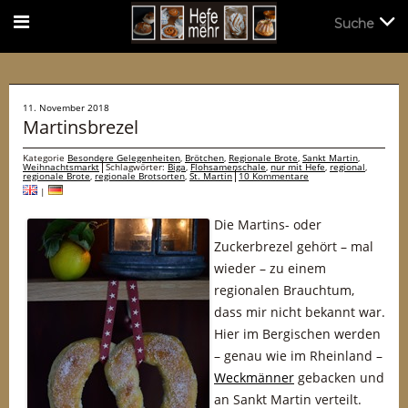
Suche
Suche
11. November 2018
Martinsbrezel
Kategorie
Besondere Gelegenheiten
,
Brötchen
,
Regionale Brote
,
Sankt Martin
,
Weihnachtsmarkt
Schlagwörter:
Biga
,
Flohsamenschale
,
nur mit Hefe
,
regional
,
regionale Brote
,
regionale Brotsorten
,
St. Martin
10 Kommentare
|
Die Martins- oder
Zuckerbrezel gehört – mal
wieder – zu einem
regionalen Brauchtum,
dass mir nicht bekannt war.
Hier im Bergischen werden
– genau wie im Rheinland –
Weckmänner
gebacken und
an Sankt Martin verteilt.