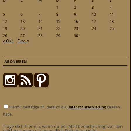
M
D
M
D
F
S
S
1
2
3
4
5
6
7
8
9
10
11
12
13
14
15
16
17
18
19
20
21
22
23
24
25
26
27
28
29
30
« Okt.
Dez. »
ABONIEREN
Hiermit bestätige ich, dass ich die
Datenschutzerklärung
gelesen
habe.
Trage dich hier ein, wenn du per Mail benachrichtigt werden
möchtest, wenn ein neuer Blog-Post online geht.