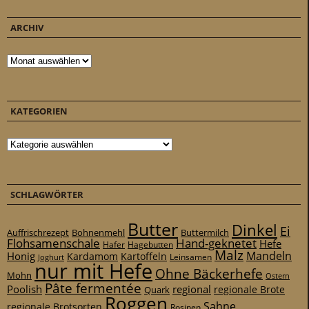
ARCHIV
Archiv
KATEGORIEN
Kategorien
SCHLAGWÖRTER
Butter
Dinkel
Ei
Auffrischrezept
Bohnenmehl
Buttermilch
Flohsamenschale
Hand-geknetet
Hefe
Hafer
Hagebutten
Malz
Mandeln
Honig
Kardamom
Kartoffeln
Leinsamen
Joghurt
nur mit Hefe
Ohne Bäckerhefe
Mohn
Ostern
Pâte fermentée
Poolish
regional
Quark
regionale Brote
Roggen
Sahne
regionale Brotsorten
Rosinen