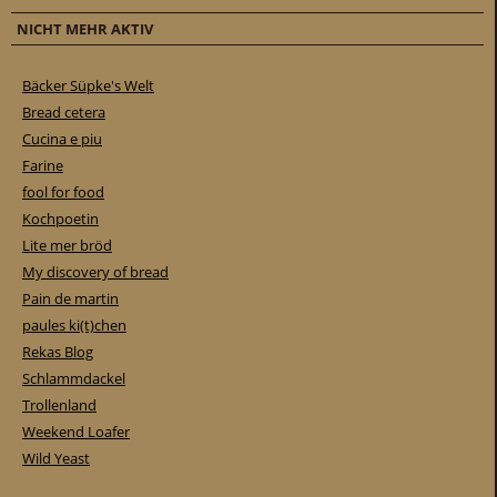
NICHT MEHR AKTIV
Bäcker Süpke's Welt
Bread cetera
Cucina e piu
Farine
fool for food
Kochpoetin
Lite mer bröd
My discovery of bread
Pain de martin
paules ki(t)chen
Rekas Blog
Schlammdackel
Trollenland
Weekend Loafer
Wild Yeast