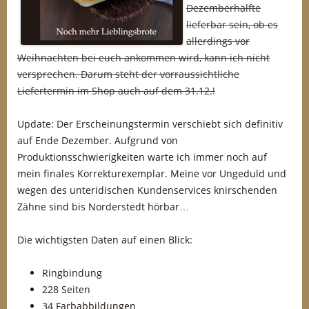
Dezemberhälfte
lieferbar sein, ob es
allerdings vor
Weihnachten bei euch ankommen wird, kann ich nicht
versprechen. Darum steht der vorraussichtliche
Liefertermin im Shop auch auf dem 31.12.!
Update: Der Erscheinungstermin verschiebt sich definitiv
auf Ende Dezember. Aufgrund von
Produktionsschwierigkeiten warte ich immer noch auf
mein finales Korrekturexemplar. Meine vor Ungeduld und
wegen des unteridischen Kundenservices knirschenden
Zähne sind bis Norderstedt hörbar…
Die wichtigsten Daten auf einen Blick:
Ringbindung
228 Seiten
34 Farbabbildungen