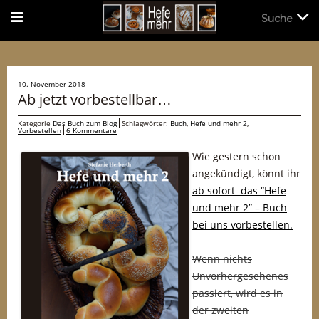
Suche
Suche
10. November 2018
Ab jetzt vorbestellbar…
Kategorie
Das Buch zum Blog
Schlagwörter:
Buch
,
Hefe und mehr 2
,
Vorbestellen
6 Kommentare
Wie gestern schon
angekündigt, könnt ihr
ab sofort das “Hefe
und mehr 2” – Buch
bei uns vorbestellen.
Wenn nichts
Unvorhergesehenes
passiert, wird es in
der zweiten