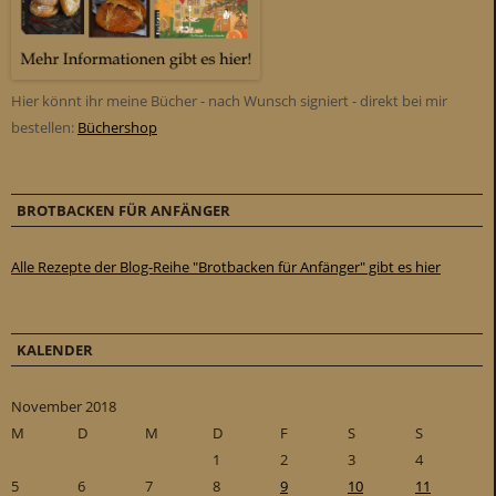
Hier könnt ihr meine Bücher - nach Wunsch signiert - direkt bei mir
bestellen:
Büchershop
BROTBACKEN FÜR ANFÄNGER
Alle Rezepte der Blog-Reihe "Brotbacken für Anfänger" gibt es hier
KALENDER
November 2018
M
D
M
D
F
S
S
1
2
3
4
5
6
7
8
9
10
11