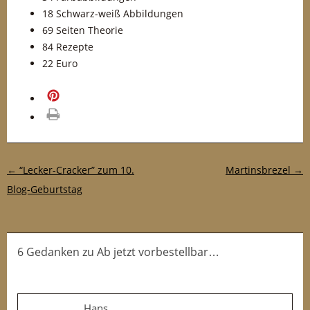
18 Schwarz-weiß Abbildungen
69 Seiten Theorie
84 Rezepte
22 Euro
merken
drucken
Post-Navigation
←
“Lecker-Cracker” zum 10.
Martinsbrezel
→
Blog-Geburtstag
6 Gedanken
zu
Ab jetzt vorbestellbar…
Hans