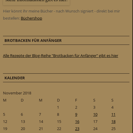
Hier könnt ihr meine Bücher - nach Wunsch signiert - direkt bei mir
bestellen:
Büchershop
BROTBACKEN FÜR ANFÄNGER
Alle Rezepte der Blog-Reihe "Brotbacken für Anfänger" gibt es hier
KALENDER
November 2018
M
D
M
D
F
S
S
1
2
3
4
5
6
7
8
9
10
11
12
13
14
15
16
17
18
19
20
21
22
23
24
25