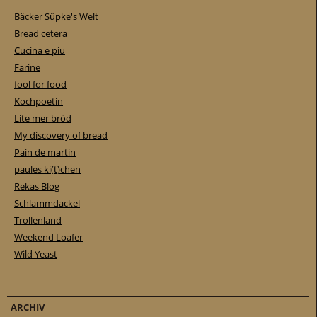
Bäcker Süpke's Welt
Bread cetera
Cucina e piu
Farine
fool for food
Kochpoetin
Lite mer bröd
My discovery of bread
Pain de martin
paules ki(t)chen
Rekas Blog
Schlammdackel
Trollenland
Weekend Loafer
Wild Yeast
ARCHIV