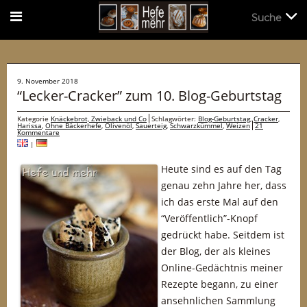
Suche
Suche
9. November 2018
“Lecker-Cracker” zum 10. Blog-Geburtstag
Kategorie
Knäckebrot, Zwieback und Co
Schlagwörter:
Blog-Geburtstag
,
Cracker
,
Harissa
,
Ohne Bäckerhefe
,
Olivenöl
,
Sauerteig
,
Schwarzkümmel
,
Weizen
21
Kommentare
|
Heute sind es auf den Tag
genau zehn Jahre her, dass
ich das erste Mal auf den
“Veröffentlich”-Knopf
gedrückt habe. Seitdem ist
der Blog, der als kleines
Online-Gedächtnis meiner
Rezepte begann, zu einer
ansehnlichen Sammlung