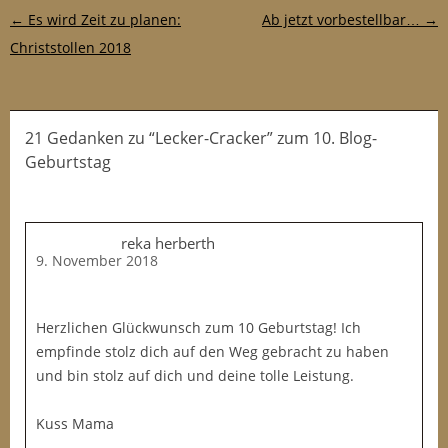
Post-Navigation
←
Es wird Zeit zu planen:
Ab jetzt vorbestellbar…
→
Christstollen 2018
21 Gedanken
zu
“Lecker-Cracker” zum 10. Blog-
Geburtstag
reka herberth
9. November 2018
Herzlichen Glückwunsch zum 10 Geburtstag! Ich
empfinde stolz dich auf den Weg gebracht zu haben
und bin stolz auf dich und deine tolle Leistung.
Kuss Mama