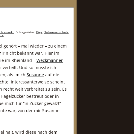
chtsmarkt
Schlagwörter:
Biga
,
Flohsamenschale
,
are
el gehört – mal wieder – zu einem
ir nicht bekannt war. Hier im
ie im Rheinland –
Weckmänner
 verteilt. Und so musste ich
ren, als mich
Susanne
auf die
hte. Interessanterweise scheint
 recht weit verbreitet zu sein. Es
 Hagelzucker bestreut oder in
be mich für “in Zucker gewälzt”
ante war, von der mir Susanne
el hält, wird diese nach dem