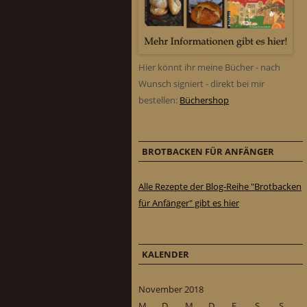
Hier könnt ihr meine Bücher - nach
Wunsch signiert - direkt bei mir
bestellen:
Büchershop
BROTBACKEN FÜR ANFÄNGER
Alle Rezepte der Blog-Reihe "Brotbacken
für Anfänger" gibt es hier
KALENDER
November 2018
M
D
M
D
F
S
S