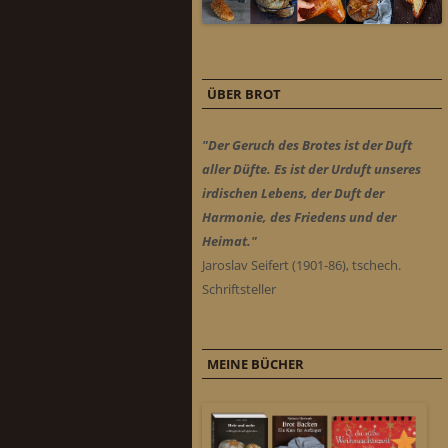
ÜBER BROT
"Der Geruch des Brotes ist der Duft
aller Düfte. Es ist der Urduft unseres
irdischen Lebens, der Duft der
Harmonie, des Friedens und der
Heimat."
Jaroslav Seifert (1901-86), tschech.
Schriftsteller
MEINE BÜCHER