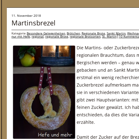
11. November 2018
Martinsbrezel
Kategorie
Besondere Gelegenheiten
,
Brötchen
,
Regionale Brote
,
Sankt Martin
,
Weihna
nur mit Hefe
,
regional
,
regionale Brote
,
regionale Brotsorten
,
St. Martin
10 Komment
Die Martins- oder Zuckerbrez
regionalen Brauchtum, dass m
Bergischen werden – genau w
gebacken und an Sankt Martin
erstmal ein wenig recherchie
Zuckerbrezel aufmerksam mac
sie in verschiedenen Varianten
gibt zwei Hauptvarianten: mit
feinen Zucker gewälzt. Ich ha
entschieden, da dies die Vari
erzählte.
Damit der Zucker auf der Brez