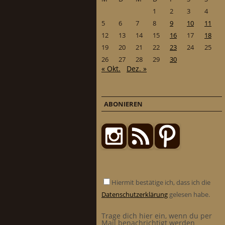
1
2
3
4
5
6
7
8
9
10
11
12
13
14
15
16
17
18
19
20
21
22
23
24
25
26
27
28
29
30
« Okt.
Dez. »
ABONIEREN
Hiermit bestätige ich, dass ich die
Datenschutzerklärung
gelesen habe.
Trage dich hier ein, wenn du per
Mail benachrichtigt werden