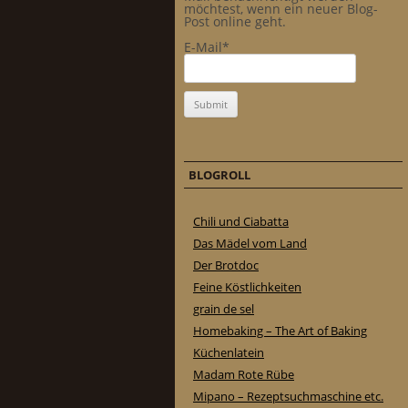
möchtest, wenn ein neuer Blog-
Post online geht.
E-Mail*
BLOGROLL
Chili und Ciabatta
Das Mädel vom Land
Der Brotdoc
Feine Köstlichkeiten
grain de sel
Homebaking – The Art of Baking
Küchenlatein
Madam Rote Rübe
Mipano – Rezeptsuchmaschine etc.