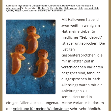
Kategorie
Besondere Gelegenheiten
,
Brötchen
,
Halloween, Allerheiligen &
Allerseelen
Schlagwörter:
Dinkel
,
Ei
,
Hagebutte
,
Halloween
,
Hefe
,
nur mit Hefe
,
Quark
,
Roggen
,
weizenfrei
,
Zucker
Ein Kommentar
Mit Halloween habe ich
zwar weithin wenig am
Hut, meine Liebe für
niedliches “Gebildebrot”
ist aber ungebrochen. Die
lustigen
Gespentersbrötchen, die
mir in letzter Zeit
in
verschiedenen Varianten
begegnet sind, fand ich
ausgesprochen hübsch.
Allerdings waren mir die
Anleitungen zu
kompliziert und in
einigen Fällen auch zu ungenau. Meine Variante ist darum
der
Anleitung für meine Weckmänner
sehr, sehr ähnlich.