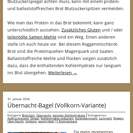
Blutzuckerspiegel achten muss, kann mit einem protein-
und ballaststoffreichen Brot Blutzuckerspitzen vermeiden.
Wie man das Protein in das Brot bekommt, kann ganz
unterschiedlich aussehen.
Zusätzliches Gluten
und / oder
teilentölte Samen-Mehle
sind ein Weg. Einen anderen
stelle ich euch heute vor. Bei diesem Roggenmischbrot-
Brot sind die Proteinquellen Magerquark und Saaten.
Ballaststoffreiche Mehle und Flocken sorgen zusätzlich
dazu, dass die enthaltenden Kohlenhydrate nur langsam
ins Blut übergehen.
Weiterlesen
→
31. Januar 2026
Übernacht-Bagel (Vollkorn-Variante)
Kategorie
Brötchen
,
Übernacht
,
weniger Kohlenhydrate
Schlagwörter:
Auffrischrezept
,
Dinkel
,
Kohlenhydrat-reduziert
,
Kürbiskernmehl
,
Leinmehl
,
Roggen
,
Über-Nacht
,
Vollkorn
,
wenig Hefe
7 Kommentare
Da mein momentan