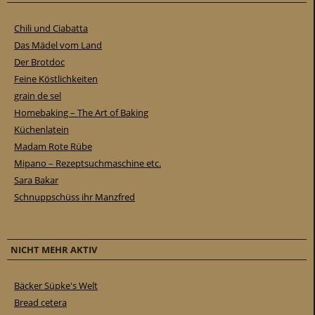
Chili und Ciabatta
Das Mädel vom Land
Der Brotdoc
Feine Köstlichkeiten
grain de sel
Homebaking – The Art of Baking
Küchenlatein
Madam Rote Rübe
Mipano – Rezeptsuchmaschine etc.
Sara Bakar
Schnuppschüss ihr Manzfred
NICHT MEHR AKTIV
Bäcker Süpke's Welt
Bread cetera