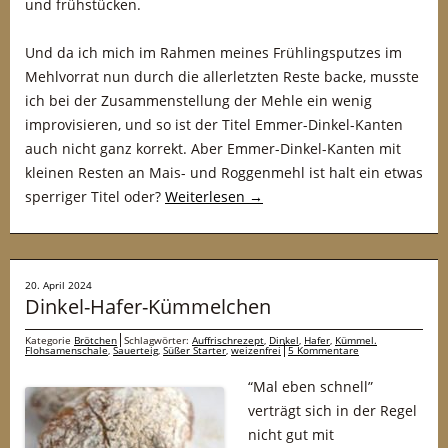
und frühstücken.
Und da ich mich im Rahmen meines Frühlingsputzes im
Mehlvorrat nun durch die allerletzten Reste backe, musste
ich bei der Zusammenstellung der Mehle ein wenig
improvisieren, und so ist der Titel Emmer-Dinkel-Kanten
auch nicht ganz korrekt. Aber Emmer-Dinkel-Kanten mit
kleinen Resten an Mais- und Roggenmehl ist halt ein etwas
sperriger Titel oder?
Weiterlesen
→
20. April 2024
Dinkel-Hafer-Kümmelchen
Kategorie
Brötchen
Schlagwörter:
Auffrischrezept
,
Dinkel
,
Hafer
,
Kümmel.
Flohsamenschale
,
Sauerteig
,
Süßer Starter
,
weizenfrei
5 Kommentare
“Mal eben schnell”
verträgt sich in der Regel
nicht gut mit