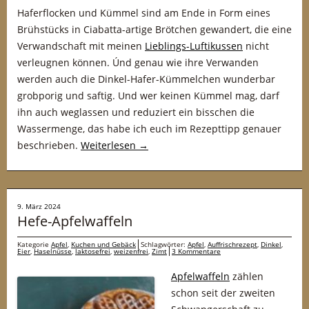
Haferflocken und Kümmel sind am Ende in Form eines
Brühstücks in Ciabatta-artige Brötchen gewandert, die eine
Verwandschaft mit meinen
Lieblings-Luftikussen
nicht
verleugnen können. Únd genau wie ihre Verwanden
werden auch die Dinkel-Hafer-Kümmelchen wunderbar
grobporig und saftig. Und wer keinen Kümmel mag, darf
ihn auch weglassen und reduziert ein bisschen die
Wassermenge, das habe ich euch im Rezepttipp genauer
beschrieben.
Weiterlesen
→
9. März 2024
Hefe-Apfelwaffeln
Kategorie
Apfel
,
Kuchen und Gebäck
Schlagwörter:
Apfel
,
Auffrischrezept
,
Dinkel
,
Eier
,
Haselnüsse
,
laktosefrei
,
weizenfrei
,
Zimt
3 Kommentare
Apfelwaffeln
zählen
schon seit der zweiten