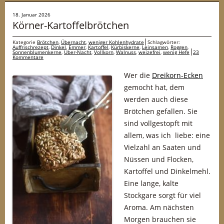
18. Januar 2026
Körner-Kartoffelbrötchen
Kategorie
Brötchen
,
Übernacht
,
weniger Kohlenhydrate
Schlagwörter:
Auffrischrezept
,
Dinkel
,
Emmer
,
Kartoffel
,
Kürbiskerne
,
Leinsamen
,
Roggen
,
Sonnenblumenkerne
,
Über-Nacht
,
Vollkorn
,
Walnuss
,
weizefrei
,
wenig Hefe
23
Kommentare
Wer die
Dreikorn-Ecken
gemocht hat, dem
werden auch diese
Brötchen gefallen. Sie
sind vollgestopft mit
allem, was ich liebe: eine
Vielzahl an Saaten und
Nüssen und Flocken,
Kartoffel und Dinkelmehl.
Eine lange, kalte
Stockgare sorgt für viel
Aroma. Am nächsten
Morgen brauchen sie