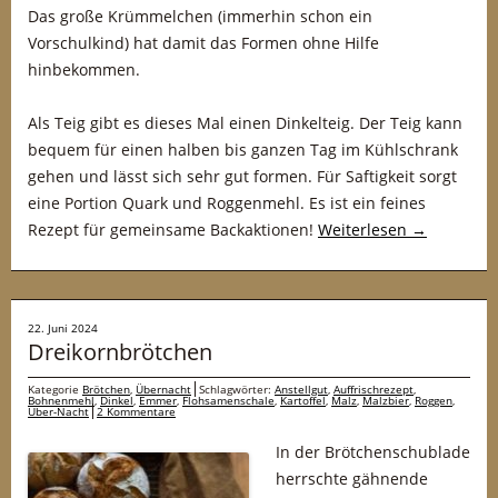
Das große Krümmelchen (immerhin schon ein
Vorschulkind) hat damit das Formen ohne Hilfe
hinbekommen.
Als Teig gibt es dieses Mal einen Dinkelteig. Der Teig kann
bequem für einen halben bis ganzen Tag im Kühlschrank
gehen und lässt sich sehr gut formen. Für Saftigkeit sorgt
eine Portion Quark und Roggenmehl. Es ist ein feines
Rezept für gemeinsame Backaktionen!
Weiterlesen
→
22. Juni 2024
Dreikornbrötchen
Kategorie
Brötchen
,
Übernacht
Schlagwörter:
Anstellgut
,
Auffrischrezept
,
Bohnenmehl
,
Dinkel
,
Emmer
,
Flohsamenschale
,
Kartoffel
,
Malz
,
Malzbier
,
Roggen
,
Über-Nacht
2 Kommentare
In der Brötchenschublade
herrschte gähnende