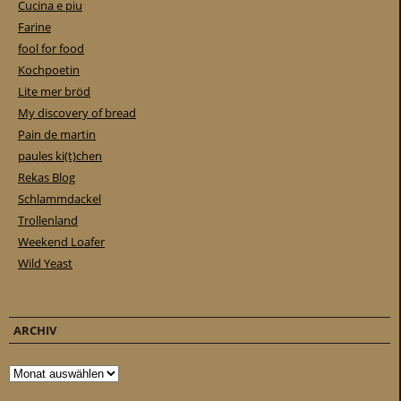
Cucina e piu
Farine
fool for food
Kochpoetin
Lite mer bröd
My discovery of bread
Pain de martin
paules ki(t)chen
Rekas Blog
Schlammdackel
Trollenland
Weekend Loafer
Wild Yeast
ARCHIV
Archiv