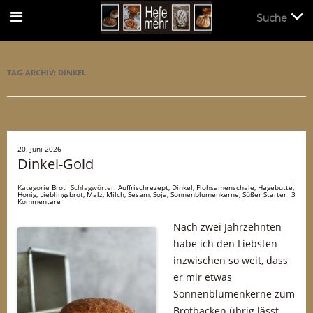
Suche
Suche
TAG-ARCHIV:
DINKEL
20. Juni 2026
Dinkel-Gold
Kategorie
Brot
Schlagwörter:
Auffrischrezept
,
Dinkel
,
Flohsamenschale
,
Hagebutte
,
Honig
,
Lieblingsbrot
,
Malz
,
Milch
,
Sesam
,
Soja
,
Sonnenblumenkerne
,
Süßer Starter
3
Kommentare
Nach zwei Jahrzehnten
habe ich den Liebsten
inzwischen so weit, dass
er mir etwas
Sonnenblumenkerne zum
Brotbacken übrig lässt.