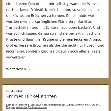
einer kurzen Debatte mit mir selbst gewann der Wunsch
nach leckeren Frühstücksbrötchen und so schlich ich in
die Küche, um Brötchen zu formen. Da ich müde war,
wurden meine ursprünglichen Pläne vereinfacht auf
“rundschleifen und mit Schluss nach oben backen”. Und
was soll ich sagen: Genau so sind sie perfekt, mit schöner
Kruste und flaumiger Krume und einem leckeren Aroma.
Gibt es bessere Brötchen als die, die nicht nur hübsch und
lecker sind, sondern gleichzeitig auch noch allerlei Reste
verwerten?
Weiterlesen
→
20. Mai 2024
Emmer-Dinkel-Kanten
Kategorie
Brötchen
Schlagwörter:
Auffrischrezept
,
Dinkel
,
Emmer
,
Mais
,
Quark
,
Roggen
,
weizenfre
3 Kommentare