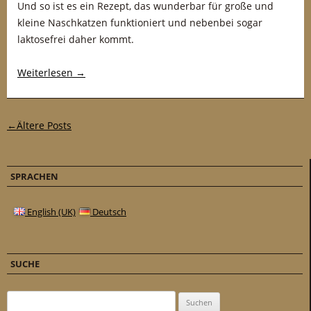
Und so ist es ein Rezept, das wunderbar für große und
kleine Naschkatzen funktioniert und nebenbei sogar
laktosefrei daher kommt.
Weiterlesen
→
Post-Navigation
←
Ältere Posts
SPRACHEN
English (UK)
Deutsch
SUCHE
Suchen nach: