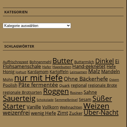
KATEGORIEN
Kategorien
SCHLAGWÖRTER
Butter
Dinkel
Ei
Auffrischrezept
Bohnenmehl
Buttermilch
Flohsamenschale
Hand-geknetet
Hefe
Hafer
Hagebutten
Malz
Mandeln
Honig
Kardamom
Kartoffeln
Leinsamen
Joghurt
nur mit Hefe
Ohne Bäckerhefe
Mohn
Ostern
Pâte fermentée
Poolish
regional
Quark
regionale Brote
Roggen
Sahne
regionale Brotsorten
Rosinen
Sauerteig
Süßer
Sesam
Schokolade
Semmelbrösel
Weizen
Starter
Vanille
Vollkorn
Weihnachten
Über-Nacht
weizenfrei
Zimt
wenig Hefe
Zucker