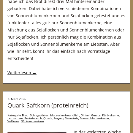
habe ich das Brot direkt drei Mal hintereinander
gebacken. Dabei habe ich verschiedenen Kombinationen
von Sonnenblumenkernen und Sojaflocken getestet und es
funktioniert alles gut: nur Sonnenblumenkerne, eine
Mischung aus Sojaflocken und Sonnenblumenkernen oder
nur Sojaflocken. Ich persönlich mag die Kombination aus
Sojaflocken und Sonnenblumenkerne am Liebsten. Aber
wie ihr seht, könnt ihr das einfach nach Vorratslage
entscheiden!
Weiterlesen
→
7. März 2026
Quark-Saftkorn (proteinreich)
Kategorie
Brot
Schlagwörter:
blutzuckerfreundlich
,
Dinkel
,
Gerste
,
Kürbiskerne
,
Leinsamen
,
Proteinreich
,
Quark
,
Roggen
,
Sauerteig
,
Sonnenblumenkerne
,
Vollkorn
39 Kommentare
In der vorletzten Woche