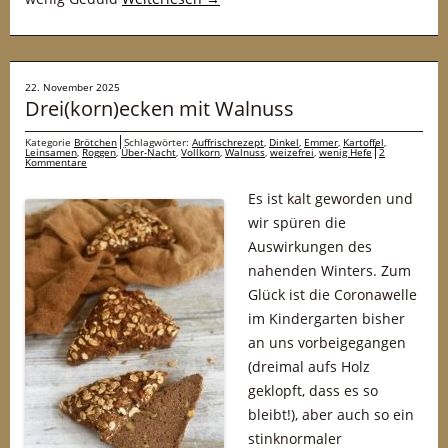
22. November 2025
Drei(korn)ecken mit Walnuss
Kategorie
Brötchen
Schlagwörter:
Auffrischrezept
,
Dinkel
,
Emmer
,
Kartoffel
,
Leinsamen
,
Roggen
,
Über-Nacht
,
Vollkorn
,
Walnuss
,
weizefrei
,
wenig Hefe
2
Kommentare
Es ist kalt geworden und
wir spüren die
Auswirkungen des
nahenden Winters. Zum
Glück ist die Coronawelle
im Kindergarten bisher
an uns vorbeigegangen
(dreimal aufs Holz
geklopft, dass es so
bleibt!), aber auch so ein
stinknormaler