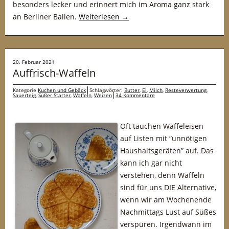
besonders lecker und erinnert mich im Aroma ganz stark
an Berliner Ballen.
Weiterlesen
→
20. Februar 2021
Auffrisch-Waffeln
Kategorie
Kuchen und Gebäck
Schlagwörter:
Butter
,
Ei
,
Milch
,
Resteverwertung
,
Sauerteig
,
Süßer Starter
,
Waffeln
,
Weizen
34 Kommentare
Oft tauchen Waffeleisen
auf Listen mit “unnötigen
Haushaltsgeräten” auf. Das
kann ich gar nicht
verstehen, denn Waffeln
sind für uns DIE Alternative,
wenn wir am Wochenende
Nachmittags Lust auf Süßes
verspüren. Irgendwann im