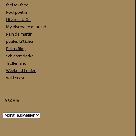
fool for food
Kochpoetin
Lite mer bröd
My discovery of bread
Pain de martin
paules ki(t)chen
Rekas Blog
Schlammdackel
Trollenland
Weekend Loafer
Wild Yeast
ARCHIV
Archiv