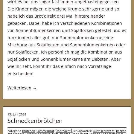
wird es bei uns sogar fast immer ungetoastet gegessen.
Die Kinder mögen die weiche Krume sehr gerne und so
habe ich das Brot direkt drei Mal hintereinander
gebacken. Dabei habe ich verschiedenen Kombinationen
von Sonnenblumenkernen und Sojaflocken getestet und es
funktioniert alles gut: nur Sonnenblumenkerne, eine
Mischung aus Sojaflocken und Sonnenblumenkernen oder
nur Sojaflocken. Ich persönlich mag die Kombination aus
Sojaflocken und Sonnenblumenkerne am Liebsten. Aber
wie ihr seht, könnt ihr das einfach nach Vorratslage
entscheiden!
Weiterlesen
→
13. Juni 2026
Schneckenbrötchen
Kategorie
Brötchen
,
Sommerbrot
,
Übernacht
Schlagwörter:
Auffrischrezept
,
Backen
mit Kindern
,
Flohsamenschale
,
Hefe
,
Roggen
,
Über-Nacht
,
Weizen
4 Kommentare