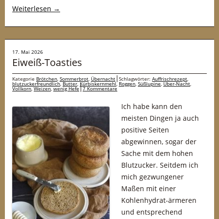
Weiterlesen
→
17. Mai 2026
Eiweiß-Toasties
Kategorie
Brötchen
,
Sommerbrot
,
Übernacht
Schlagwörter:
Auffrischrezept
,
blutzuckerfreundlich
,
Butter
,
Kürbiskernmehl
,
Roggen
,
Süßlupine
,
Über-Nacht
,
Vollkorn
,
Weizen
,
wenig Hefe
7 Kommentare
Ich habe kann den
meisten Dingen ja auch
positive Seiten
abgewinnen, sogar der
Sache mit dem hohen
Blutzucker. Seitdem ich
mich gezwungener
Maßen mit einer
Kohlenhydrat-ärmeren
und entsprechend