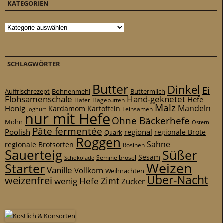
KATEGORIEN
Kategorien
SCHLAGWÖRTER
Butter
Dinkel
Ei
Auffrischrezept
Bohnenmehl
Buttermilch
Flohsamenschale
Hand-geknetet
Hefe
Hafer
Hagebutten
Malz
Mandeln
Honig
Kardamom
Kartoffeln
Leinsamen
Joghurt
nur mit Hefe
Ohne Bäckerhefe
Mohn
Ostern
Pâte fermentée
Poolish
regional
Quark
regionale Brote
Roggen
Sahne
regionale Brotsorten
Rosinen
Sauerteig
Süßer
Sesam
Schokolade
Semmelbrösel
Weizen
Starter
Vanille
Vollkorn
Weihnachten
Über-Nacht
weizenfrei
Zimt
wenig Hefe
Zucker