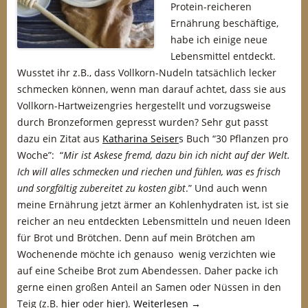
Protein-reicheren
Ernährung beschäftige,
habe ich einige neue
Lebensmittel entdeckt.
Wusstet ihr z.B., dass Vollkorn-Nudeln tatsächlich lecker
schmecken können, wenn man darauf achtet, dass sie aus
Vollkorn-Hartweizengries hergestellt und vorzugsweise
durch Bronzeformen gepresst wurden? Sehr gut passt
dazu ein Zitat aus
Katharina Seiser
s Buch “30 Pflanzen pro
Woche”: “
Mir ist Askese fremd, dazu bin ich nicht auf der Welt.
Ich will alles schmecken und riechen und fühlen, was es frisch
und sorgfältig zubereitet zu kosten gibt
.” Und auch wenn
meine Ernährung jetzt ärmer an Kohlenhydraten ist, ist sie
reicher an neu entdeckten Lebensmitteln und neuen Ideen
für Brot und Brötchen. Denn auf mein Brötchen am
Wochenende möchte ich genauso wenig verzichten wie
auf eine Scheibe Brot zum Abendessen. Daher packe ich
gerne einen großen Anteil an Samen oder Nüssen in den
Teig (z.B.
hier
oder
hier
).
Weiterlesen
→