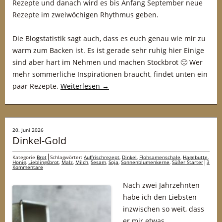
Rezepte und danach wird es bis Anfang September neue
Rezepte im zweiwöchigen Rhythmus geben.
Die Blogstatistik sagt auch, dass es euch genau wie mir zu
warm zum Backen ist. Es ist gerade sehr ruhig hier Einige
sind aber hart im Nehmen und machen Stockbrot 🙂 Wer
mehr sommerliche Inspirationen braucht, findet unten ein
paar Rezepte.
Weiterlesen
→
20. Juni 2026
Dinkel-Gold
Kategorie
Brot
Schlagwörter:
Auffrischrezept
,
Dinkel
,
Flohsamenschale
,
Hagebutte
,
Honig
,
Lieblingsbrot
,
Malz
,
Milch
,
Sesam
,
Soja
,
Sonnenblumenkerne
,
Süßer Starter
3
Kommentare
Nach zwei Jahrzehnten
habe ich den Liebsten
inzwischen so weit, dass
er mir etwas