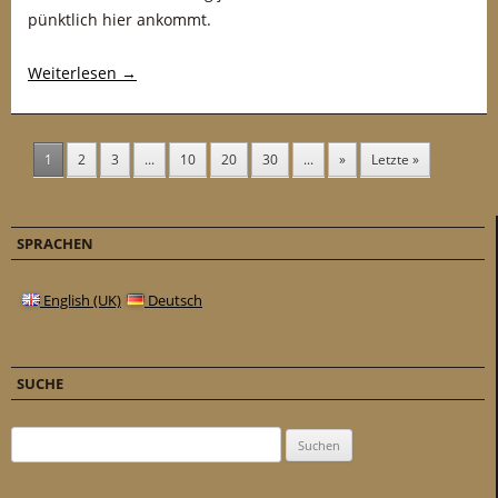
pünktlich hier ankommt.
Weiterlesen
→
1
2
3
...
10
20
30
...
»
Letzte »
SPRACHEN
English (UK)
Deutsch
SUCHE
Suchen nach: