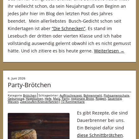
ihr vielleicht schon, da sein Neujahrsgruß von Beginn an
jedes Jahr hier im Blog den letzten Post des Jahres
beendet. Mein allerliebstes Busch-Gedicht schon seit
Kindertagen ist aber
“Die Schnecken”
. Es stand im
Lesebuch der dritten oder vierten Klasse und ich habe
vollständig auswendig gelernt obwohl ich es nicht gemusst
hätte. Und ich zitiere es bis heute gerne.
Weiterlesen
→
6. Juni 2026
Party-Brötchen
Kategorie
Brötchen
Schlagwörter:
Auffrischrezept
,
Bohnenmehl
,
Flohsamenschale
,
Geburtstag
,
Hagebutten
,
Hefe
,
Malz
,
Party
,
regionale Brote
,
Roggen
,
Sauerteig
,
Weizen
,
Zweistufen-Knetverfahren
10 Kommentare
Es gibt Rezepte, die sind
Dauerbrenner bei uns.
Ein Beispiel dafür sind
diese Schnittbrötchen
.