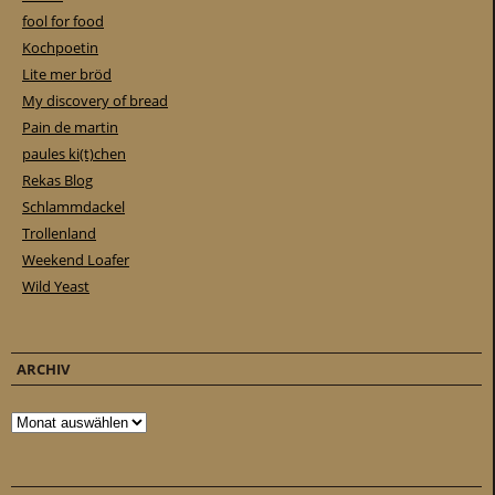
fool for food
Kochpoetin
Lite mer bröd
My discovery of bread
Pain de martin
paules ki(t)chen
Rekas Blog
Schlammdackel
Trollenland
Weekend Loafer
Wild Yeast
ARCHIV
Archiv