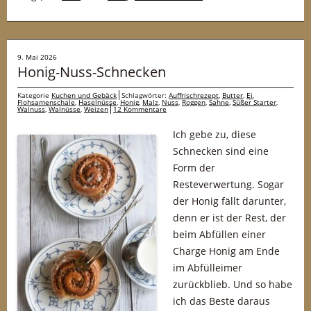
9. Mai 2026
Honig-Nuss-Schnecken
Kategorie
Kuchen und Gebäck
Schlagwörter:
Auffrischrezept
,
Butter
,
Ei
,
Flohsamenschale
,
Haselnüsse
,
Honig
,
Malz
,
Nuss
,
Roggen
,
Sahne
,
Süßer Starter
,
Walnuss
,
Walnüsse
,
Weizen
12 Kommentare
Ich gebe zu, diese
Schnecken sind eine
Form der
Resteverwertung. Sogar
der Honig fällt darunter,
denn er ist der Rest, der
beim Abfüllen einer
Charge Honig am Ende
im Abfülleimer
zurückblieb. Und so habe
ich das Beste daraus