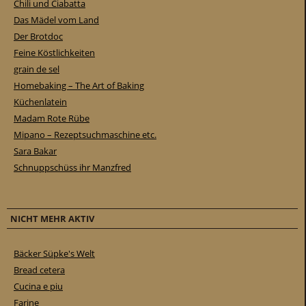
Chili und Ciabatta
Das Mädel vom Land
Der Brotdoc
Feine Köstlichkeiten
grain de sel
Homebaking – The Art of Baking
Küchenlatein
Madam Rote Rübe
Mipano – Rezeptsuchmaschine etc.
Sara Bakar
Schnuppschüss ihr Manzfred
NICHT MEHR AKTIV
Bäcker Süpke's Welt
Bread cetera
Cucina e piu
Farine