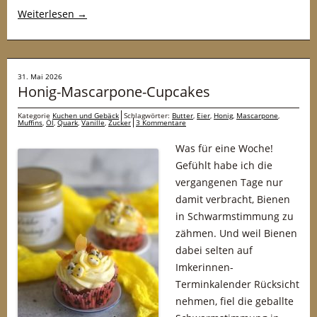
Weiterlesen
→
31. Mai 2026
Honig-Mascarpone-Cupcakes
Kategorie
Kuchen und Gebäck
Schlagwörter:
Butter
,
Eier
,
Honig
,
Mascarpone
,
Muffins
,
Öl
,
Quark
,
Vanille
,
Zucker
3 Kommentare
Was für eine Woche!
Gefühlt habe ich die
vergangenen Tage nur
damit verbracht, Bienen
in Schwarmstimmung zu
zähmen. Und weil Bienen
dabei selten auf
Imkerinnen-
Terminkalender Rücksicht
nehmen, fiel die geballte