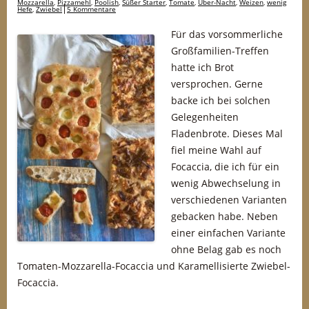
Mozzarella
,
Pizzamehl
,
Poolish
,
Süßer Starter
,
Tomate
,
Über-Nacht
,
Weizen
,
wenig
Hefe
,
Zwiebel
5 Kommentare
Für das vorsommerliche
Großfamilien-Treffen
hatte ich Brot
versprochen. Gerne
backe ich bei solchen
Gelegenheiten
Fladenbrote. Dieses Mal
fiel meine Wahl auf
Focaccia, die ich für ein
wenig Abwechselung in
verschiedenen Varianten
gebacken habe. Neben
einer einfachen Variante
ohne Belag gab es noch
Tomaten-Mozzarella-Focaccia und Karamellisierte Zwiebel-
Focaccia.