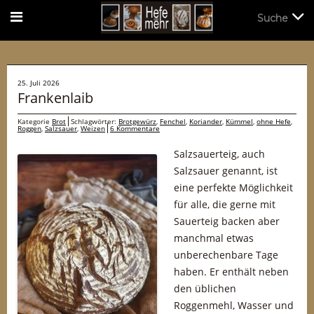
Suche
Suche
25. Juli 2026
Frankenlaib
Kategorie
Brot
Schlagwörter:
Brotgewürz
,
Fenchel
,
Koriander
,
Kümmel
,
ohne Hefe
,
Roggen
,
Salzsauer
,
Weizen
6 Kommentare
Salzsauerteig, auch
Salzsauer genannt, ist
eine perfekte Möglichkeit
für alle, die gerne mit
Sauerteig backen aber
manchmal etwas
unberechenbare Tage
haben. Er enthält neben
den üblichen
Roggenmehl, Wasser und