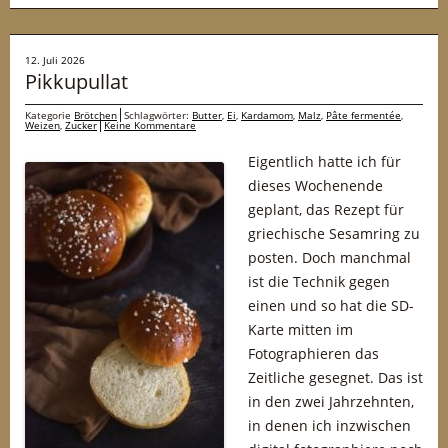
12. Juli 2026
Pikkupullat
Kategorie
Brötchen
Schlagwörter:
Butter
,
Ei
,
Kardamom
,
Malz
,
Pâte fermentée
,
Weizen
,
Zucker
Keine Kommentare
Eigentlich hatte ich für
dieses Wochenende
geplant, das Rezept für
griechische Sesamring zu
posten. Doch manchmal
ist die Technik gegen
einen und so hat die SD-
Karte mitten im
Fotographieren das
Zeitliche gesegnet. Das ist
in den zwei Jahrzehnten,
in denen ich inzwischen