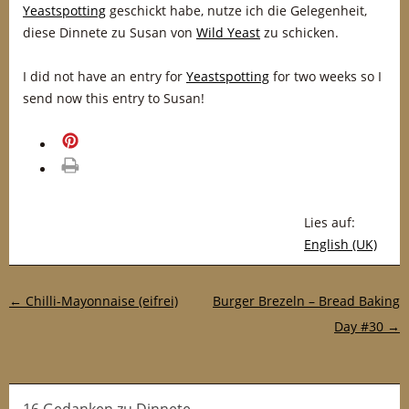
Yeastspotting
geschickt habe, nutze ich die Gelegenheit,
diese Dinnete zu Susan von
Wild Yeast
zu schicken.
I did not have an entry for
Yeastspotting
for two weeks so I
send now this entry to Susan!
merken
drucken
Lies auf:
English (UK)
Post-Navigation
←
Chilli-Mayonnaise (eifrei)
Burger Brezeln – Bread Baking
Day #30
→