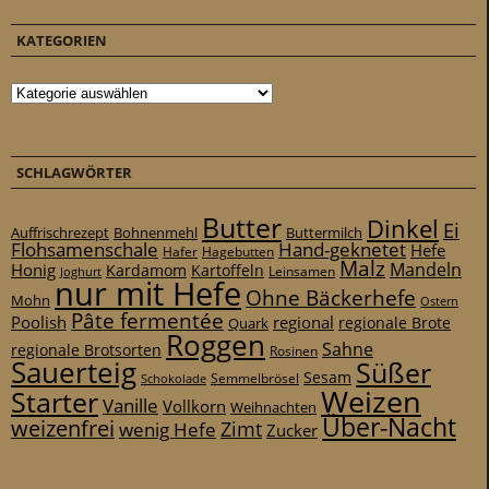
KATEGORIEN
Kategorien
SCHLAGWÖRTER
Butter
Dinkel
Ei
Auffrischrezept
Bohnenmehl
Buttermilch
Flohsamenschale
Hand-geknetet
Hefe
Hafer
Hagebutten
Malz
Mandeln
Honig
Kardamom
Kartoffeln
Leinsamen
Joghurt
nur mit Hefe
Ohne Bäckerhefe
Mohn
Ostern
Pâte fermentée
Poolish
regional
Quark
regionale Brote
Roggen
Sahne
regionale Brotsorten
Rosinen
Sauerteig
Süßer
Sesam
Schokolade
Semmelbrösel
Weizen
Starter
Vanille
Vollkorn
Weihnachten
Über-Nacht
weizenfrei
Zimt
wenig Hefe
Zucker