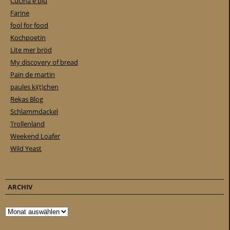
Cucina e piu
Farine
fool for food
Kochpoetin
Lite mer bröd
My discovery of bread
Pain de martin
paules ki(t)chen
Rekas Blog
Schlammdackel
Trollenland
Weekend Loafer
Wild Yeast
ARCHIV
Archiv