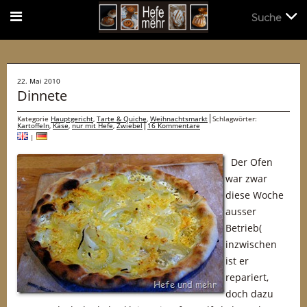
Suche
Suche
22. Mai 2010
Dinnete
Kategorie
Hauptgericht
,
Tarte & Quiche
,
Weihnachtsmarkt
Schlagwörter:
Kartoffeln
,
Käse
,
nur mit Hefe
,
Zwiebel
16 Kommentare
|
Der Ofen
war zwar
diese Woche
ausser
Betrieb(
inzwischen
ist er
repariert,
doch dazu