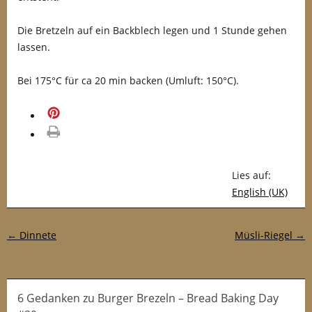
Die Bretzeln auf ein Backblech legen und 1 Stunde gehen
lassen.
Bei 175°C für ca 20 min backen (Umluft: 150°C).
merken
drucken
Lies auf:
English (UK)
Post-Navigation
←
Dinnete
Müsli-Riegel
→
6 Gedanken
zu
Burger Brezeln – Bread Baking Day