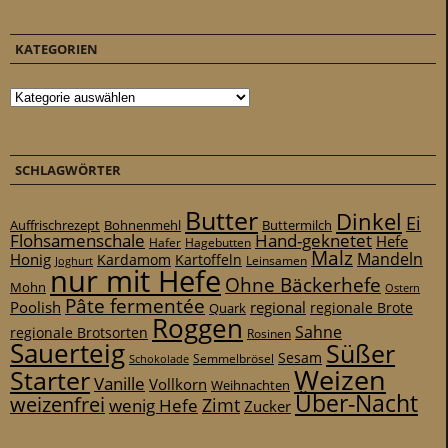
KATEGORIEN
Kategorien
SCHLAGWÖRTER
Butter
Dinkel
Ei
Auffrischrezept
Bohnenmehl
Buttermilch
Flohsamenschale
Hand-geknetet
Hefe
Hafer
Hagebutten
Malz
Mandeln
Honig
Kardamom
Kartoffeln
Leinsamen
Joghurt
nur mit Hefe
Ohne Bäckerhefe
Mohn
Ostern
Pâte fermentée
Poolish
regional
Quark
regionale Brote
Roggen
Sahne
regionale Brotsorten
Rosinen
Sauerteig
Süßer
Sesam
Schokolade
Semmelbrösel
Weizen
Starter
Vanille
Vollkorn
Weihnachten
Über-Nacht
weizenfrei
Zimt
wenig Hefe
Zucker