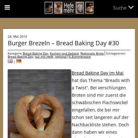
Suche
Suche
24. Mai 2010
Burger Brezeln – Bread Baking Day #30
Kategorie
Bread Baking Day
,
Kuchen und Gebäck
,
Regionale Brote
Schlagwörter:
Bread Baking Day
,
nur mit Hefe
,
regional
6 Kommentare
|
Bread Baking Day im Mai
hat das Thema “Breads with
a Twist”. Bei verschlungen
Broten sind mir zuerst die
schwäbischen Flachswickel
eingefallen, die bei mir
schon seit längeren auf der
Nachbackliste stehen. Doch
dann haben wir eines