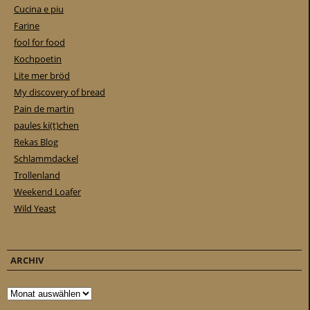
Cucina e piu
Farine
fool for food
Kochpoetin
Lite mer bröd
My discovery of bread
Pain de martin
paules ki(t)chen
Rekas Blog
Schlammdackel
Trollenland
Weekend Loafer
Wild Yeast
ARCHIV
Archiv