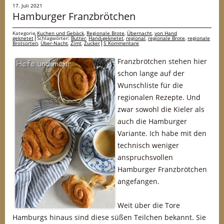
17. Juli 2021
Hamburger Franzbrötchen
Kategorie
Kuchen und Gebäck
,
Regionale Brote
,
Übernacht
,
von Hand
geknetet
Schlagwörter:
Butter
,
Hand-geknetet
,
regional
,
regionale Brote
,
regionale
Brotsorten
,
Über-Nacht
,
Zimt
,
Zucker
5 Kommentare
Franzbrötchen stehen hier
schon lange auf der
Wunschliste für die
regionalen Rezepte. Und
zwar sowohl die Kieler als
auch die Hamburger
Variante. Ich habe mit den
technisch weniger
anspruchsvollen
Hamburger Franzbrötchen
angefangen.
Weit über die Tore
Hamburgs hinaus sind diese süßen Teilchen bekannt. Sie