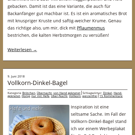
gebacken. Damit ist das eine Variante, die auch für
Backanfänger gut machbar ist. Es ist ein aromatisches Brot
mit knuspriger Kruste und saftig-weicher Krume. Genau
das richtige also, um mir, dick mit
Pflaumenmus
bestrichen, die kalten Herbstmorgen zu versüßen!
Weiterlesen
→
9. Juni 2018
Vollkorn-Dinkel-Bagel
Kategorie
Brötchen
,
Übernacht
,
von Hand geknetet
Schlagwörter:
Dinkel
,
Hand-
geknetet
,
Honig
,
nur mit Hefe
,
Über-Nacht
,
Vollkorn
,
weizenfrei
15 Kommentare
Inspiration ist eine
seltsame Sache. Im Fall der
Vollkorn-Dinkel-Bagel stand
ich vor einem Werbeplakat