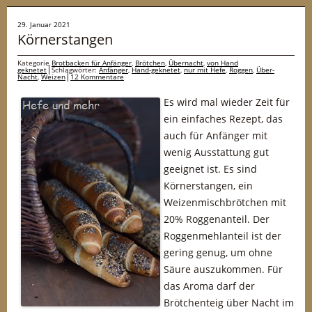
29. Januar 2021
Körnerstangen
Kategorie
Brotbacken für Anfänger
,
Brötchen
,
Übernacht
,
von Hand
geknetet
Schlagwörter:
Anfänger
,
Hand-geknetet
,
nur mit Hefe
,
Roggen
,
Über-
Nacht
,
Weizen
12 Kommentare
Es wird mal wieder Zeit für
ein einfaches Rezept, das
auch für Anfänger mit
wenig Ausstattung gut
geeignet ist. Es sind
Körnerstangen, ein
Weizenmischbrötchen mit
20% Roggenanteil. Der
Roggenmehlanteil ist der
gering genug, um ohne
Säure auszukommen. Für
das Aroma darf der
Brötchenteig über Nacht im