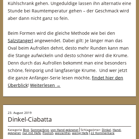
Kühlschrank gehen. Ungeduldige lassen ihn alternativ eine
Stunde bei Raumtemperatur gehen – der Geschmack wird
aber dann nicht ganz so fein.
Beim Formen wird die gleiche Methode wie bei den
Salzstangerl
angewendet. Dabei gilt: Je länger man das
Oval beim Aufrollen dehnt, desto mehr Runden kann man
die Stange aufwickeln und desto schöner wird die Krume.
Denn durch das Aufrollen bekommt man eine besonders
schöne, feinporig und langfaserige Krume. Und wer jetzt
die ganze Anfänger-Serie lesen möchte,
findet hier den
Überblick
!
Weiterlesen
→
23. August 2019
Dinkel-Ciabatta
Kategorie
Brot
,
Sommerbrot
,
von Hand geknetet
Schlagwörter:
Dinkel
,
Hand-
geknetet
,
nur mit Hefe
,
Poolish
,
weizenfrei
,
wenig Hefe
22 Kommentare