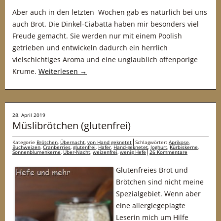
Aber auch in den letzten Wochen gab es natürlich bei uns
auch Brot. Die Dinkel-Ciabatta haben mir besonders viel
Freude gemacht. Sie werden nur mit einem Poolish
getrieben und entwickeln dadurch ein herrlich
vielschichtiges Aroma und eine unglaublich offenporige
Krume.
Weiterlesen
→
28. April 2019
Müslibrötchen (glutenfrei)
Kategorie
Brötchen
,
Übernacht
,
von Hand geknetet
Schlagwörter:
Aprikose
,
Buchweizen
,
Cranberries
,
glutenfrei
,
Hafer
,
Hand-geknetet
,
Joghurt
,
Kürbiskerne
,
Sonnenblumenkerne
,
Über-Nacht
,
weizenfrei
,
wenig Hefe
26 Kommentare
Glutenfreies Brot und
Brötchen sind nicht meine
Spezialgebiet. Wenn aber
eine allergiegeplagte
Leserin mich um Hilfe