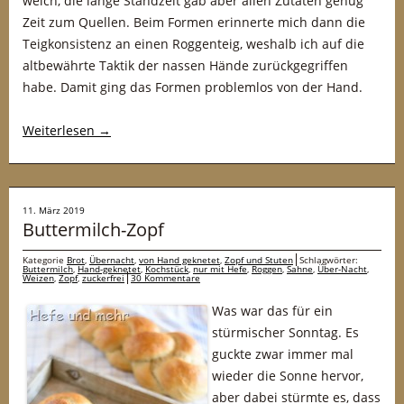
weich, die lange Standzeit gab aber allen Zutaten genug
Zeit zum Quellen. Beim Formen erinnerte mich dann die
Teigkonsistenz an einen Roggenteig, weshalb ich auf die
altbewährte Taktik der nassen Hände zurückgegriffen
habe. Damit ging das Formen problemlos von der Hand.
Weiterlesen
→
11. März 2019
Buttermilch-Zopf
Kategorie
Brot
,
Übernacht
,
von Hand geknetet
,
Zopf und Stuten
Schlagwörter:
Buttermilch
,
Hand-geknetet
,
Kochstück
,
nur mit Hefe
,
Roggen
,
Sahne
,
Über-Nacht
,
Weizen
,
Zopf
,
zuckerfrei
30 Kommentare
Was war das für ein
stürmischer Sonntag. Es
guckte zwar immer mal
wieder die Sonne hervor,
aber dabei stürmte es, dass