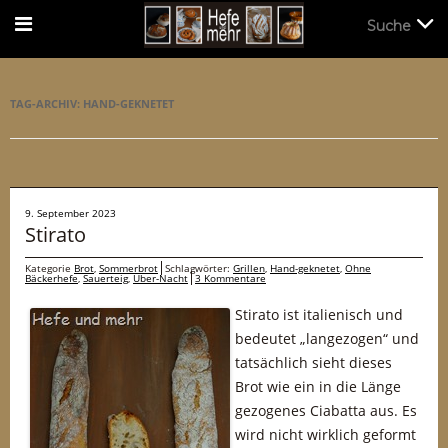
Suche
Suche
TAG-ARCHIV:
HAND-GEKNETET
9. September 2023
Stirato
Kategorie
Brot
,
Sommerbrot
Schlagwörter:
Grillen
,
Hand-geknetet
,
Ohne
Bäckerhefe
,
Sauerteig
,
Über-Nacht
3 Kommentare
Stirato ist italienisch und
bedeutet „langezogen“ und
tatsächlich sieht dieses
Brot wie ein in die Länge
gezogenes Ciabatta aus. Es
wird nicht wirklich geformt