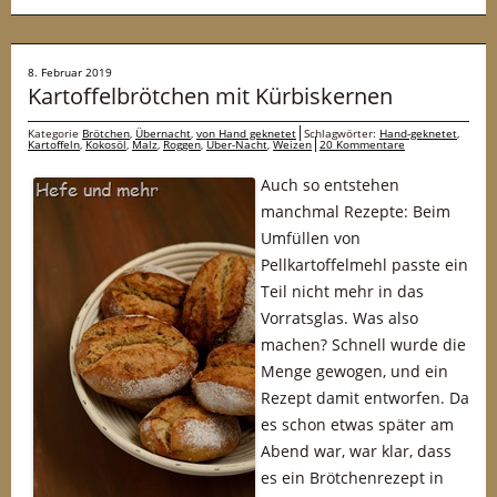
8. Februar 2019
Kartoffelbrötchen mit Kürbiskernen
Kategorie
Brötchen
,
Übernacht
,
von Hand geknetet
Schlagwörter:
Hand-geknetet
,
Kartoffeln
,
Kokosöl
,
Malz
,
Roggen
,
Über-Nacht
,
Weizen
20 Kommentare
Auch so entstehen
manchmal Rezepte: Beim
Umfüllen von
Pellkartoffelmehl passte ein
Teil nicht mehr in das
Vorratsglas. Was also
machen? Schnell wurde die
Menge gewogen, und ein
Rezept damit entworfen. Da
es schon etwas später am
Abend war, war klar, dass
es ein Brötchenrezept in