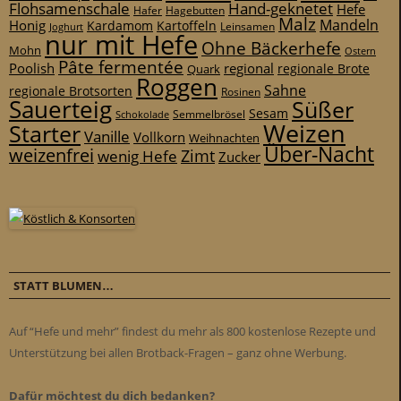
Flohsamenschale
Hand-geknetet
Hefe
Hafer
Hagebutten
Malz
Mandeln
Honig
Kardamom
Kartoffeln
Leinsamen
Joghurt
nur mit Hefe
Ohne Bäckerhefe
Mohn
Ostern
Pâte fermentée
Poolish
regional
Quark
regionale Brote
Roggen
Sahne
regionale Brotsorten
Rosinen
Sauerteig
Süßer
Sesam
Schokolade
Semmelbrösel
Weizen
Starter
Vanille
Vollkorn
Weihnachten
Über-Nacht
weizenfrei
Zimt
wenig Hefe
Zucker
STATT BLUMEN…
Auf “Hefe und mehr” findest du mehr als 800 kostenlose Rezepte und
Unterstützung bei allen Brotback-Fragen – ganz ohne Werbung.
Dafür möchtest du dich bedanken?