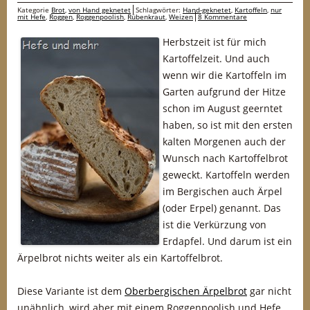
Kategorie
Brot
,
von Hand geknetet
Schlagwörter:
Hand-geknetet
,
Kartoffeln
,
nur
mit Hefe
,
Roggen
,
Roggenpoolish
,
Rübenkraut
,
Weizen
8 Kommentare
Herbstzeit ist für mich
Kartoffelzeit. Und auch
wenn wir die Kartoffeln im
Garten aufgrund der Hitze
schon im August geerntet
haben, so ist mit den ersten
kalten Morgenen auch der
Wunsch nach Kartoffelbrot
geweckt. Kartoffeln werden
im Bergischen auch Ärpel
(oder Erpel) genannt. Das
ist die Verkürzung von
Erdapfel. Und darum ist ein
Ärpelbrot nichts weiter als ein Kartoffelbrot.
Diese Variante ist dem
Oberbergischen Ärpelbrot
gar nicht
unähnlich, wird aber mit einem Roggenpoolish und Hefe