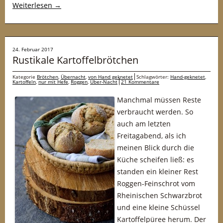
Weiterlesen
→
24. Februar 2017
Rustikale Kartoffelbrötchen
Kategorie
Brötchen
,
Übernacht
,
von Hand geknetet
Schlagwörter:
Hand-geknetet
,
Kartoffeln
,
nur mit Hefe
,
Roggen
,
Über-Nacht
21 Kommentare
Manchmal müssen Reste
verbraucht werden. So
auch am letzten
Freitagabend, als ich
meinen Blick durch die
Küche scheifen ließ: es
standen ein kleiner Rest
Roggen-Feinschrot vom
Rheinischen Schwarzbrot
und eine kleine Schüssel
Kartoffelpüree herum. Der