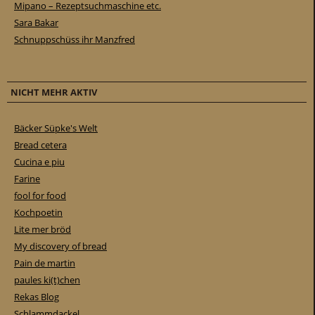
Mipano – Rezeptsuchmaschine etc.
Sara Bakar
Schnuppschüss ihr Manzfred
NICHT MEHR AKTIV
Bäcker Süpke's Welt
Bread cetera
Cucina e piu
Farine
fool for food
Kochpoetin
Lite mer bröd
My discovery of bread
Pain de martin
paules ki(t)chen
Rekas Blog
Schlammdackel