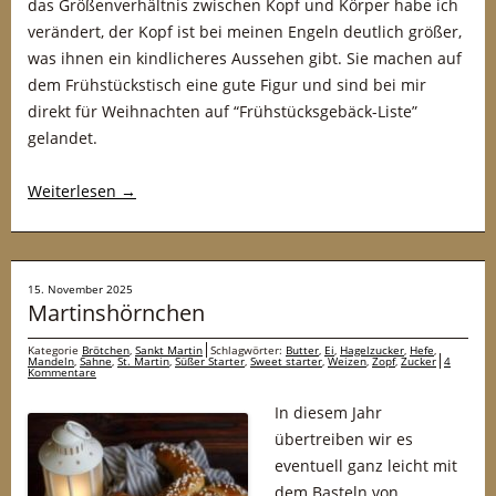
das Größenverhältnis zwischen Kopf und Körper habe ich
verändert, der Kopf ist bei meinen Engeln deutlich größer,
was ihnen ein kindlicheres Aussehen gibt. Sie machen auf
dem Frühstückstisch eine gute Figur und sind bei mir
direkt für Weihnachten auf “Frühstücksgebäck-Liste”
gelandet.
Weiterlesen
→
15. November 2025
Martinshörnchen
Kategorie
Brötchen
,
Sankt Martin
Schlagwörter:
Butter
,
Ei
,
Hagelzucker
,
Hefe
,
Mandeln
,
Sahne
,
St. Martin
,
Süßer Starter
,
Sweet starter
,
Weizen
,
Zopf
,
Zucker
4
Kommentare
In diesem Jahr
übertreiben wir es
eventuell ganz leicht mit
dem Basteln von