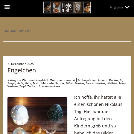
Suche
Suche
TAG-ARCHIV:
ZOPF
7. Dezember 2025
Engelchen
Kategorie
Weihnachtsgebäck
,
Weihnachtsmarkt
Schlagwörter:
Advent
,
Butter
,
Ei
,
Engel
,
Hefe
,
Herz
,
Malz
,
Mandeln
,
Sahne
,
Süßer Starter
,
Sweet starter
,
Weihnachten
,
Weizen
,
Zopf
,
Zucker
2 Kommentare
Ich hoffe, ihr hattet alle
einen schönen Nikolaus-
Tag. Hier war die
Aufregung bei den
Kindern groß und so
habe ich das Bilder