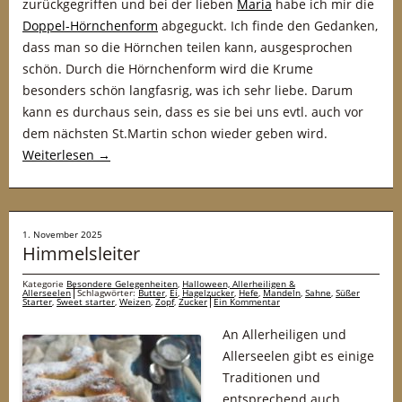
zurückgegriffen und bei der lieben
Maria
habe ich mir die
Doppel-Hörnchenform
abgeguckt. Ich finde den Gedanken,
dass man so die Hörnchen teilen kann, ausgesprochen
schön. Durch die Hörnchenform wird die Krume
besonders schön langfasrig, was ich sehr liebe. Darum
kann es durchaus sein, dass es sie bei uns evtl. auch vor
dem nächsten St.Martin schon wieder geben wird.
Weiterlesen
→
1. November 2025
Himmelsleiter
Kategorie
Besondere Gelegenheiten
,
Halloween, Allerheiligen &
Allerseelen
Schlagwörter:
Butter
,
Ei
,
Hagelzucker
,
Hefe
,
Mandeln
,
Sahne
,
Süßer
Starter
,
Sweet starter
,
Weizen
,
Zopf
,
Zucker
Ein Kommentar
An Allerheiligen und
Allerseelen gibt es einige
Traditionen und
entsprechend auch