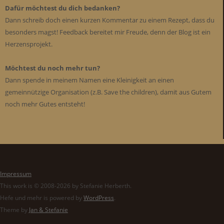
Dafür möchtest du dich bedanken?
Dann schreib doch einen kurzen Kommentar zu einem Rezept, dass du
besonders magst! Feedback bereitet mir Freude, denn der Blog ist ein
Herzensprojekt.
Möchtest du noch mehr tun?
Dann spende in meinem Namen eine Kleinigkeit an einen
gemeinnützige Organisation (z.B. Save the children), damit aus Gutem
noch mehr Gutes entsteht!
Impressum
This work is © 2008-2026 by Stefanie Herberth.
Hefe und mehr is powered by
WordPress
.
Theme by
Jan & Stefanie