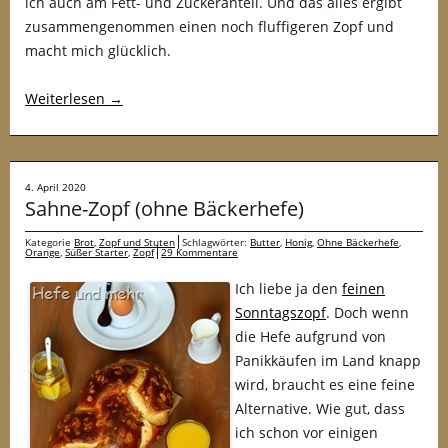
ich auch am Fett- und Zuckeranteil. Und das alles ergibt
zusammengenommen einen noch fluffigeren Zopf und
macht mich glücklich.
Weiterlesen
→
4. April 2020
Sahne-Zopf (ohne Bäckerhefe)
Kategorie
Brot
,
Zopf und Stuten
Schlagwörter:
Butter
,
Honig
,
Ohne Bäckerhefe
,
Orange
,
Süßer Starter
,
Zopf
29 Kommentare
Ich liebe ja den
feinen
Sonntagszopf
. Doch wenn
die Hefe aufgrund von
Panikkäufen im Land knapp
wird, braucht es eine feine
Alternative. Wie gut, dass
ich schon vor einigen