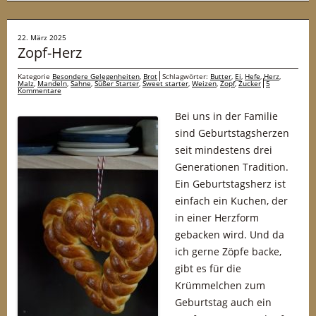
22. März 2025
Zopf-Herz
Kategorie
Besondere Gelegenheiten
,
Brot
Schlagwörter:
Butter
,
Ei
,
Hefe
,
Herz
,
Malz
,
Mandeln
,
Sahne
,
Süßer Starter
,
Sweet starter
,
Weizen
,
Zopf
,
Zucker
5
Kommentare
Bei uns in der Familie
sind Geburtstagsherzen
seit mindestens drei
Generationen Tradition.
Ein Geburtstagsherz ist
einfach ein Kuchen, der
in einer Herzform
gebacken wird. Und da
ich gerne Zöpfe backe,
gibt es für die
Krümmelchen zum
Geburtstag auch ein