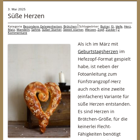
3. Mai 2025
Süße Herzen
Kategorie
Besondere Gelegenheiten
,
Brötchen
Schlagwörter:
Butter
,
Ei
,
Hefe
,
Herz
,
Malz
,
Mandeln
,
Sahne
,
Süßer Starter
,
Sweet starter
,
Weizen
,
Zopf
,
Zucker
2
Kommentare
Als ich im März mit
Geburtstagsherzen
im
Hefezopf-Format gespielt
habe, ist neben der
Fotoanleitung zum
Fünfstrangzopf-Herz
auch noch eine zweite
(einfachere) Variante für
süße Herzen entstanden.
Es sind Herzen in
Brötchen-Größe, für die
keinerlei Flecht-
Fähigkeiten benötigt