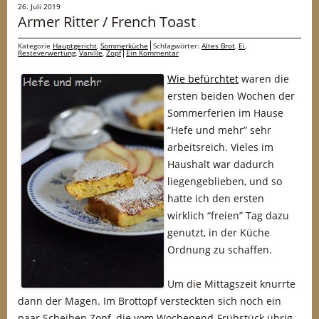
26. Juli 2019
Armer Ritter / French Toast
Kategorie
Hauptgericht
,
Sommerküche
Schlagwörter:
Altes Brot
,
Ei
,
Resteverwertung
,
Vanille
,
Zopf
Ein Kommentar
Wie befürchtet
waren die
ersten beiden Wochen der
Sommerferien im Hause
“Hefe und mehr” sehr
arbeitsreich. Vieles im
Haushalt war dadurch
liegengeblieben, und so
hatte ich den ersten
wirklich “freien” Tag dazu
genutzt, in der Küche
Ordnung zu schaffen.
Um die Mittagszeit knurrte
dann der Magen. Im Brottopf versteckten sich noch ein
paar Scheiben Zopf, die vom Wochenend-Frühstück übrig