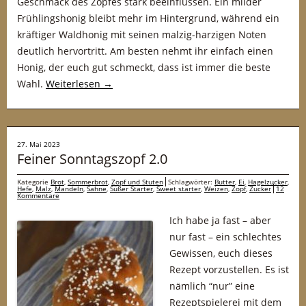
Geschmack des Zopfes stark beeinflussen. Ein milder
Frühlingshonig bleibt mehr im Hintergrund, während ein
kräftiger Waldhonig mit seinen malzig-harzigen Noten
deutlich hervortritt. Am besten nehmt ihr einfach einen
Honig, der euch gut schmeckt, dass ist immer die beste
Wahl.
Weiterlesen
→
27. Mai 2023
Feiner Sonntagszopf 2.0
Kategorie
Brot
,
Sommerbrot
,
Zopf und Stuten
Schlagwörter:
Butter
,
Ei
,
Hagelzucker
,
Hefe
,
Malz
,
Mandeln
,
Sahne
,
Süßer Starter
,
Sweet starter
,
Weizen
,
Zopf
,
Zucker
12
Kommentare
Ich habe ja fast – aber
nur fast – ein schlechtes
Gewissen, euch dieses
Rezept vorzustellen. Es ist
nämlich “nur” eine
Rezeptspielerei mit dem