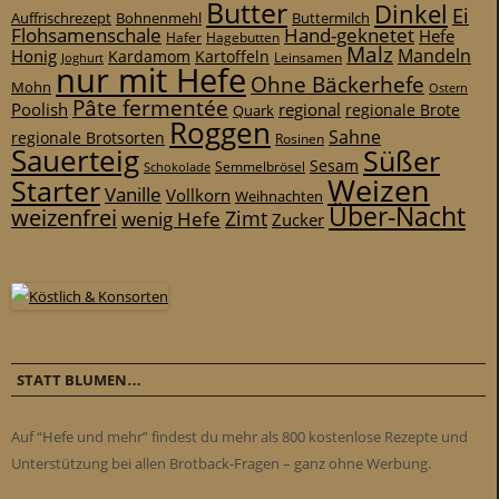
Butter
Dinkel
Ei
Auffrischrezept
Bohnenmehl
Buttermilch
Flohsamenschale
Hand-geknetet
Hefe
Hafer
Hagebutten
Malz
Mandeln
Honig
Kardamom
Kartoffeln
Leinsamen
Joghurt
nur mit Hefe
Ohne Bäckerhefe
Mohn
Ostern
Pâte fermentée
Poolish
regional
Quark
regionale Brote
Roggen
Sahne
regionale Brotsorten
Rosinen
Sauerteig
Süßer
Sesam
Schokolade
Semmelbrösel
Weizen
Starter
Vanille
Vollkorn
Weihnachten
Über-Nacht
weizenfrei
Zimt
wenig Hefe
Zucker
STATT BLUMEN…
Auf “Hefe und mehr” findest du mehr als 800 kostenlose Rezepte und
Unterstützung bei allen Brotback-Fragen – ganz ohne Werbung.