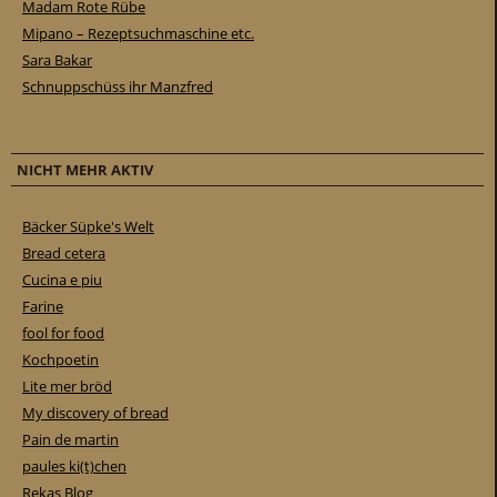
Madam Rote Rübe
Mipano – Rezeptsuchmaschine etc.
Sara Bakar
Schnuppschüss ihr Manzfred
NICHT MEHR AKTIV
Bäcker Süpke's Welt
Bread cetera
Cucina e piu
Farine
fool for food
Kochpoetin
Lite mer bröd
My discovery of bread
Pain de martin
paules ki(t)chen
Rekas Blog