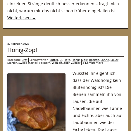
einzelnen Stränge deutlich besser erkennen – fragt mich
nicht, warum mir das nicht schon früher eingefallen ist.
Weiterlesen
→
8. Februar 2025
Honig-Zopf
Kategorie
Brot
Schlagwörter:
Butter
,
Ei
,
Hefe
,
Honig
,
Malz
,
Roggen
,
Sahne
,
Süßer
Starter
,
Sweet starter
,
Vollkorn
,
Weizen
,
Zopf
,
Zucker
8 Kommentare
Wusstet ihr eigentlich,
dass der Waldhonig kein
Blütenhonig ist? Die
Bienen sammeln ihn von
Läusen, die auf
Nadelbäumen wie Tanne
und Fichte, aber auch auf
Laubbäumen wie der
Eiche leben. Die Läuse