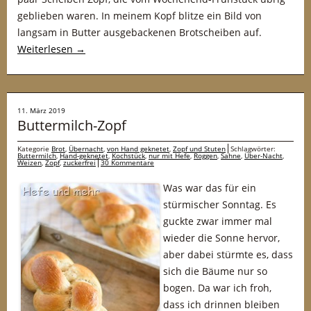
geblieben waren. In meinem Kopf blitze ein Bild von
langsam in Butter ausgebackenen Brotscheiben auf.
Weiterlesen
→
11. März 2019
Buttermilch-Zopf
Kategorie
Brot
,
Übernacht
,
von Hand geknetet
,
Zopf und Stuten
Schlagwörter:
Buttermilch
,
Hand-geknetet
,
Kochstück
,
nur mit Hefe
,
Roggen
,
Sahne
,
Über-Nacht
,
Weizen
,
Zopf
,
zuckerfrei
30 Kommentare
Was war das für ein
stürmischer Sonntag. Es
guckte zwar immer mal
wieder die Sonne hervor,
aber dabei stürmte es, dass
sich die Bäume nur so
bogen. Da war ich froh,
dass ich drinnen bleiben