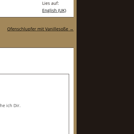
Lies auf:
English (UK)
Ofenschlupfer mit Vanillesoße
→
e ich Dir.