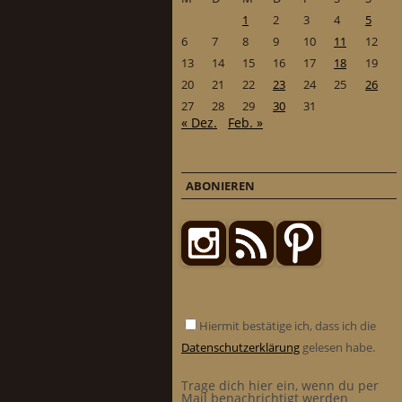
1
2
3
4
5
6
7
8
9
10
11
12
13
14
15
16
17
18
19
20
21
22
23
24
25
26
27
28
29
30
31
« Dez.
Feb. »
ABONIEREN
Hiermit bestätige ich, dass ich die
Datenschutzerklärung
gelesen habe.
Trage dich hier ein, wenn du per
Mail benachrichtigt werden