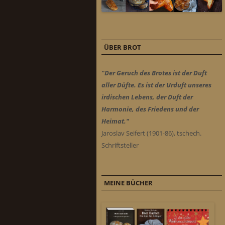
ÜBER BROT
"Der Geruch des Brotes ist der Duft
aller Düfte. Es ist der Urduft unseres
irdischen Lebens, der Duft der
Harmonie, des Friedens und der
Heimat."
Jaroslav Seifert (1901-86), tschech.
Schriftsteller
MEINE BÜCHER