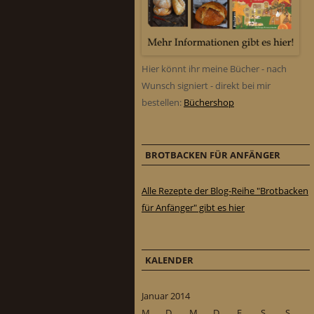
Hier könnt ihr meine Bücher - nach
Wunsch signiert - direkt bei mir
bestellen:
Büchershop
BROTBACKEN FÜR ANFÄNGER
Alle Rezepte der Blog-Reihe "Brotbacken
für Anfänger" gibt es hier
KALENDER
Januar 2014
M
D
M
D
F
S
S