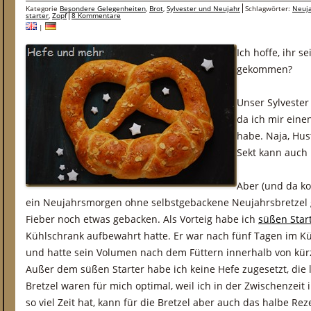
Kategorie
Besondere Gelegenheiten
,
Brot
,
Sylvester und Neujahr
Schlagwörter:
Neuj
starter
,
Zopf
8 Kommentare
|
Ich hoffe, ihr se
gekommen?
Unser Sylvester
da ich mir eine
habe. Naja, Hus
Sekt kann auch 
Aber (und da k
ein Neujahrsmorgen ohne selbstgebackene Neujahrsbretzel ge
Fieber noch etwas gebacken. Als Vorteig habe ich
süßen Star
Kühlschrank aufbewahrt hatte. Er war nach fünf Tagen im K
und hatte sein Volumen nach dem Füttern innerhalb von kürz
Außer dem süßen Starter habe ich keine Hefe zugesetzt, die
Bretzel waren für mich optimal, weil ich in der Zwischenzeit
so viel Zeit hat, kann für die Bretzel aber auch das halbe Re