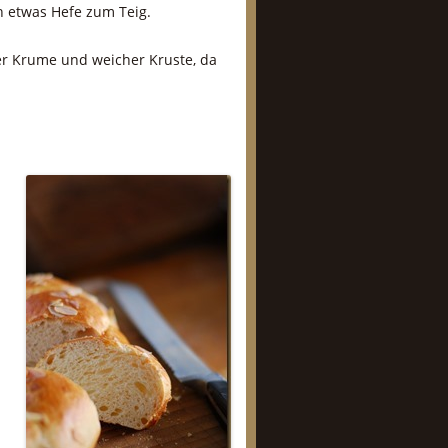
h etwas Hefe zum Teig.
iger Krume und weicher Kruste, da