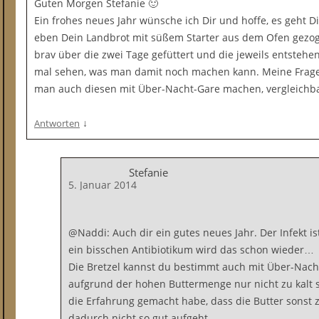
Guten Morgen Stefanie 🙂
Ein frohes neues Jahr wünsche ich Dir und hoffe, es geht D
eben Dein Landbrot mit süßem Starter aus dem Ofen gezog
brav über die zwei Tage gefüttert und die jeweils entste
mal sehen, was man damit noch machen kann. Meine Frage
man auch diesen mit Über-Nacht-Gare machen, vergleichba
↓
Antworten
Stefanie
5. Januar 2014
@Naddi: Auch dir ein gutes neues Jahr. Der Infekt ist
ein bisschen Antibiotikum wird das schon wieder…
Die Bretzel kannst du bestimmt auch mit Über-Nach
aufgrund der hohen Buttermenge nur nicht zu kalt st
die Erfahrung gemacht habe, dass die Butter sonst 
dadurch nicht so gut aufgeht.