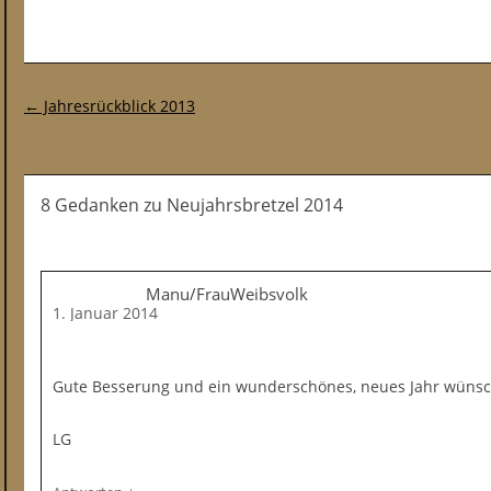
Post-Navigation
←
Jahresrückblick 2013
8 Gedanken
zu
Neujahrsbretzel 2014
Manu/FrauWeibsvolk
1. Januar 2014
Gute Besserung und ein wunderschönes, neues Jahr wünsch
LG