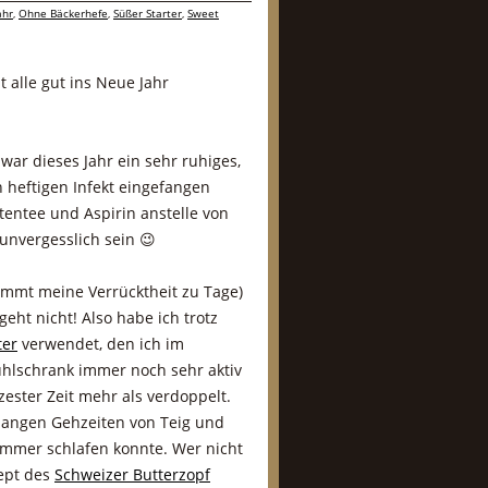
ahr
,
Ohne Bäckerhefe
,
Süßer Starter
,
Sweet
it alle gut ins Neue Jahr
 war dieses Jahr ein sehr ruhiges,
n heftigen Infekt eingefangen
tentee und Aspirin anstelle von
unvergesslich sein 😉
ommt meine Verrücktheit zu Tage)
ht nicht! Also habe ich trotz
ter
verwendet, den ich im
ühlschrank immer noch sehr aktiv
ester Zeit mehr als verdoppelt.
 langen Gehzeiten von Teig und
 immer schlafen konnte. Wer nicht
zept des
Schweizer Butterzopf