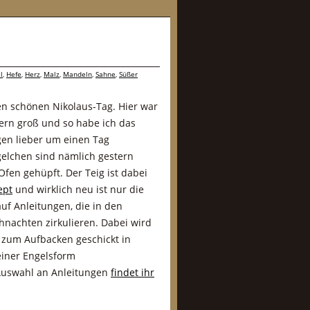
l
,
Hefe
,
Herz
,
Malz
,
Mandeln
,
Sahne
,
Süßer
inen schönen Nikolaus-Tag. Hier war
ern groß und so habe ich das
gen lieber um einen Tag
gelchen sind nämlich gestern
fen gehüpft. Der Teig ist dabei
ept
und wirklich neu ist nur die
auf Anleitungen, die in den
hnachten zirkulieren. Dabei wird
 zum Aufbacken geschickt in
einer Engelsform
Auswahl an Anleitungen
findet ihr