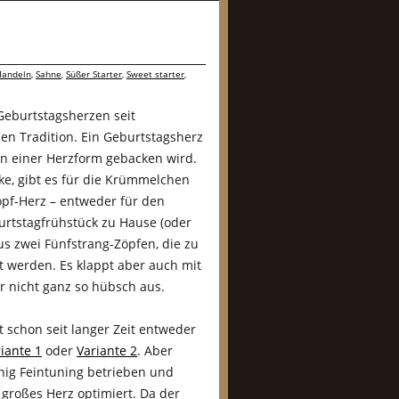
andeln
,
Sahne
,
Süßer Starter
,
Sweet starter
,
 Geburtstagsherzen seit
en Tradition. Ein Geburtstagsherz
 in einer Herzform gebacken wird.
ke, gibt es für die Krümmelchen
pf-Herz – entweder für den
urtstagfrühstück zu Hause (oder
us zwei Fünfstrang-Zöpfen, die zu
 werden. Es klappt aber auch mit
r nicht ganz so hübsch aus.
 schon seit langer Zeit entweder
iante 1
oder
Variante 2
. Aber
nig Feintuning betrieben und
 großes Herz optimiert. Da der