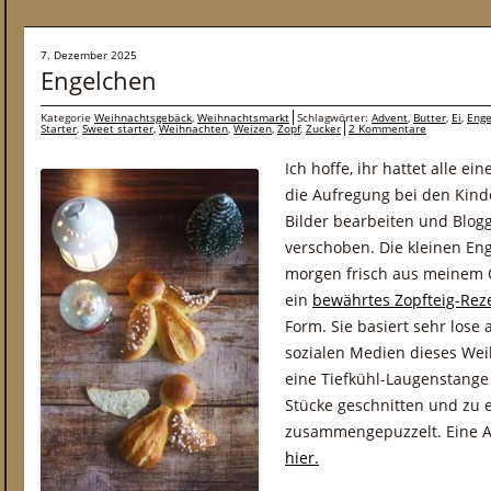
7. Dezember 2025
Engelchen
Kategorie
Weihnachtsgebäck
,
Weihnachtsmarkt
Schlagwörter:
Advent
,
Butter
,
Ei
,
Enge
Starter
,
Sweet starter
,
Weihnachten
,
Weizen
,
Zopf
,
Zucker
2 Kommentare
Ich hoffe, ihr hattet alle e
die Aufregung bei den Kind
Bilder bearbeiten und Blog
verschoben. Die kleinen En
morgen frisch aus meinem O
ein
bewährtes Zopfteig-Rez
Form. Sie basiert sehr lose 
sozialen Medien dieses Wei
eine Tiefkühl-Laugenstange
Stücke geschnitten und zu 
zusammengepuzzelt. Eine 
hier.