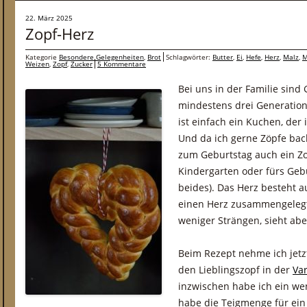
22. März 2025
Zopf-Herz
Kategorie
Besondere Gelegenheiten
,
Brot
Schlagwörter:
Butter
,
Ei
,
Hefe
,
Herz
,
Malz
,
M
Weizen
,
Zopf
,
Zucker
5 Kommentare
Bei uns in der Familie sind
mindestens drei Generation
ist einfach ein Kuchen, der
Und da ich gerne Zöpfe bac
zum Geburtstag auch ein Zo
Kindergarten oder fürs Geb
beides). Das Herz besteht a
einen Herz zusammengelegt
weniger Strängen, sieht abe
Beim Rezept nehme ich jetzt
den Lieblingszopf in der
Var
inzwischen habe ich ein we
habe die Teigmenge für ein