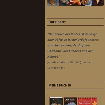
ÜBER BROT
"Der Geruch des Brotes ist der Duft
aller Düfte. Es ist der Urduft unseres
irdischen Lebens, der Duft der
Harmonie, des Friedens und der
Heimat."
Jaroslav Seifert (1901-86), tschech.
Schriftsteller
MEINE BÜCHER