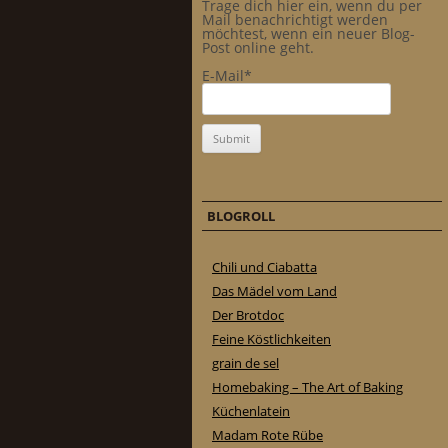
Trage dich hier ein, wenn du per
Mail benachrichtigt werden
möchtest, wenn ein neuer Blog-
Post online geht.
E-Mail*
BLOGROLL
Chili und Ciabatta
Das Mädel vom Land
Der Brotdoc
Feine Köstlichkeiten
grain de sel
Homebaking – The Art of Baking
Küchenlatein
Madam Rote Rübe