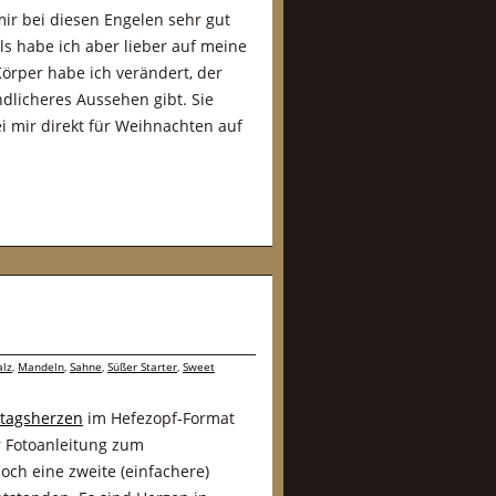
mir bei diesen Engelen sehr gut
s habe ich aber lieber auf meine
örper habe ich verändert, der
ndlicheres Aussehen gibt. Sie
i mir direkt für Weihnachten auf
lz
,
Mandeln
,
Sahne
,
Süßer Starter
,
Sweet
tagsherzen
im Hefezopf-Format
r Fotoanleitung zum
och eine zweite (einfachere)