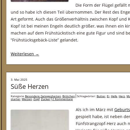
Die Form der Flügel gefällt 
und so habe ich diesen Teil übernommen. Der Rest des Engel
Art geformt. Auch das Größenverhältnis zwischen Kopf und K
Kopf ist bei meinen Engeln deutlich größer, was ihnen ein ki
machen auf dem Frühstückstisch eine gute Figur und sind be
“Frühstücksgebäck-Liste” gelandet.
Weiterlesen
→
3. Mai 2025
Süße Herzen
Kategorie
Besondere Gelegenheiten
,
Brötchen
Schlagwörter:
Butter
,
Ei
,
Hefe
,
Herz
,
Ma
starter
,
Weizen
,
Zopf
,
Zucker
2 Kommentare
Als ich im März mit
Geburts
gespielt habe, ist neben de
Fünfstrangzopf-Herz auch n