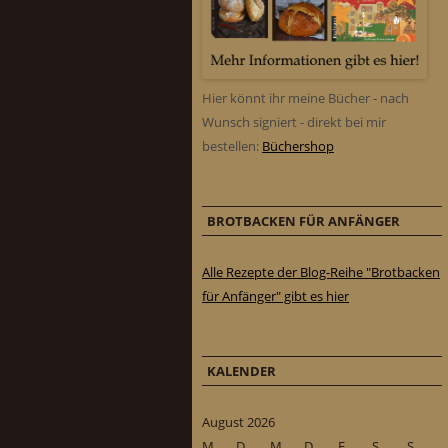
Hier könnt ihr meine Bücher - nach
Wunsch signiert - direkt bei mir
bestellen:
Büchershop
BROTBACKEN FÜR ANFÄNGER
Alle Rezepte der Blog-Reihe "Brotbacken
für Anfänger" gibt es hier
KALENDER
August 2026
M
D
M
D
F
S
S