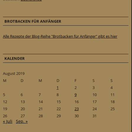
BROTBACKEN FÜR ANFÄNGER
Alle Rezepte der Blog-Reihe "Brotbacken für Anfänger" gibt es hier
KALENDER
August 2019
M
D
M
D
F
S
S
1
2
3
4
5
6
7
8
9
10
11
12
13
14
15
16
17
18
19
20
21
22
23
24
25
26
27
28
29
30
31
« Juli
Sep. »