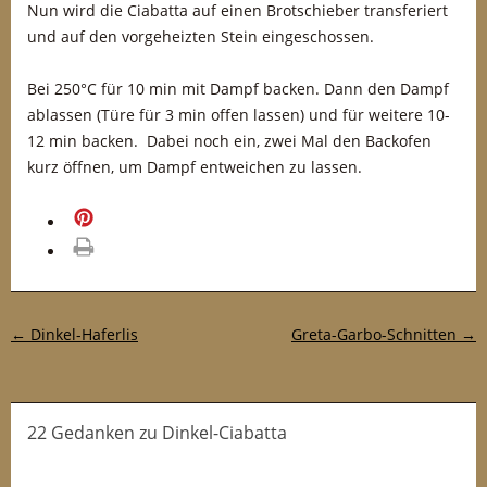
Nun wird die Ciabatta auf einen Brotschieber transferiert
und auf den vorgeheizten Stein eingeschossen.
Bei 250°C für 10 min mit Dampf backen. Dann den Dampf
ablassen (Türe für 3 min offen lassen) und für weitere 10-
12 min backen. Dabei noch ein, zwei Mal den Backofen
kurz öffnen, um Dampf entweichen zu lassen.
merken
drucken
Post-Navigation
←
Dinkel-Haferlis
Greta-Garbo-Schnitten
→
22 Gedanken
zu
Dinkel-Ciabatta