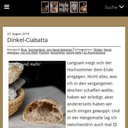
Suche
Suche
23. August 2019
Dinkel-Ciabatta
Kategorie
Brot
,
Sommerbrot
,
von Hand geknetet
Schlagwörter:
Dinkel
,
Hand-
geknetet
,
nur mit Hefe
,
Poolish
,
weizenfrei
,
wenig Hefe
22 Kommentare
Langsam neigt sich der
Hochsommer dem Ende
entgegen. Nicht alles, was
ich in den vergangenen
Wochen schaffen wollte,
haben wir erledigt, aber
andererseits haben wir
auch einiges gewuppt. Und
in der Hängematte lag ich
zwischendrin auch mal 😉