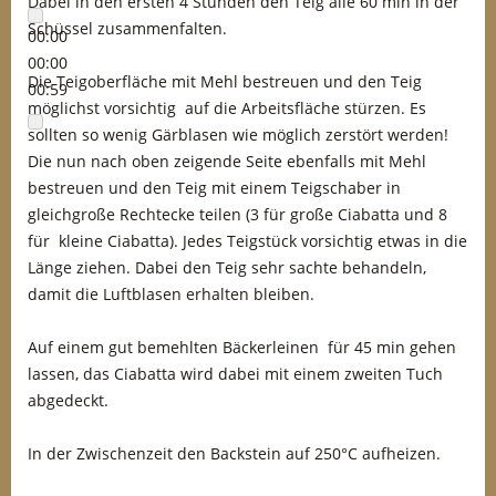
Dabei in den ersten 4 Stunden den Teig alle 60 min in der
Schüssel zusammenfalten.
00:00
00:00
Die Teigoberfläche mit Mehl bestreuen und den Teig
00:59
möglichst vorsichtig auf die Arbeitsfläche stürzen. Es
sollten so wenig Gärblasen wie möglich zerstört werden!
Die nun nach oben zeigende Seite ebenfalls mit Mehl
bestreuen und den Teig mit einem Teigschaber in
gleichgroße Rechtecke teilen (3 für große Ciabatta und 8
für kleine Ciabatta). Jedes Teigstück vorsichtig etwas in die
Länge ziehen. Dabei den Teig sehr sachte behandeln,
damit die Luftblasen erhalten bleiben.
Auf einem gut bemehlten Bäckerleinen für 45 min gehen
lassen, das Ciabatta wird dabei mit einem zweiten Tuch
abgedeckt.
In der Zwischenzeit den Backstein auf 250°C aufheizen.