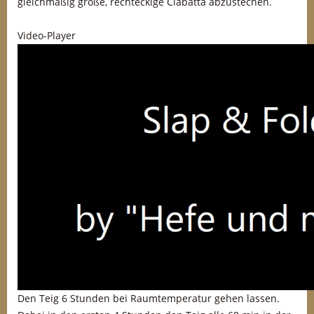
gleichmäßig große, rechteckige Ciabatta abzustechen.
Video-Player
Den Teig 6 Stunden bei Raumtemperatur gehen lassen.