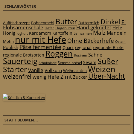
SCHLAGWÖRTER
Butter
Dinkel
Ei
Auffrischrezept
Bohnenmehl
Buttermilch
Flohsamenschale
Hand-geknetet
Hefe
Hafer
Hagebutten
Malz
Mandeln
Honig
Kardamom
Kartoffeln
Leinsamen
Joghurt
nur mit Hefe
Ohne Bäckerhefe
Mohn
Ostern
Pâte fermentée
Poolish
regional
Quark
regionale Brote
Roggen
Sahne
regionale Brotsorten
Rosinen
Sauerteig
Süßer
Sesam
Schokolade
Semmelbrösel
Weizen
Starter
Vanille
Vollkorn
Weihnachten
Über-Nacht
weizenfrei
Zimt
wenig Hefe
Zucker
STATT BLUMEN…