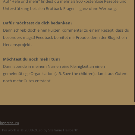
Auf “Hefe und mehr” findest du mehr als 800 kostenlose Rezepte und
Unterstützung bei allen Brotback-Fragen – ganz ohne Werbung.
Dafür möchtest du dich bedanken?
Dann schreib doch einen kurzen Kommentar zu einem Rezept, dass du
besonders magst! Feedback bereitet mir Freude, denn der Blog ist ein
Herzensprojekt.
Möchtest du noch mehr tun?
Dann spende in meinem Namen eine Kleinigkeit an einen
gemeinnützige Organisation (z.B. Save the children), damit aus Gutem
noch mehr Gutes entsteht!
Impressum
This work is © 2008-2026 by Stefanie Herberth.