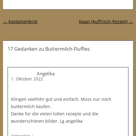
Post-Navigation
←
Kastanienbrot
Naan (Auffrisch-Rezept)
→
17 Gedanken
zu
Buttermilch-Fluffies
Angelika
1. Oktober 2022
Klingen seehhhr gut und einfach. Muss nur noch
buttermilch kaufen.
Danke für die vielen tollen rezepte und die
wunderschönen bilder. Lg angelika
↓
Antworten