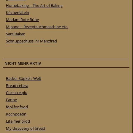
Homebaking – The Art of Baking
Küchenlatein
Madam Rote Rübe
Mipano – Rezeptsuchmaschine etc.
Sara Bakar
Schnuppschüss ihr Manzfred
NICHT MEHR AKTIV
Bäcker Süpke's Welt
Bread cetera
Cucina e piu
Farine
fool for food
Kochpoetin
Lite mer bröd
My discovery of bread