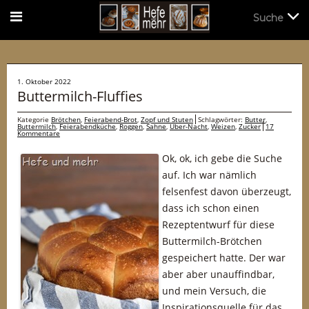
Suche
Suche
1. Oktober 2022
Buttermilch-Fluffies
Kategorie
Brötchen
,
Feierabend-Brot
,
Zopf und Stuten
Schlagwörter:
Butter
,
Buttermilch
,
Feierabendküche
,
Roggen
,
Sahne
,
Über-Nacht
,
Weizen
,
Zucker
17
Kommentare
Ok, ok, ich gebe die Suche
auf. Ich war nämlich
felsenfest davon überzeugt,
dass ich schon einen
Rezeptentwurf für diese
Buttermilch-Brötchen
gespeichert hatte. Der war
aber aber unauffindbar,
und mein Versuch, die
Inspirationsquelle für das