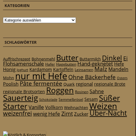
KATEGORIEN
Kategorien
SCHLAGWÖRTER
Butter
Dinkel
Ei
Auffrischrezept
Bohnenmehl
Buttermilch
Flohsamenschale
Hand-geknetet
Hefe
Hafer
Hagebutten
Malz
Mandeln
Honig
Kardamom
Kartoffeln
Leinsamen
Joghurt
nur mit Hefe
Ohne Bäckerhefe
Mohn
Ostern
Pâte fermentée
Poolish
regional
Quark
regionale Brote
Roggen
Sahne
regionale Brotsorten
Rosinen
Sauerteig
Süßer
Sesam
Schokolade
Semmelbrösel
Weizen
Starter
Vanille
Vollkorn
Weihnachten
Über-Nacht
weizenfrei
Zimt
wenig Hefe
Zucker