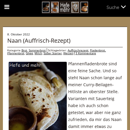
Suche
Suche
8. Oktober 2022
Naan (Auffrisch-Rezept)
Kategorie
Brot
,
Sommerbrot
Schlagwörter:
Auffrischrezept
,
Fladenbrot.
Pfannenbrot
,
Ghee
,
Milch
,
Süßer Starter
,
Weizen
3 Kommentare
Pfannenfladenbrote sind
eine feine Sache. Und so
steht Naan schon lange auf
meiner Curry-Beilagen-
Hitliste an oberster Stelle.
Varianten mit Sauerteig
habe ich auch schon
getestet, war aber nie ganz
zufrieden, da mir das Naan
damit immer etwas zu