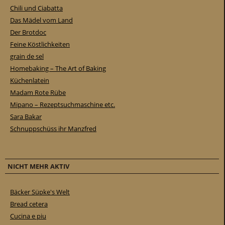
Chili und Ciabatta
Das Mädel vom Land
Der Brotdoc
Feine Köstlichkeiten
grain de sel
Homebaking – The Art of Baking
Küchenlatein
Madam Rote Rübe
Mipano – Rezeptsuchmaschine etc.
Sara Bakar
Schnuppschüss ihr Manzfred
NICHT MEHR AKTIV
Bäcker Süpke's Welt
Bread cetera
Cucina e piu