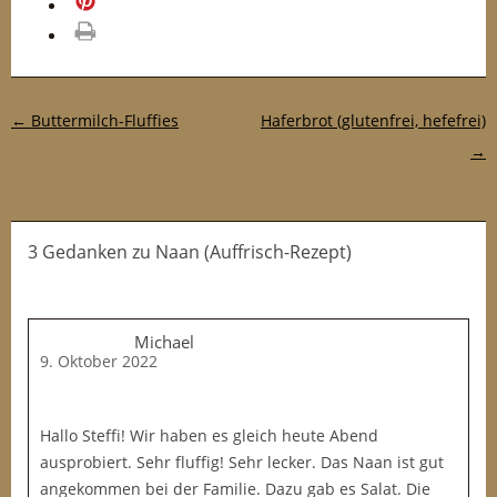
merken
drucken
Post-Navigation
←
Buttermilch-Fluffies
Haferbrot (glutenfrei, hefefrei)
→
3 Gedanken
zu
Naan (Auffrisch-Rezept)
Michael
9. Oktober 2022
Hallo Steffi! Wir haben es gleich heute Abend
ausprobiert. Sehr fluffig! Sehr lecker. Das Naan ist gut
angekommen bei der Familie. Dazu gab es Salat. Die