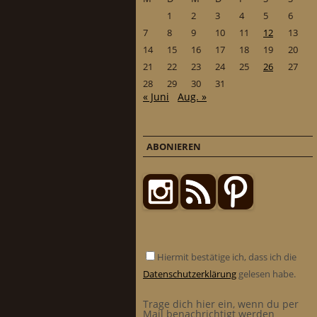
1
2
3
4
5
6
7
8
9
10
11
12
13
14
15
16
17
18
19
20
21
22
23
24
25
26
27
28
29
30
31
« Juni
Aug. »
ABONIEREN
Hiermit bestätige ich, dass ich die
Datenschutzerklärung
gelesen habe.
Trage dich hier ein, wenn du per
Mail benachrichtigt werden