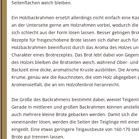
Seitenflächen weich bleiben.
Ein Holzbackrahmen ersetzt allerdings nicht einfach eine Ka
an der Unterseite gerne am Holzrahmen vorbei, wodurch d
sich schlecht aus der Form lösen lassen. Besser gelingen Brot
Rezepte für freigeschobene Brote lassen sich daher auch f
Holzbackrahmen beeinflusst durch das Aroma des Holzes un
Charakter eines Brotrezeptes. Das Brot lebt dabei von Gegen
des Holzes bleiben die Brotseiten weich, während Ober- und 
Backzeit eine dicke, aromatische Kruste ausbilden. Die Arom
Krume, genau wie die Rauchnoten, die vom Holz abgegeben w
Aromenvielfalt, die an ein Holzofenbrot heranreicht.
Die Größe des Backrahmens bestimmt dabei, wieviel Teigein
Gerade in mittleren und großen Backrahmen können anstelle
auch mehrere kleine Brote gebacken werden. Damit sich die
voneinander lösen, werden die Seiten der Teiglinge mit ein
eingeölt. Eine etwas geringere Teigausbeute von 160-170 stell
Brote gut trennen lassen.