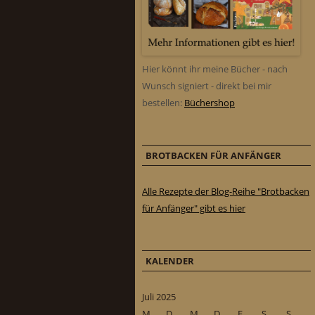
Hier könnt ihr meine Bücher - nach
Wunsch signiert - direkt bei mir
bestellen:
Büchershop
BROTBACKEN FÜR ANFÄNGER
Alle Rezepte der Blog-Reihe "Brotbacken
für Anfänger" gibt es hier
KALENDER
Juli 2025
M
D
M
D
F
S
S