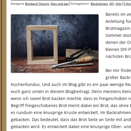
Kategorie
Brotback-Theorie
,
Dies und das
Schlagwörter:
Backrahmen
,
DIY
,
Holz
9 Ko
Bereits im v
Anleitung f
Brotmagazin 
Sommer doch
denen der Of
kleines DIY-P
nächsten Bro
Bei mir finde
großer Backr
Küchenfundus. Und auch im Blog gibt es ein paar wenige Rez
euch ganz unten in diesem Blogbeitrag). Denn meistens ben
wenn ich soviel Brot backen möchte, dass es freigeschoben n
Begriff freigeschobenes Brot meint dabei ein Brot, das ohne
es rundum eine knusprige Kruste entwickelt. Im Backrahme
gebacken. Das bedeutet, dass das Brot Seite an Seite mit a
gebacken wird. Es entwickelt dabei eine knusprige Ober- un