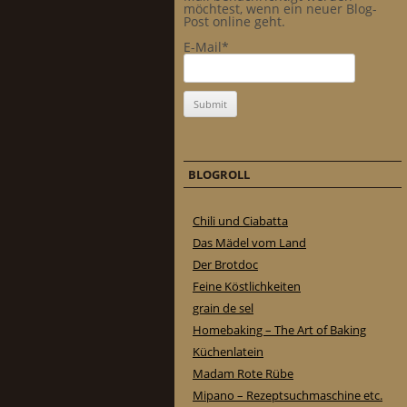
möchtest, wenn ein neuer Blog-
Post online geht.
E-Mail*
BLOGROLL
Chili und Ciabatta
Das Mädel vom Land
Der Brotdoc
Feine Köstlichkeiten
grain de sel
Homebaking – The Art of Baking
Küchenlatein
Madam Rote Rübe
Mipano – Rezeptsuchmaschine etc.