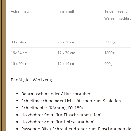
Außenmaß
Innenmaß
Teigeinlage für
Weizenmischbro
30 x 34 cm
26 x 30 cm
3900 g
16x 34 cm
12 x 30 cm
1800g
16 x 20 cm
12 x 16 cm
960g
Benötigtes Werkzeug
Bohrmaschine oder Akkuschrauber
Schleifmaschine oder Holzklötzchen zum Schleifen
Schleifpapier (Körnung 60, 180)
Holzbohrer 9mm (für Einschraubmuffen)
Holzbohrer 4mm (für Holzschrauben)
Passende Bits / Schraubendreher zum Einschrauben d