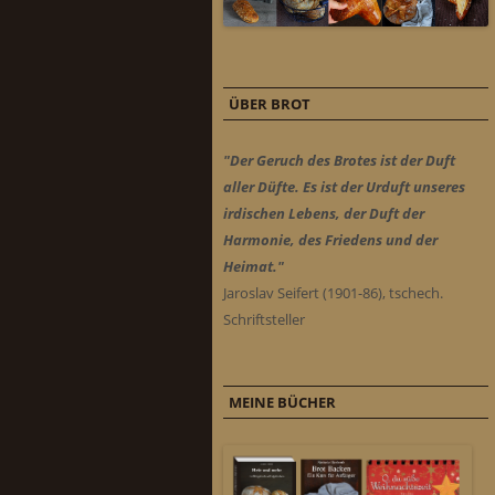
ÜBER BROT
"Der Geruch des Brotes ist der Duft
aller Düfte. Es ist der Urduft unseres
irdischen Lebens, der Duft der
Harmonie, des Friedens und der
Heimat."
Jaroslav Seifert (1901-86), tschech.
Schriftsteller
MEINE BÜCHER