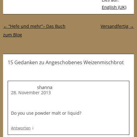
English (UK)
Post-Navigation
←
“Hefe und mehr”– Das Buch
Versandfertig
→
zum Blog
15 Gedanken
zu
Angeschobenes Weizenmischbrot
shanna
28. November 2013
Do you use powder malt or liquid?
↓
Antworten