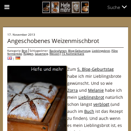
Suche
Suche
17. November 2013
Angeschobenes Weizenmischbrot
Kategorie
Brot
Schlagwörter:
Backrahmen
,
Blog-Geburtstag
,
Lieblingsbrot
,
Pâte
fermentée
,
Roggen
,
Sauerteig
,
Weizen
15 Kommentare
|
Zum
5. Blog-Geburtstag
habe ich mir Lieblingsbrote
gewünscht. Und so wie
Zorra
und
Melanie
habe ich
mein
Lieblingsbrot
natürlich
schon längst
verblogt
(und
auch im
Buch
ist das Rezept
zu finden). Und auch wenn
es mein Lieblingsbrot ist, es