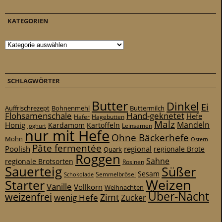
KATEGORIEN
Kategorien
SCHLAGWÖRTER
Butter
Dinkel
Ei
Auffrischrezept
Bohnenmehl
Buttermilch
Flohsamenschale
Hand-geknetet
Hefe
Hafer
Hagebutten
Malz
Mandeln
Honig
Kardamom
Kartoffeln
Leinsamen
Joghurt
nur mit Hefe
Ohne Bäckerhefe
Mohn
Ostern
Pâte fermentée
Poolish
regional
Quark
regionale Brote
Roggen
Sahne
regionale Brotsorten
Rosinen
Sauerteig
Süßer
Sesam
Schokolade
Semmelbrösel
Weizen
Starter
Vanille
Vollkorn
Weihnachten
Über-Nacht
weizenfrei
Zimt
wenig Hefe
Zucker