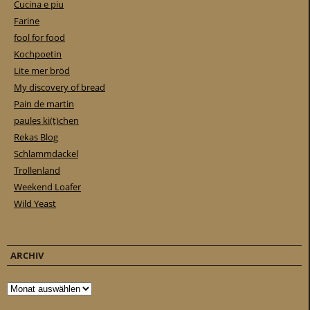
Cucina e piu
Farine
fool for food
Kochpoetin
Lite mer bröd
My discovery of bread
Pain de martin
paules ki(t)chen
Rekas Blog
Schlammdackel
Trollenland
Weekend Loafer
Wild Yeast
ARCHIV
Archiv