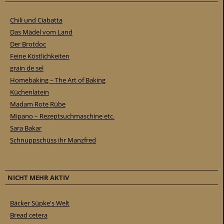
Chili und Ciabatta
Das Mädel vom Land
Der Brotdoc
Feine Köstlichkeiten
grain de sel
Homebaking – The Art of Baking
Küchenlatein
Madam Rote Rübe
Mipano – Rezeptsuchmaschine etc.
Sara Bakar
Schnuppschüss ihr Manzfred
NICHT MEHR AKTIV
Bäcker Süpke's Welt
Bread cetera