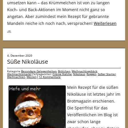
umsetzen kann – das Krümmelchen ist von zu langen
Koch- und Back-Aktionen im Moment nicht ganz so
angetan. Aber zumindest mein Rezept für gebrannte
Mandeln reiche ich noch nach, versprochen!
Weiterlesen
→
4. Dezember 2020
Süße Nikoläuse
Kategorie
Besondere Gelegenheiten
,
Brötchen
,
Weihnachtsgebäck
,
Weihnachtsmarkt
Schlagwörter:
Crème fraîche
,
Nikolaus
,
Roggen
,
Süßer Starter
,
Weihnachten
,
Weizen
12 Kommentare
Mein Rezept für die süßen
Nikoläuse ist letztes Jahr im
Brotmagazin erschienen.
Die Sperrfrist für das
Veröffentlichen im Blog ist
zwar schon lange