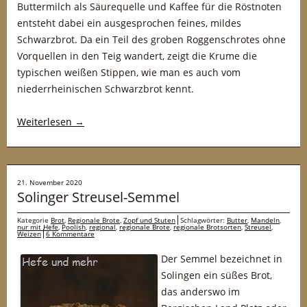
Buttermilch als Säurequelle und Kaffee für die Röstnoten
entsteht dabei ein ausgesprochen feines, mildes
Schwarzbrot. Da ein Teil des groben Roggenschrotes ohne
Vorquellen in den Teig wandert, zeigt die Krume die
typischen weißen Stippen, wie man es auch vom
niederrheinischen Schwarzbrot kennt.
Weiterlesen
→
21. November 2020
Solinger Streusel-Semmel
Kategorie
Brot
,
Regionale Brote
,
Zopf und Stuten
Schlagwörter:
Butter
,
Mandeln
,
nur mit Hefe
,
Poolish
,
regional
,
regionale Brote
,
regionale Brotsorten
,
Streusel
,
Weizen
6 Kommentare
Der Semmel bezeichnet in
Solingen ein süßes Brot,
das anderswo im