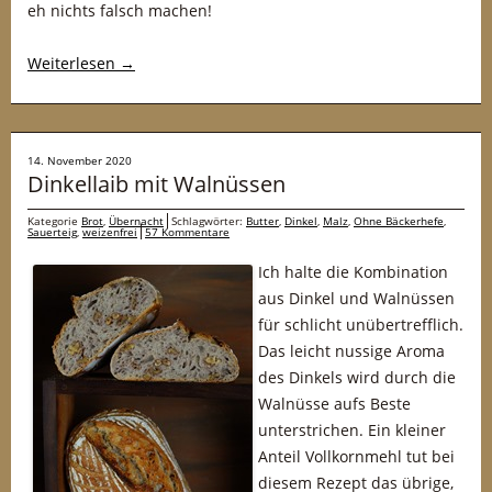
eh nichts falsch machen!
Weiterlesen
→
14. November 2020
Dinkellaib mit Walnüssen
Kategorie
Brot
,
Übernacht
Schlagwörter:
Butter
,
Dinkel
,
Malz
,
Ohne Bäckerhefe
,
Sauerteig
,
weizenfrei
57 Kommentare
Ich halte die Kombination
aus Dinkel und Walnüssen
für schlicht unübertrefflich.
Das leicht nussige Aroma
des Dinkels wird durch die
Walnüsse aufs Beste
unterstrichen. Ein kleiner
Anteil Vollkornmehl tut bei
diesem Rezept das übrige,