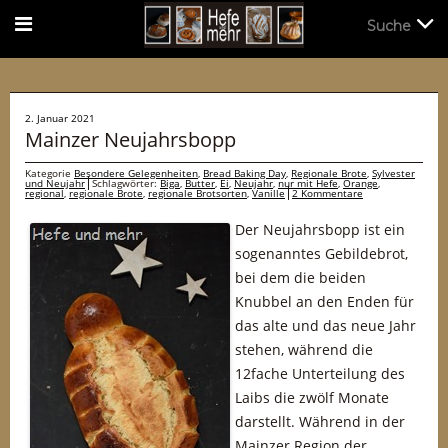
Suche
Suche
2. Januar 2021
Mainzer Neujahrsbopp
Kategorie
Besondere Gelegenheiten
,
Bread Baking Day
,
Regionale Brote
,
Sylvester
und Neujahr
Schlagwörter:
Biga
,
Butter
,
Ei
,
Neujahr
,
nur mit Hefe
,
Orange
,
regional
,
regionale Brote
,
regionale Brotsorten
,
Vanille
2 Kommentare
Der Neujahrsbopp ist ein
sogenanntes Gebildebrot,
bei dem die beiden
Knubbel an den Enden für
das alte und das neue Jahr
stehen, während die
12fache Unterteilung des
Laibs die zwölf Monate
darstellt. Während in der
Mainzer Region der