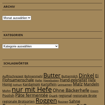
ARCHIV
Archiv
KATEGORIEN
Kategorien
SCHLAGWÖRTER
Butter
Dinkel
Ei
Auffrischrezept
Bohnenmehl
Buttermilch
Flohsamenschale
Hand-geknetet
Hefe
Hafer
Hagebutten
Malz
Mandeln
Honig
Kardamom
Kartoffeln
Leinsamen
Joghurt
nur mit Hefe
Ohne Bäckerhefe
Mohn
Ostern
Pâte fermentée
Poolish
regional
Quark
regionale Brote
Roggen
Sahne
regionale Brotsorten
Rosinen