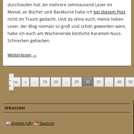
durchlaufen hat. An mehrere zehntausend Leser im
Monat, an Bücher und Backkurse habe ich
bei diesem Post
nicht im Traum gedacht. Und da ohne euch, meine lieben
Leser, der Blog niemals so groß und schön geworden wäre,
habe ich euch am Wochenende köstliche Karamell-Nuss-
Schnecken gebacken.
Weiterlesen
→
«
Erste
«
...
10
20
...
29
30
31
...
40
50
»
SPRACHEN
English (UK)
Deutsch