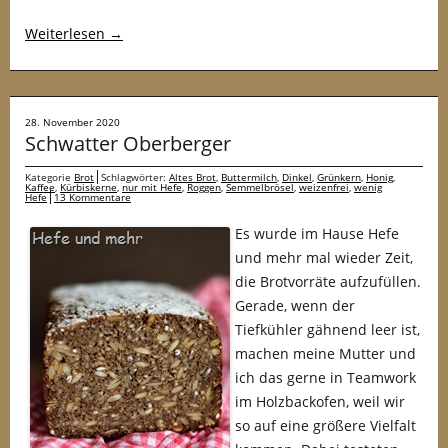
Weiterlesen
→
28. November 2020
Schwatter Oberberger
Kategorie
Brot
Schlagwörter:
Altes Brot
,
Buttermilch
,
Dinkel
,
Grünkern
,
Honig
,
Kaffee
,
Kürbiskerne
,
nur mit Hefe
,
Roggen
,
Semmelbrösel
,
weizenfrei
,
wenig
Hefe
13 Kommentare
Es wurde im Hause Hefe
und mehr mal wieder Zeit,
die Brotvorräte aufzufüllen.
Gerade, wenn der
Tiefkühler gähnend leer ist,
machen meine Mutter und
ich das gerne in Teamwork
im Holzbackofen, weil wir
so auf eine größere Vielfalt