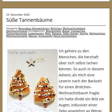
24. Dezember 2020
Süße Tannenbäume
Kategorie
Besondere Gelegenheiten
,
Brötchen
,
Weihnachtsgebäck
,
Weihnachtsmarkt
Schlagwörter:
Bohnenmehl
,
Butter
,
Cranberries
,
Flohsamenschale
,
Liebesperlen
,
Malz
,
Pistazie
,
Süßer Starter
,
Vanille
,
Weihnachten
,
Weihnachtsmarkt
,
Weizen
,
Zimtstange
Keine Kommentare
Ich gehöre zu den
Menschen, die herzhaft
über sich selbst lachen
können. So auch in diesem
Advent, als mich eine
Leserin nach der Backzeit
für einen Brötchen-
Weihnachtsbaum fragte.
Ich hatte direkt ein Bild vor
Augen, inklusiver einer
Deko angelehnt an
Petras