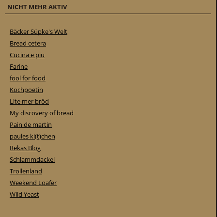
NICHT MEHR AKTIV
Bäcker Süpke's Welt
Bread cetera
Cucina e piu
Farine
fool for food
Kochpoetin
Lite mer bröd
My discovery of bread
Pain de martin
paules ki(t)chen
Rekas Blog
Schlammdackel
Trollenland
Weekend Loafer
Wild Yeast