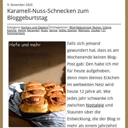
9. November 2020
Karamell-Nuss-Schnecken zum
Bloggeburtstag
Kategorie
Kuchen und Gebäck
Schlagwörter:
Blog-Geburtstag
,
Butter
,
Crème
fraîche
,
Honig
,
Karamell
,
Nuss
,
Sahne
,
Süßer Starter
,
Walnuss
,
Zucker
27
Kommentare
Falls sich jemand
gewundert hat, dass es am
Wochenende keinen Blog-
Post gab: Den habe ich mir
für heute aufgehoben,
denn mein kleines Eckchen
im weltweiten Netz wird
heute 12 Jahre alt. Wie
jedes Jahr schwanke ich
zwischen
Nostalgie
und
Staunen über die
Entwicklung, die der Blog in
mehr als einem Jahrzehnt