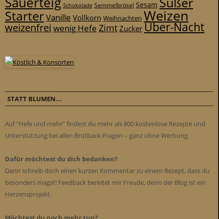
Sauerteig
Süßer
Sesam
Schokolade
Semmelbrösel
Weizen
Starter
Vanille
Vollkorn
Weihnachten
Über-Nacht
weizenfrei
Zimt
wenig Hefe
Zucker
STATT BLUMEN…
Auf “Hefe und mehr” findest du mehr als 800 kostenlose Rezepte und
Unterstützung bei allen Brotback-Fragen – ganz ohne Werbung.
Dafür möchtest du dich bedanken?
Dann schreib doch einen kurzen Kommentar zu einem Rezept, dass du
besonders magst! Feedback bereitet mir Freude, denn der Blog ist ein
Herzensprojekt.
Möchtest du noch mehr tun?