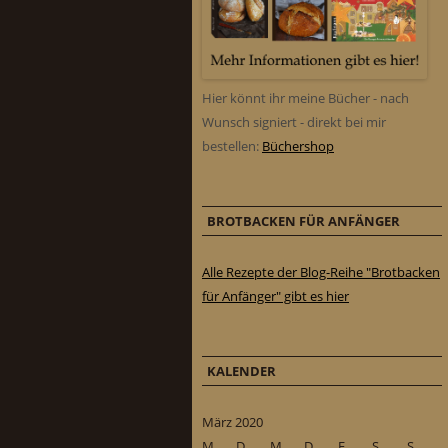
Hier könnt ihr meine Bücher - nach
Wunsch signiert - direkt bei mir
bestellen:
Büchershop
BROTBACKEN FÜR ANFÄNGER
Alle Rezepte der Blog-Reihe "Brotbacken
für Anfänger" gibt es hier
KALENDER
März 2020
M
D
M
D
F
S
S