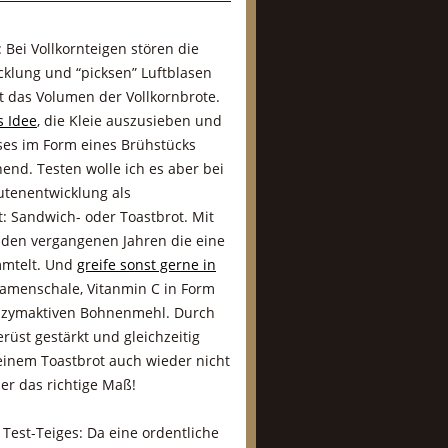
 Bei Vollkornteigen stören die
cklung und “picksen” Luftblasen
t das Volumen der Vollkornbrote.
s Idee
, die Kleie auszusieben und
ses im Form eines Brühstücks
end. Testen wolle ich es aber bei
utenentwicklung als
 Sandwich- oder Toastbrot. Mit
in den vergangenen Jahren die eine
mmtelt. Und
greife sonst gerne in
amenschale, Vitanmin C in Form
nzymaktiven Bohnenmehl. Durch
rüst gestärkt und gleichzeitig
einem Toastbrot auch wieder nicht
her das richtige Maß!
est-Teiges: Da eine ordentliche