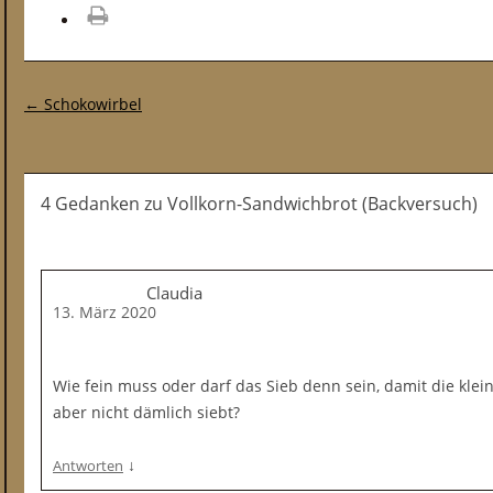
drucken
Post-Navigation
←
Schokowirbel
4 Gedanken
zu
Vollkorn-Sandwichbrot (Backversuch)
Claudia
13. März 2020
Wie fein muss oder darf das Sieb denn sein, damit die klei
aber nicht dämlich siebt?
↓
Antworten