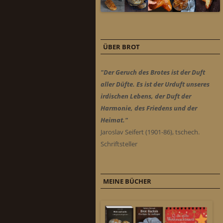
ÜBER BROT
"Der Geruch des Brotes ist der Duft
aller Düfte. Es ist der Urduft unseres
irdischen Lebens, der Duft der
Harmonie, des Friedens und der
Heimat."
Jaroslav Seifert (1901-86), tschech.
Schriftsteller
MEINE BÜCHER