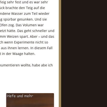
eig sehr fest und es war sehr
ück brachte den Teig auf die
undene Wasser zum Teil wieder
ng spürbar gesunken. Und sie
m Ofen zog. Das Volumen war
tzt hätte. Das geht schneller und
ramm Weizen spart. Aber – und das
uch wenn Experimente nicht so
aus ihnen lernen. In diesem Fall
ht in der Waage halten.
kumentieren wollte, habe abe ich