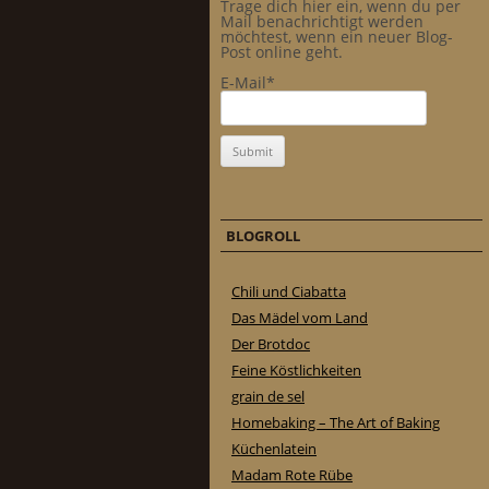
Trage dich hier ein, wenn du per
Mail benachrichtigt werden
möchtest, wenn ein neuer Blog-
Post online geht.
E-Mail*
BLOGROLL
Chili und Ciabatta
Das Mädel vom Land
Der Brotdoc
Feine Köstlichkeiten
grain de sel
Homebaking – The Art of Baking
Küchenlatein
Madam Rote Rübe