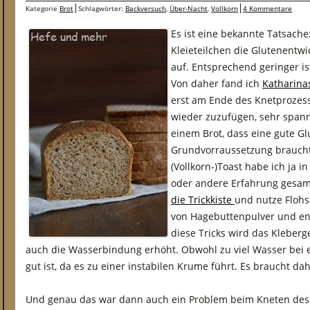
Kategorie
Brot
Schlagwörter:
Backversuch
,
Über-Nacht
,
Vollkorn
4 Kommentare
Es ist eine bekannte Tatsache:
Kleieteilchen die Glutenentwi
auf. Entsprechend geringer is
Von daher fand ich
Katharina
erst am Ende des Knetprozes
wieder zuzufügen, sehr spann
einem Brot, dass eine gute Gl
Grundvorraussetzung braucht:
(Vollkorn-)Toast habe ich ja 
oder andere Erfahrung gesa
die Trickkiste
und nutze Flohs
von Hagebuttenpulver und e
diese Tricks wird das Kleberge
auch die Wasserbindung erhöht. Obwohl zu viel Wasser bei 
gut ist, da es zu einer instabilen Krume führt. Es braucht da
Und genau das war dann auch ein Problem beim Kneten des T