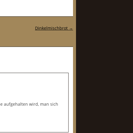
Dinkelmischbrot
→
ne aufgehalten wird, man sich