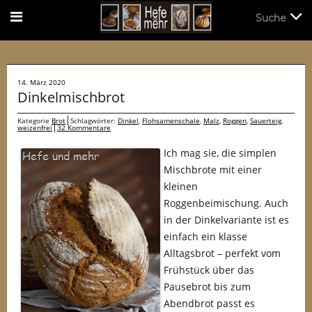
Suche
Suche
14. März 2020
Dinkelmischbrot
Kategorie
Brot
Schlagwörter:
Dinkel
,
Flohsamenschale
,
Malz
,
Roggen
,
Sauerteig
,
weizenfrei
32 Kommentare
Ich mag sie, die simplen
Mischbrote mit einer
kleinen
Roggenbeimischung. Auch
in der Dinkelvariante ist es
einfach ein klasse
Alltagsbrot – perfekt vom
Frühstück über das
Pausebrot bis zum
Abendbrot passt es