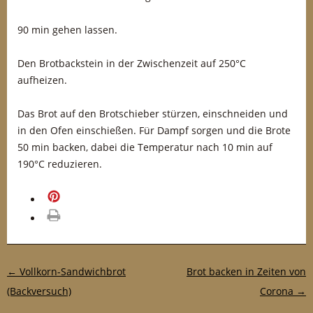
90 min gehen lassen.
Den Brotbackstein in der Zwischenzeit auf 250°C
aufheizen.
Das Brot auf den Brotschieber stürzen, einschneiden und
in den Ofen einschießen. Für Dampf sorgen und die Brote
50 min backen, dabei die Temperatur nach 10 min auf
190°C reduzieren.
merken
drucken
Post-Navigation
←
Vollkorn-Sandwichbrot
Brot backen in Zeiten von
(Backversuch)
Corona
→