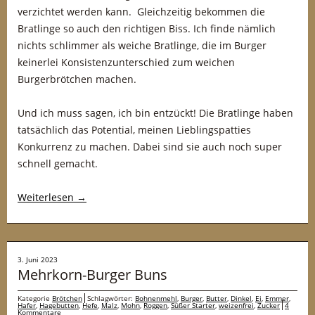
verzichtet werden kann. Gleichzeitig bekommen die
Bratlinge so auch den richtigen Biss. Ich finde nämlich
nichts schlimmer als weiche Bratlinge, die im Burger
keinerlei Konsistenzunterschied zum weichen
Burgerbrötchen machen.
Und ich muss sagen, ich bin entzückt! Die Bratlinge haben
tatsächlich das Potential, meinen Lieblingspatties
Konkurrenz zu machen. Dabei sind sie auch noch super
schnell gemacht.
Weiterlesen
→
3. Juni 2023
Mehrkorn-Burger Buns
Kategorie
Brötchen
Schlagwörter:
Bohnenmehl
,
Burger
,
Butter
,
Dinkel
,
Ei
,
Emmer
,
Hafer
,
Hagebutten
,
Hefe
,
Malz
,
Mohn
,
Roggen
,
Süßer Starter
,
weizenfrei
,
Zucker
4
Kommentare