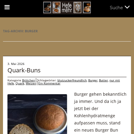
Suche
Suche
TAG-ARCHIV:
BURGER
3. Mai 2026
Quark-Buns
Kategorie
Brötchen
Schlagwörter:
blutzuckerfreundlich
,
Burger
,
Butter
,
nur mit
Hefe
,
Quark
,
Weizen
Ein Kommentar
Burger gehen bekanntlich
ja immer. Und da ich ja
jetzt bei der
Kohlenhydratmenge
aufpassen muss, stand
ein neues Burger Bun