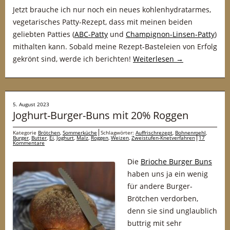
Jetzt brauche ich nur noch ein neues kohlenhydratarmes,
vegetarisches Patty-Rezept, dass mit meinen beiden
geliebten Patties (
ABC-Patty
und
Champignon-Linsen-Patty
)
mithalten kann. Sobald meine Rezept-Basteleien von Erfolg
gekrönt sind, werde ich berichten!
Weiterlesen
→
5. August 2023
Joghurt-Burger-Buns mit 20% Roggen
Kategorie
Brötchen
,
Sommerküche
Schlagwörter:
Auffrischrezept
,
Bohnenmehl
,
Burger
,
Butter
,
Ei
,
Joghurt
,
Malz
,
Roggen
,
Weizen
,
Zweistufen-Knetverfahren
17
Kommentare
Die
Brioche Burger Buns
haben uns ja ein wenig
für andere Burger-
Brötchen verdorben,
denn sie sind unglaublich
buttrig mit sehr