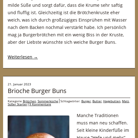
milde Süße und sorgt dafür, dass die Krume sehr saftig
und fluffig ist. Gleichzeitig ist die Brötchenkruste eher
weich, was ich durch großzügiges Einsprühen mit Wasser
nach dem Backen nochmal verstärkt habe. Ich persönlich
mag ja Burgerbrötchen mit ein wenig Biss in der Kruste,
aber der Liebste wünschte sich weiche Burger Buns.
Weiterlesen
→
21. Januar 2023
Brioche Burger Buns
Kategorie
Brötchen
,
Sommerküche
Schlagwörter:
Burger
,
Butter
,
Hagebutten
,
Malz
,
Süßer Starter
9 Kommentare
Manche Traditionen
muss man neu schaffen.
Seit kleine Kinderfüße im
Hause “Hefe und mehr”