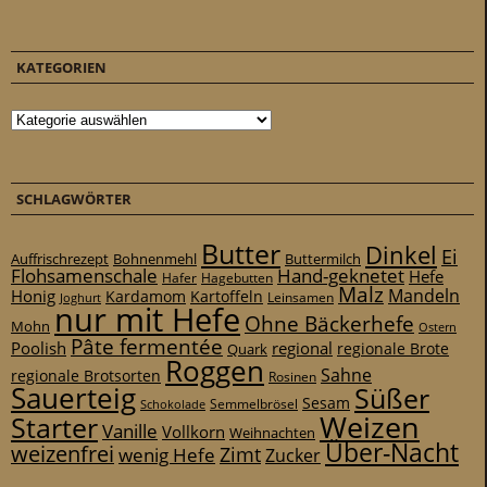
KATEGORIEN
Kategorien
SCHLAGWÖRTER
Butter
Dinkel
Ei
Auffrischrezept
Bohnenmehl
Buttermilch
Flohsamenschale
Hand-geknetet
Hefe
Hafer
Hagebutten
Malz
Mandeln
Honig
Kardamom
Kartoffeln
Leinsamen
Joghurt
nur mit Hefe
Ohne Bäckerhefe
Mohn
Ostern
Pâte fermentée
Poolish
regional
Quark
regionale Brote
Roggen
Sahne
regionale Brotsorten
Rosinen
Sauerteig
Süßer
Sesam
Schokolade
Semmelbrösel
Weizen
Starter
Vanille
Vollkorn
Weihnachten
Über-Nacht
weizenfrei
Zimt
wenig Hefe
Zucker