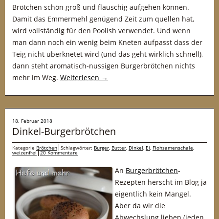
Brötchen schön groß und flauschig aufgehen können.
Damit das Emmermehl genügend Zeit zum quellen hat,
wird vollständig für den Poolish verwendet. Und wenn
man dann noch ein wenig beim Kneten aufpasst dass der
Teig nicht überknetet wird (und das geht wirklich schnell),
dann steht aromatisch-nussigen Burgerbrötchen nichts
mehr im Weg.
Weiterlesen
→
18. Februar 2018
Dinkel-Burgerbrötchen
Kategorie
Brötchen
Schlagwörter:
Burger
,
Butter
,
Dinkel
,
Ei
,
Flohsamenschale
,
weizenfrei
20 Kommentare
An
Burgerbrötchen
-
Rezepten herscht im Blog ja
eigentlich kein Mangel.
Aber da wir die
Abwechslung lieben (jeden