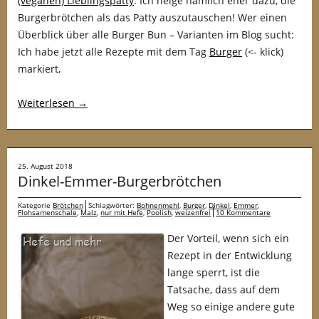
(veganen) Lieblingspatty
. Ich neige nämlich eher dazu, die
Burgerbrötchen als das Patty auszutauschen! Wer einen
Überblick über alle Burger Bun – Varianten im Blog sucht:
Ich habe jetzt alle Rezepte mit dem Tag
Burger
(<- klick)
markiert,
Weiterlesen
→
25. August 2018
Dinkel-Emmer-Burgerbrötchen
Kategorie
Brötchen
Schlagwörter:
Bohnenmehl
,
Burger
,
Dinkel
,
Emmer
,
Flohsamenschale
,
Malz
,
nur mit Hefe
,
Poolish
,
weizenfrei
10 Kommentare
Der Vorteil, wenn sich ein
Rezept in der Entwicklung
lange sperrt, ist die
Tatsache, dass auf dem
Weg so einige andere gute