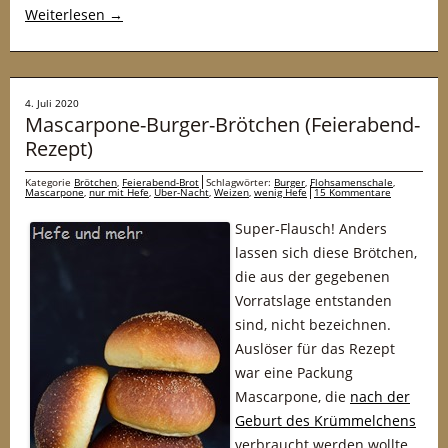
Weiterlesen
→
4. Juli 2020
Mascarpone-Burger-Brötchen (Feierabend-
Rezept)
Kategorie
Brötchen
,
Feierabend-Brot
Schlagwörter:
Burger
,
Flohsamenschale
,
Mascarpone
,
nur mit Hefe
,
Über-Nacht
,
Weizen
,
wenig Hefe
15 Kommentare
Super-Flausch! Anders
lassen sich diese Brötchen,
die aus der gegebenen
Vorratslage entstanden
sind, nicht bezeichnen.
Auslöser für das Rezept
war eine Packung
Mascarpone, die
nach der
Geburt des Krümmelchens
verbraucht werden wollte.