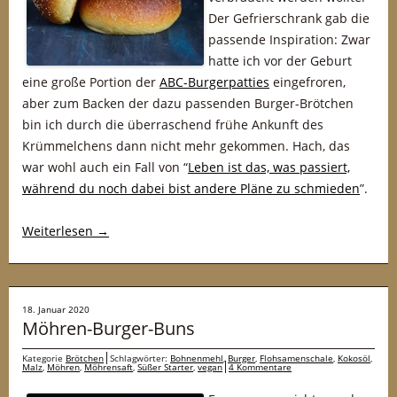
Der Gefrierschrank gab die
passende Inspiration: Zwar
hatte ich vor der Geburt
eine große Portion der
ABC-Burgerpatties
eingefroren,
aber zum Backen der dazu passenden Burger-Brötchen
bin ich durch die überraschend frühe Ankunft des
Krümmelchens dann nicht mehr gekommen. Hach, das
war wohl auch ein Fall von “
Leben ist das, was passiert,
während du noch dabei bist andere Pläne zu schmieden
”.
Weiterlesen
→
18. Januar 2020
Möhren-Burger-Buns
Kategorie
Brötchen
Schlagwörter:
Bohnenmehl
,
Burger
,
Flohsamenschale
,
Kokosöl
,
Malz
,
Möhren
,
Möhrensaft
,
Süßer Starter
,
vegan
4 Kommentare