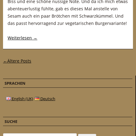
Biss und eine schöne nussige Note. Und da ich mich etwas
abenteuerlustig fühlte, gab es dieses Mal anstelle von
Sesam auch ein paar Brötchen mit Schwarzkümmel. Und
das passt hervorragend zur vegetarischen Burgervariante!
Weiterlesen
→
Post-Navigation
←
Ältere Posts
SPRACHEN
English (UK)
Deutsch
SUCHE