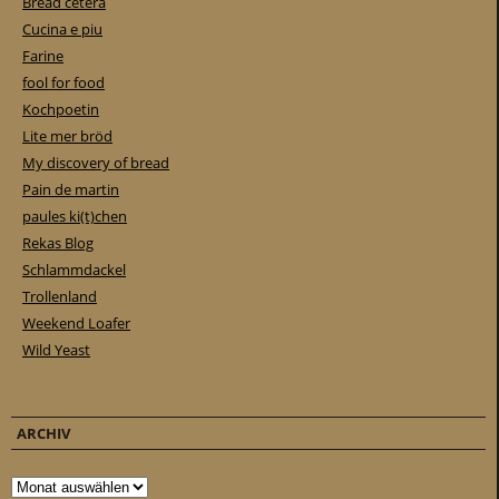
Bread cetera
Cucina e piu
Farine
fool for food
Kochpoetin
Lite mer bröd
My discovery of bread
Pain de martin
paules ki(t)chen
Rekas Blog
Schlammdackel
Trollenland
Weekend Loafer
Wild Yeast
ARCHIV
Archiv