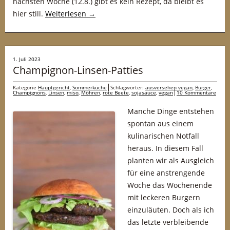
nächsten Woche (12.8.) gibt es kein Rezept, da bleibt es
hier still.
Weiterlesen
→
1. Juli 2023
Champignon-Linsen-Patties
Kategorie
Hauptgericht
,
Sommerküche
Schlagwörter:
ausversehen vegan
,
Burger
,
Champignons
,
Linsen
,
miso
,
Möhren
,
rote Beete
,
sojasauce
,
vegan
10 Kommentare
Manche Dinge entstehen
spontan aus einem
kulinarischen Notfall
heraus. In diesem Fall
planten wir als Ausgleich
für eine anstrengende
Woche das Wochenende
mit leckeren Burgern
einzuläuten. Doch als ich
das letzte verbleibende