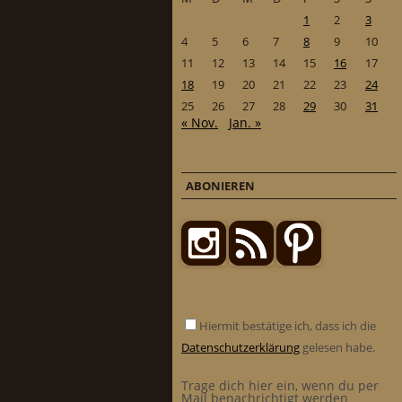
1
2
3
4
5
6
7
8
9
10
11
12
13
14
15
16
17
18
19
20
21
22
23
24
25
26
27
28
29
30
31
« Nov.
Jan. »
ABONIEREN
Hiermit bestätige ich, dass ich die
Datenschutzerklärung
gelesen habe.
Trage dich hier ein, wenn du per
Mail benachrichtigt werden