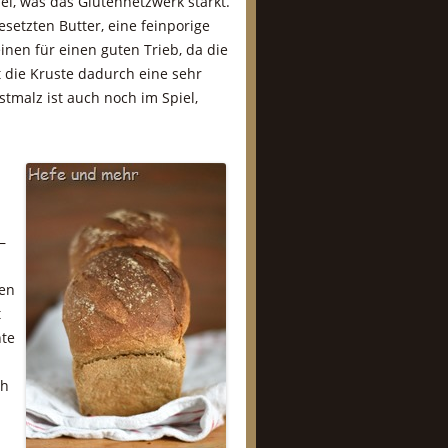
el, was das Glutennetzwerk stärkt.
esetzten Butter, eine feinporige
nen für einen guten Trieb, da die
die Kruste dadurch eine sehr
tmalz ist auch noch im Spiel,
–
ßen
t
nte
ch