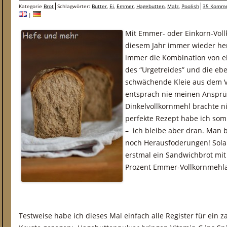
Kategorie
Brot
Schlagwörter:
Butter
,
Ei
,
Emmer
,
Hagebutten
,
Malz
,
Poolish
35 Komme
|
Mit Emmer- oder Einkorn-Voll
diesem Jahr immer wieder he
immer die Kombination von 
des “Urgetreides” und die eb
schwächende Kleie aus dem V
entsprach nie meinen Ansprü
Dinkelvollkornmehl brachte n
perfekte Rezept habe ich somi
– ich bleibe aber dran. Man 
noch Herausfoderungen! Sola
erstmal ein Sandwichbrot mi
Prozent Emmer-Vollkornmehla
Testweise habe ich dieses Mal einfach alle Register für ein z