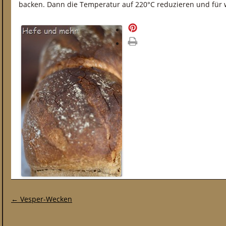
backen. Dann die Temperatur auf 220°C reduzieren und für 
merken
drucken
Post-Navigation
←
Vesper-Wecken