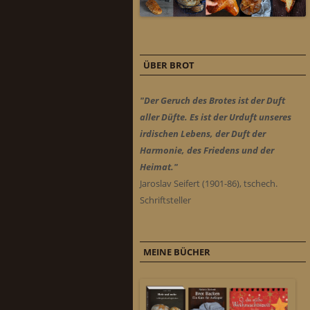
ÜBER BROT
"Der Geruch des Brotes ist der Duft
aller Düfte. Es ist der Urduft unseres
irdischen Lebens, der Duft der
Harmonie, des Friedens und der
Heimat."
Jaroslav Seifert (1901-86), tschech.
Schriftsteller
MEINE BÜCHER