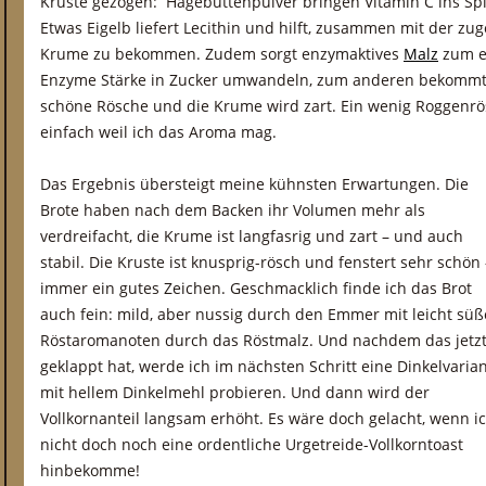
Kruste gezogen: Hagebuttenpulver bringen Vitamin C ins Spi
Etwas Eigelb liefert Lecithin und hilft, zusammen mit der zug
Krume zu bekommen. Zudem sorgt enzymaktives
Malz
zum ei
Enzyme Stärke in Zucker umwandeln, zum anderen bekommt 
schöne Rösche und die Krume wird zart. Ein wenig Roggenrös
einfach weil ich das Aroma mag.
Das Ergebnis übersteigt meine kühnsten Erwartungen. Die
Brote haben nach dem Backen ihr Volumen mehr als
verdreifacht, die Krume ist langfasrig und zart – und auch
stabil. Die Kruste ist knusprig-rösch und fenstert sehr schön 
immer ein gutes Zeichen. Geschmacklich finde ich das Brot
auch fein: mild, aber nussig durch den Emmer mit leicht sü
Röstaromanoten durch das Röstmalz. Und nachdem das jetz
geklappt hat, werde ich im nächsten Schritt eine Dinkelvaria
mit hellem Dinkelmehl probieren. Und dann wird der
Vollkornanteil langsam erhöht. Es wäre doch gelacht, wenn i
nicht doch noch eine ordentliche Urgetreide-Vollkorntoast
hinbekomme!