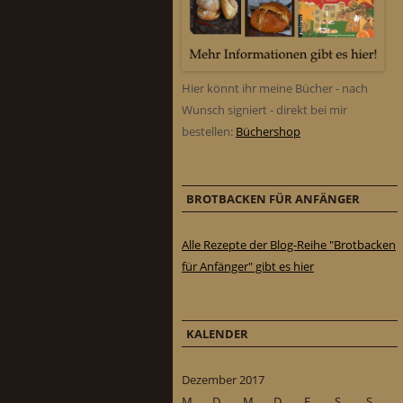
Hier könnt ihr meine Bücher - nach
Wunsch signiert - direkt bei mir
bestellen:
Büchershop
BROTBACKEN FÜR ANFÄNGER
Alle Rezepte der Blog-Reihe "Brotbacken
für Anfänger" gibt es hier
KALENDER
Dezember 2017
M
D
M
D
F
S
S