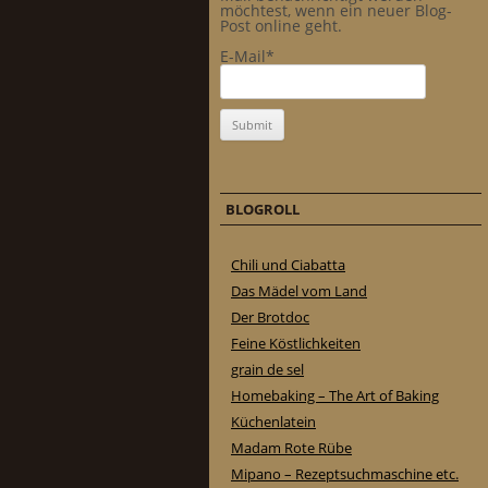
möchtest, wenn ein neuer Blog-
Post online geht.
E-Mail*
BLOGROLL
Chili und Ciabatta
Das Mädel vom Land
Der Brotdoc
Feine Köstlichkeiten
grain de sel
Homebaking – The Art of Baking
Küchenlatein
Madam Rote Rübe
Mipano – Rezeptsuchmaschine etc.