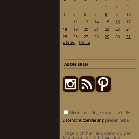
1
2
3
4
5
6
7
8
9
10
11
12
13
14
15
16
17
18
19
20
21
22
23
24
25
26
27
28
29
30
31
« Nov.
Jan. »
ABONIEREN
Hiermit bestätige ich, dass ich die
Datenschutzerklärung
gelesen habe.
Trage dich hier ein, wenn du per
Mail benachrichtigt werden