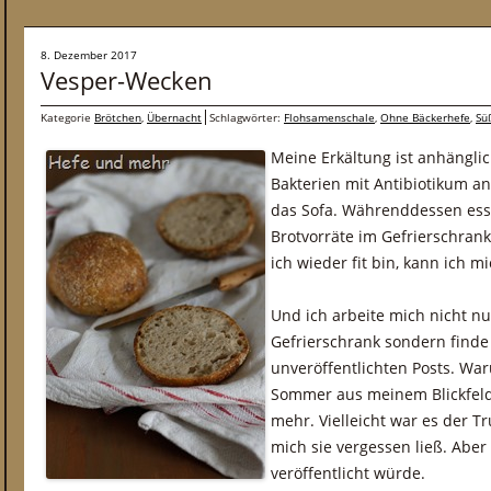
8. Dezember 2017
Vesper-Wecken
Kategorie
Brötchen
,
Übernacht
Schlagwörter:
Flohsamenschale
,
Ohne Bäckerhefe
,
Sü
Meine Erkältung ist anhängli
Bakterien mit Antibiotikum a
das Sofa. Währenddessen ess
Brotvorräte im Gefrierschrank.
ich wieder fit bin, kann ich m
Und ich arbeite mich nicht nu
Gefrierschrank sondern finde
unveröffentlichten Posts. Wa
Sommer aus meinem Blickfeld g
mehr. Vielleicht war es der T
mich sie vergessen ließ. Aber
veröffentlicht würde.