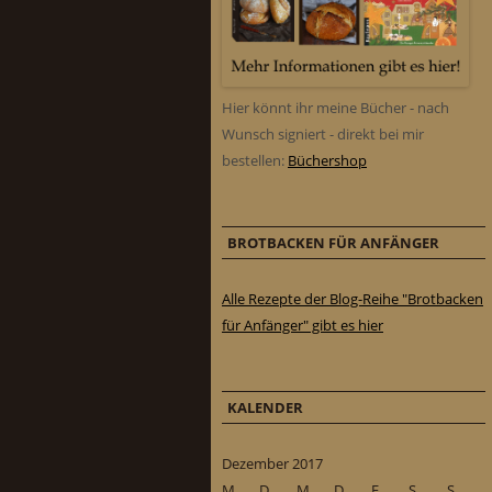
Hier könnt ihr meine Bücher - nach
Wunsch signiert - direkt bei mir
bestellen:
Büchershop
BROTBACKEN FÜR ANFÄNGER
Alle Rezepte der Blog-Reihe "Brotbacken
für Anfänger" gibt es hier
KALENDER
Dezember 2017
M
D
M
D
F
S
S