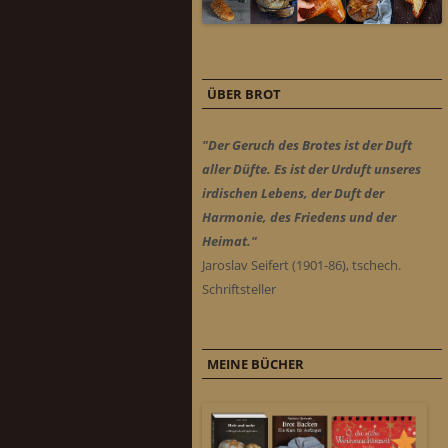
ÜBER BROT
"Der Geruch des Brotes ist der Duft
aller Düfte. Es ist der Urduft unseres
irdischen Lebens, der Duft der
Harmonie, des Friedens und der
Heimat."
Jaroslav Seifert (1901-86), tschech.
Schriftsteller
MEINE BÜCHER