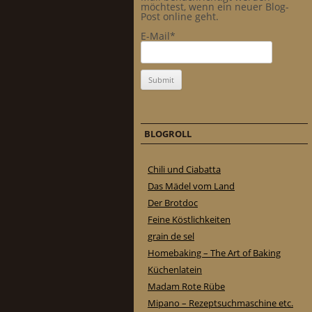
möchtest, wenn ein neuer Blog-
Post online geht.
E-Mail*
BLOGROLL
Chili und Ciabatta
Das Mädel vom Land
Der Brotdoc
Feine Köstlichkeiten
grain de sel
Homebaking – The Art of Baking
Küchenlatein
Madam Rote Rübe
Mipano – Rezeptsuchmaschine etc.