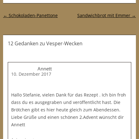
Post-Navigation
←
Schokoladen-Panettone
Sandwichbrot mit Emmer
→
12 Gedanken
zu
Vesper-Wecken
Annett
10. Dezember 2017
Hallo Stefanie, vielen Dank für das Rezept . Ich bin froh
dass du es ausgegraben und veröffentlicht hast. Die
Brötchen gibt es hier heute gleich zum Abendessen.
Liebe Grüße und einen schönen 2.Advent wünscht dir
Annett