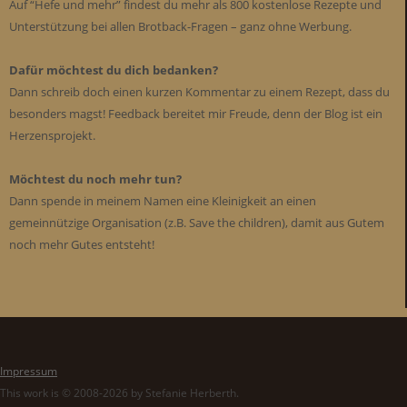
Auf “Hefe und mehr” findest du mehr als 800 kostenlose Rezepte und
Unterstützung bei allen Brotback-Fragen – ganz ohne Werbung.
Dafür möchtest du dich bedanken?
Dann schreib doch einen kurzen Kommentar zu einem Rezept, dass du
besonders magst! Feedback bereitet mir Freude, denn der Blog ist ein
Herzensprojekt.
Möchtest du noch mehr tun?
Dann spende in meinem Namen eine Kleinigkeit an einen
gemeinnützige Organisation (z.B. Save the children), damit aus Gutem
noch mehr Gutes entsteht!
Impressum
This work is © 2008-2026 by Stefanie Herberth.