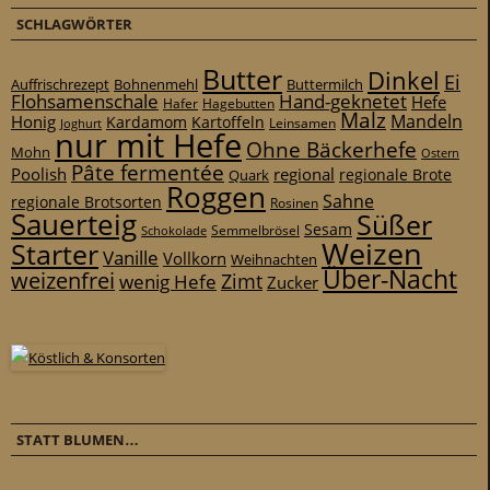
SCHLAGWÖRTER
Butter
Dinkel
Ei
Auffrischrezept
Bohnenmehl
Buttermilch
Flohsamenschale
Hand-geknetet
Hefe
Hafer
Hagebutten
Malz
Mandeln
Honig
Kardamom
Kartoffeln
Leinsamen
Joghurt
nur mit Hefe
Ohne Bäckerhefe
Mohn
Ostern
Pâte fermentée
Poolish
regional
Quark
regionale Brote
Roggen
Sahne
regionale Brotsorten
Rosinen
Sauerteig
Süßer
Sesam
Schokolade
Semmelbrösel
Weizen
Starter
Vanille
Vollkorn
Weihnachten
Über-Nacht
weizenfrei
Zimt
wenig Hefe
Zucker
STATT BLUMEN…