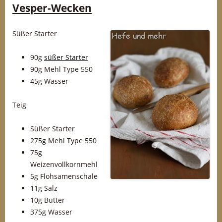
Vesper-Wecken
Süßer Starter
90g
süßer Starter
90g Mehl Type 550
45g Wasser
Teig
Süßer Starter
275g Mehl Type 550
75g
Weizenvollkornmehl
5g Flohsamenschale
11g Salz
10g Butter
375g Wasser