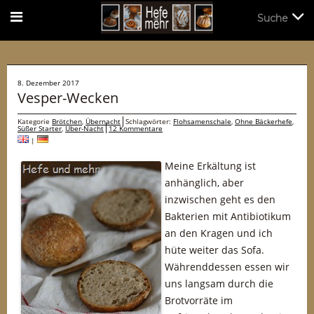
Suche
Suche
8. Dezember 2017
Vesper-Wecken
Kategorie
Brötchen
,
Übernacht
Schlagwörter:
Flohsamenschale
,
Ohne Bäckerhefe
,
Süßer Starter
,
Über-Nacht
12 Kommentare
|
Meine Erkältung ist
anhänglich, aber
inzwischen geht es den
Bakterien mit Antibiotikum
an den Kragen und ich
hüte weiter das Sofa.
Währenddessen essen wir
uns langsam durch die
Brotvorräte im