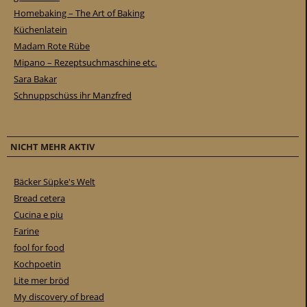
Homebaking – The Art of Baking
Küchenlatein
Madam Rote Rübe
Mipano – Rezeptsuchmaschine etc.
Sara Bakar
Schnuppschüss ihr Manzfred
NICHT MEHR AKTIV
Bäcker Süpke's Welt
Bread cetera
Cucina e piu
Farine
fool for food
Kochpoetin
Lite mer bröd
My discovery of bread