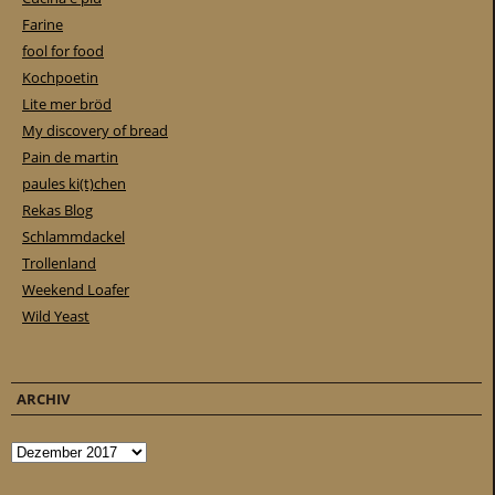
Farine
fool for food
Kochpoetin
Lite mer bröd
My discovery of bread
Pain de martin
paules ki(t)chen
Rekas Blog
Schlammdackel
Trollenland
Weekend Loafer
Wild Yeast
ARCHIV
Archiv