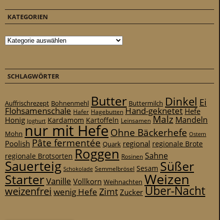
KATEGORIEN
Kategorien
SCHLAGWÖRTER
Butter
Dinkel
Ei
Auffrischrezept
Bohnenmehl
Buttermilch
Flohsamenschale
Hand-geknetet
Hefe
Hafer
Hagebutten
Malz
Mandeln
Honig
Kardamom
Kartoffeln
Leinsamen
Joghurt
nur mit Hefe
Ohne Bäckerhefe
Mohn
Ostern
Pâte fermentée
Poolish
regional
Quark
regionale Brote
Roggen
Sahne
regionale Brotsorten
Rosinen
Sauerteig
Süßer
Sesam
Schokolade
Semmelbrösel
Weizen
Starter
Vanille
Vollkorn
Weihnachten
Über-Nacht
weizenfrei
Zimt
wenig Hefe
Zucker