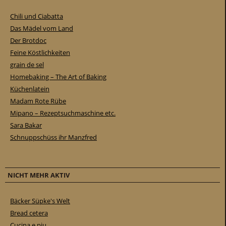
Chili und Ciabatta
Das Mädel vom Land
Der Brotdoc
Feine Köstlichkeiten
grain de sel
Homebaking – The Art of Baking
Küchenlatein
Madam Rote Rübe
Mipano – Rezeptsuchmaschine etc.
Sara Bakar
Schnuppschüss ihr Manzfred
NICHT MEHR AKTIV
Bäcker Süpke's Welt
Bread cetera
Cucina e piu