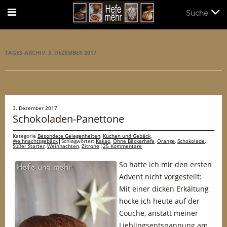
Suche
Suche
TAGES-ARCHIV:
3. DEZEMBER 2017
3. Dezember 2017
Schokoladen-Panettone
Kategorie
Besondere Gelegenheiten
,
Kuchen und Gebäck
,
Weihnachtsgebäck
Schlagwörter:
Kakao
,
Ohne Bäckerhefe
,
Orange
,
Schokolade
,
Süßer Starter
,
Weihnachten
,
Zitrone
25 Kommentare
So hatte ich mir den ersten
Advent nicht vorgestellt:
Mit einer dicken Erkältung
hocke ich heute auf der
Couche, anstatt meiner
Lieblingsentspannung am