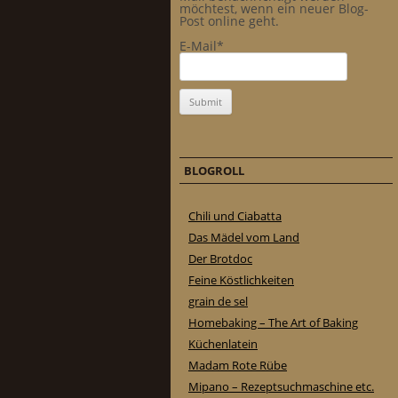
möchtest, wenn ein neuer Blog-
Post online geht.
E-Mail*
BLOGROLL
Chili und Ciabatta
Das Mädel vom Land
Der Brotdoc
Feine Köstlichkeiten
grain de sel
Homebaking – The Art of Baking
Küchenlatein
Madam Rote Rübe
Mipano – Rezeptsuchmaschine etc.