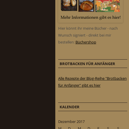
Hier könnt ihr meine Bücher - nach
Wunsch signiert - direkt bei mir
bestellen:
Büchershop
BROTBACKEN FÜR ANFÄNGER
Alle Rezepte der Blog-Reihe "Brotbacken
für Anfänger" gibt es hier
KALENDER
Dezember 2017
M
D
M
D
F
S
S