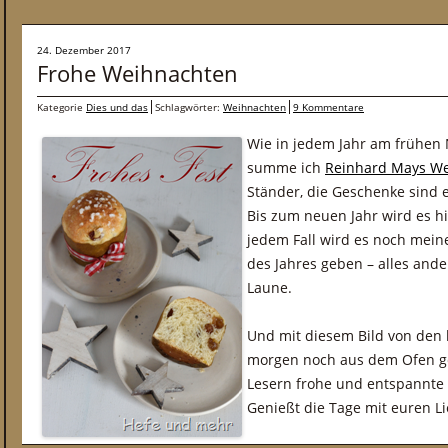
24. Dezember 2017
Frohe Weihnachten
Kategorie
Dies und das
Schlagwörter:
Weihnachten
9 Kommentare
Wie in jedem Jahr am frühen
summe ich
Reinhard Mays We
Ständer, die Geschenke sind e
Bis zum neuen Jahr wird es hi
jedem Fall wird es noch mein
des Jahres geben – alles and
Laune.
Und mit diesem Bild von den k
morgen noch aus dem Ofen ge
Lesern frohe und entspannte
Genießt die Tage mit euren L