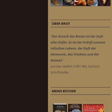
ÜBER BROT
"Der Geruch des Brotes ist der Duft
aller Düfte. Es ist der Urduft unseres
irdischen Lebens, der Duft der
Harmonie, des Friedens und der
Heimat."
Jaroslav Seifert (1901-86), tschech.
Schriftsteller
MEINE BÜCHER