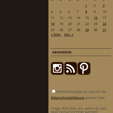
1
2
3
4
5
6
7
8
9
10
11
12
13
14
15
16
17
18
19
20
21
22
23
24
25
26
27
28
29
30
31
« Nov.
Jan. »
ABONIEREN
Hiermit bestätige ich, dass ich die
Datenschutzerklärung
gelesen habe.
Trage dich hier ein, wenn du per
Mail benachrichtigt werden