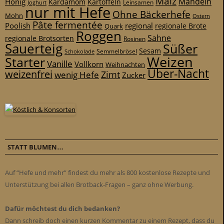
Malz
Mandeln
Honig
Kardamom
Kartoffeln
Leinsamen
Joghurt
nur mit Hefe
Ohne Bäckerhefe
Mohn
Ostern
Pâte fermentée
Poolish
regional
Quark
regionale Brote
Roggen
Sahne
regionale Brotsorten
Rosinen
Sauerteig
Süßer
Sesam
Schokolade
Semmelbrösel
Weizen
Starter
Vanille
Vollkorn
Weihnachten
Über-Nacht
weizenfrei
Zimt
wenig Hefe
Zucker
STATT BLUMEN…
Auf “Hefe und mehr” findest du mehr als 800 kostenlose Rezepte und
Unterstützung bei allen Brotback-Fragen – ganz ohne Werbung.
Dafür möchtest du dich bedanken?
Dann schreib doch einen kurzen Kommentar zu einem Rezept, dass du