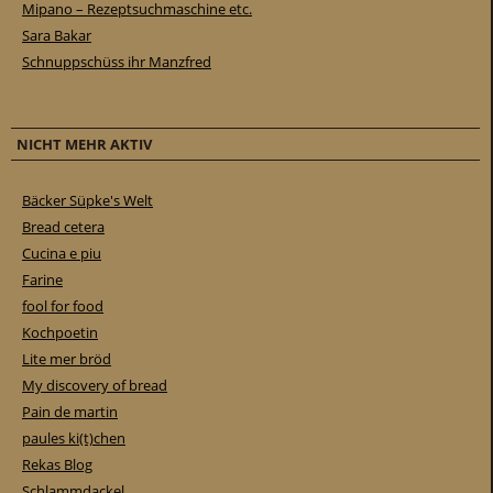
Mipano – Rezeptsuchmaschine etc.
Sara Bakar
Schnuppschüss ihr Manzfred
NICHT MEHR AKTIV
Bäcker Süpke's Welt
Bread cetera
Cucina e piu
Farine
fool for food
Kochpoetin
Lite mer bröd
My discovery of bread
Pain de martin
paules ki(t)chen
Rekas Blog
Schlammdackel