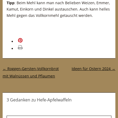
Tipp
: Beim Mehl kann man nach Belieben Weizen, Emmer,
Kamut, Einkorn und Dinkel austauschen. Auch kann helles
Mehl gegen das Vollkornmehl getauscht werden.
merken
drucken
Post-Navigation
←
Roggen-Gersten-Vollkornbrot
Ideen für Ostern 2024
→
mit Walnüssen und Pflaumen
3 Gedanken
zu
Hefe-Apfelwaffeln