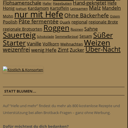
Flohsamenschale
Hand-geknetet
Hefe
Hafer
Hagebutten
Malz
Mandeln
Honig
Kardamom
Kartoffeln
Leinsamen
Joghurt
nur mit Hefe
Ohne Bäckerhefe
Mohn
Ostern
Pâte fermentée
Poolish
regional
Quark
regionale Brote
Roggen
Sahne
regionale Brotsorten
Rosinen
Sauerteig
Süßer
Sesam
Schokolade
Semmelbrösel
Weizen
Starter
Vanille
Vollkorn
Weihnachten
Über-Nacht
weizenfrei
Zimt
wenig Hefe
Zucker
STATT BLUMEN…
Auf “Hefe und mehr” findest du mehr als 800 kostenlose Rezepte und
Unterstützung bei allen Brotback-Fragen – ganz ohne Werbung.
Dafür möchtest du dich bedanken?