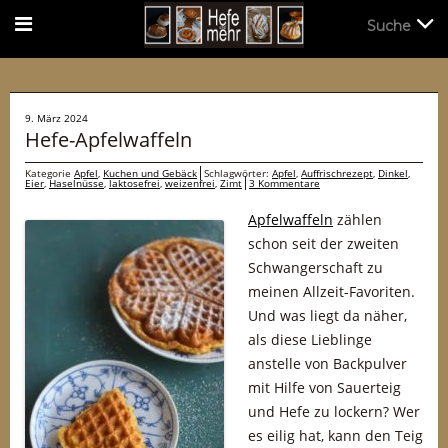
Suche
Suche
9. März 2024
Hefe-Apfelwaffeln
Kategorie
Apfel
,
Kuchen und Gebäck
Schlagwörter:
Apfel
,
Auffrischrezept
,
Dinkel
,
Eier
,
Haselnüsse
,
laktosefrei
,
weizenfrei
,
Zimt
3 Kommentare
Apfelwaffeln
zählen
schon seit der zweiten
Schwangerschaft zu
meinen Allzeit-Favoriten.
Und was liegt da näher,
als diese Lieblinge
anstelle von Backpulver
mit Hilfe von Sauerteig
und Hefe zu lockern? Wer
es eilig hat, kann den Teig