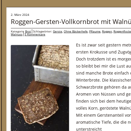
2. März 2024
Roggen-Gersten-Vollkornbrot mit Waln
Kategorie
Brot
Schlagwörter:
Gerste
,
Ohne Bäckerhefe
,
Pflaume
,
Roggen
,
Roggenflock
Walnuss
5 Kommentare
Es ist zwar seit gestern met
ersten Krokusse und Zugvög
Doch trotzdem ist es morgen
so bleibt bei mir die Lust a
sind manche Brote einfach 
Winterbrote. Die klassisch
Schwarzbrote gehören da au
Aromen von Nüssen und get
finden sich bei dem heutig
volles Korn, geröstete Wal
Mit einem Gerstenanteil vo
aromatische Tiefe, die die
unterstreicht