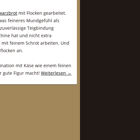
warzbrot
mit Flocken gearbeitet.
was feineres Mundgefühl als
e zuverlässige Teigbindung
hine hat und nicht extra
 mit feinem Schrot arbeiten. Und
nflocken an.
ination mit Käse wie einem feinen
r gute Figur macht!
Weiterlesen
→