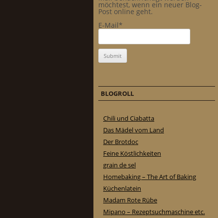
möchtest, wenn ein neuer Blog-
Post online geht.
E-Mail*
BLOGROLL
Chili und Ciabatta
Das Mädel vom Land
Der Brotdoc
Feine Köstlichkeiten
grain de sel
Homebaking – The Art of Baking
Küchenlatein
Madam Rote Rübe
Mipano – Rezeptsuchmaschine etc.