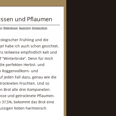
üssen und Pflaumen
en
,
Rübenkraut
,
Sauerteig
,
Schwarzbrot
,
rologischer Frühling und die
el habe ich auch schon gesichtet.
s teilweise empfindlich kalt und
uf “Winterbrote”. Denn für mich
die perfekten Herbst- und
en Roggenvollkorn- und
f jeden Fall dazu, genau wie die
rockneten Früchten. Und so
en Brot alle drei Komponeten:
nüsse und getrocknete Pflaumen.
n 37,5%, bekommt das Brot eine
 nussigen Noten harmonisch