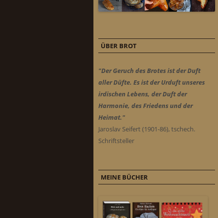
ÜBER BROT
"Der Geruch des Brotes ist der Duft
aller Düfte. Es ist der Urduft unseres
irdischen Lebens, der Duft der
Harmonie, des Friedens und der
Heimat."
Jaroslav Seifert (1901-86), tschech.
Schriftsteller
MEINE BÜCHER