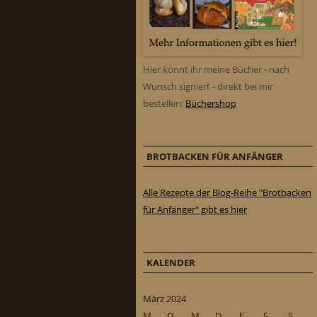
Hier könnt ihr meine Bücher - nach
Wunsch signiert - direkt bei mir
bestellen:
Büchershop
BROTBACKEN FÜR ANFÄNGER
Alle Rezepte der Blog-Reihe "Brotbacken
für Anfänger" gibt es hier
KALENDER
März 2024
M
D
M
D
F
S
S