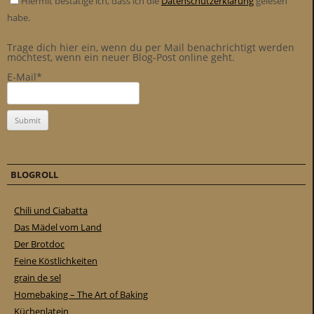
Hiermit bestätige ich, dass ich die
Datenschutzerklärung
gelesen
habe.
Trage dich hier ein, wenn du per Mail benachrichtigt werden
möchtest, wenn ein neuer Blog-Post online geht.
E-Mail*
BLOGROLL
Chili und Ciabatta
Das Mädel vom Land
Der Brotdoc
Feine Köstlichkeiten
grain de sel
Homebaking – The Art of Baking
Küchenlatein