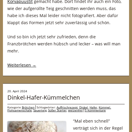
Korvapuustit
gemacht habe. Dort findet ihr auch ein Foto,
wie der aufgerollte Teig geschnitten werden muss, das
habe ich dieses Mal leider nicht fotografiert. Aber dafür
klappt das Formen jetzt sehr zuverlässig und schön.
Und so bin ich jetzt sehr zufrieden, denn die
Franzbrötchen werden hübsch und lecker – was will man
mehr.
Weiterlesen
→
20. April 2024
Dinkel-Hafer-Kümmelchen
Kategorie
Brötchen
Schlagwörter:
Auffrischrezept
,
Dinkel
,
Hafer
,
Kümmel.
Flohsamenschale
,
Sauerteig
,
Süßer Starter
,
weizenfrei
5 Kommentare
“Mal eben schnell”
verträgt sich in der Regel