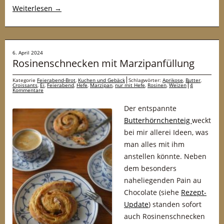
Weiterlesen
→
6. April 2024
Rosinenschnecken mit Marzipanfüllung
Kategorie
Feierabend-Brot
,
Kuchen und Gebäck
Schlagwörter:
Aprikose
,
Butter
,
Croissants
,
Ei
,
Feierabend
,
Hefe
,
Marzipan
,
nur mit Hefe
,
Rosinen
,
Weizen
4
Kommentare
Der entspannte
Butterhörnchenteig
weckt
bei mir allerei Ideen, was
man alles mit ihm
anstellen könnte. Neben
dem besonders
naheliegenden Pain au
Chocolate (siehe
Rezept-
Update
) standen sofort
auch Rosinenschnecken