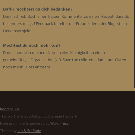
Dafür möchtest du dich bedanken?
Dann schreib doch einen kurzen Kommentar zu einem Rezept, dass du
besonders magst! Feedback bereitet mir Freude, denn der Blog ist ein
Herzensprojekt.
Möchtest du noch mehr tun?
Dann spende in meinem Namen eine Kleinigkeit an einen
gemeinnützige Organisation (z.B. Save the children), damit aus Gutem
noch mehr Gutes entsteht!
Impressum
This work is © 2008-2026 by Stefanie Herberth.
Hefe und mehr is powered by
WordPress
.
Theme by
Jan & Stefanie