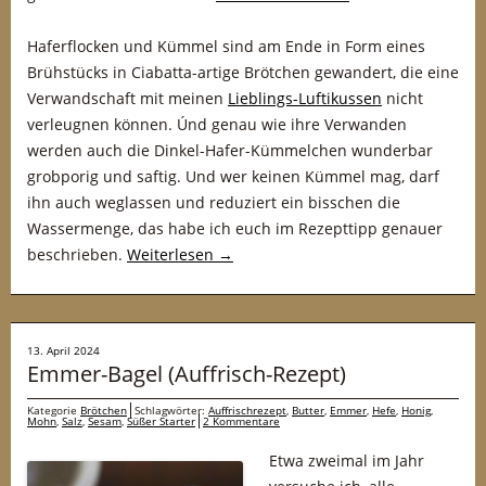
Haferflocken und Kümmel sind am Ende in Form eines
Brühstücks in Ciabatta-artige Brötchen gewandert, die eine
Verwandschaft mit meinen
Lieblings-Luftikussen
nicht
verleugnen können. Únd genau wie ihre Verwanden
werden auch die Dinkel-Hafer-Kümmelchen wunderbar
grobporig und saftig. Und wer keinen Kümmel mag, darf
ihn auch weglassen und reduziert ein bisschen die
Wassermenge, das habe ich euch im Rezepttipp genauer
beschrieben.
Weiterlesen
→
13. April 2024
Emmer-Bagel (Auffrisch-Rezept)
Kategorie
Brötchen
Schlagwörter:
Auffrischrezept
,
Butter
,
Emmer
,
Hefe
,
Honig
,
Mohn
,
Salz
,
Sesam
,
Süßer Starter
2 Kommentare
Etwa zweimal im Jahr