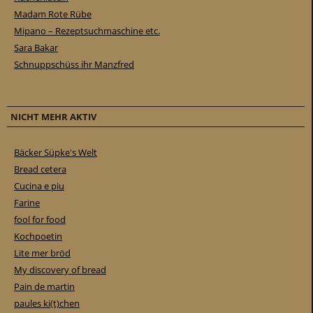
Madam Rote Rübe
Mipano – Rezeptsuchmaschine etc.
Sara Bakar
Schnuppschüss ihr Manzfred
NICHT MEHR AKTIV
Bäcker Süpke's Welt
Bread cetera
Cucina e piu
Farine
fool for food
Kochpoetin
Lite mer bröd
My discovery of bread
Pain de martin
paules ki(t)chen