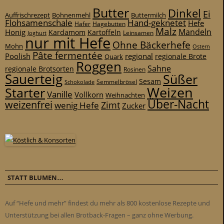
Butter
Dinkel
Ei
Auffrischrezept
Bohnenmehl
Buttermilch
Flohsamenschale
Hand-geknetet
Hefe
Hafer
Hagebutten
Malz
Mandeln
Honig
Kardamom
Kartoffeln
Leinsamen
Joghurt
nur mit Hefe
Ohne Bäckerhefe
Mohn
Ostern
Pâte fermentée
Poolish
regional
Quark
regionale Brote
Roggen
Sahne
regionale Brotsorten
Rosinen
Sauerteig
Süßer
Sesam
Schokolade
Semmelbrösel
Weizen
Starter
Vanille
Vollkorn
Weihnachten
Über-Nacht
weizenfrei
Zimt
wenig Hefe
Zucker
STATT BLUMEN…
Auf “Hefe und mehr” findest du mehr als 800 kostenlose Rezepte und
Unterstützung bei allen Brotback-Fragen – ganz ohne Werbung.