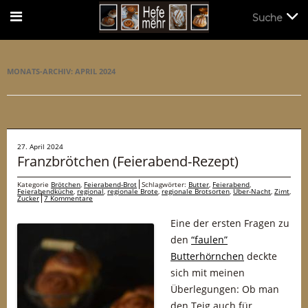
Suche
Suche
MONATS-ARCHIV:
APRIL 2024
27. April 2024
Franzbrötchen (Feierabend-Rezept)
Kategorie
Brötchen
,
Feierabend-Brot
Schlagwörter:
Butter
,
Feierabend
,
Feierabendküche
,
regional
,
regionale Brote
,
regionale Brotsorten
,
Über-Nacht
,
Zimt
,
Zucker
7 Kommentare
Eine der ersten Fragen zu
den
“faulen”
Butterhörnchen
deckte
sich mit meinen
Überlegungen: Ob man
den Teig auch für