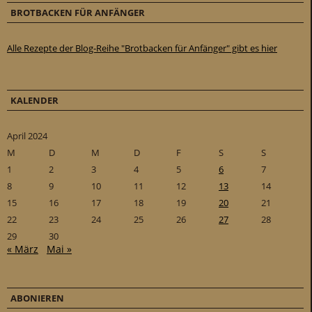
BROTBACKEN FÜR ANFÄNGER
Alle Rezepte der Blog-Reihe "Brotbacken für Anfänger" gibt es hier
KALENDER
April 2024
M
D
M
D
F
S
S
1
2
3
4
5
6
7
8
9
10
11
12
13
14
15
16
17
18
19
20
21
22
23
24
25
26
27
28
29
30
« März
Mai »
ABONIEREN