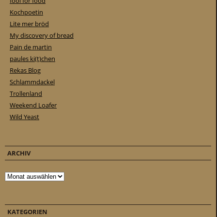
fool for food
Kochpoetin
Lite mer bröd
My discovery of bread
Pain de martin
paules ki(t)chen
Rekas Blog
Schlammdackel
Trollenland
Weekend Loafer
Wild Yeast
ARCHIV
Archiv
KATEGORIEN