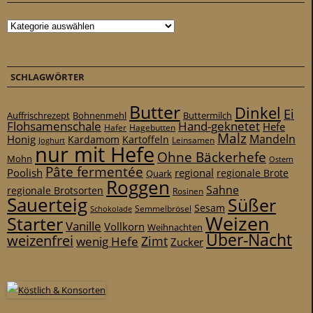
Kategorien
SCHLAGWÖRTER
Butter
Dinkel
Ei
Auffrischrezept
Bohnenmehl
Buttermilch
Flohsamenschale
Hand-geknetet
Hefe
Hafer
Hagebutten
Malz
Mandeln
Honig
Kardamom
Kartoffeln
Leinsamen
Joghurt
nur mit Hefe
Ohne Bäckerhefe
Mohn
Ostern
Pâte fermentée
Poolish
regional
Quark
regionale Brote
Roggen
Sahne
regionale Brotsorten
Rosinen
Sauerteig
Süßer
Sesam
Schokolade
Semmelbrösel
Weizen
Starter
Vanille
Vollkorn
Weihnachten
Über-Nacht
weizenfrei
Zimt
wenig Hefe
Zucker