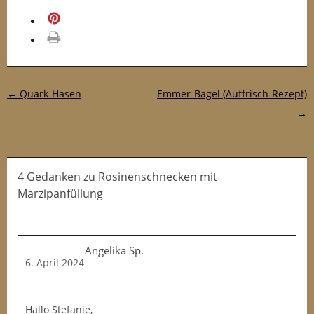
merken
drucken
Post-Navigation
←
Quark-Hasen
Emmer-Bagel (Auffrisch-Rezept)
→
4 Gedanken
zu
Rosinenschnecken mit
Marzipanfüllung
Angelika Sp.
6. April 2024
Hallo Stefanie,