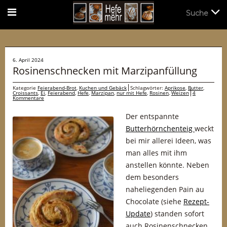
Suche
Suche
6. April 2024
Rosinenschnecken mit Marzipanfüllung
Kategorie
Feierabend-Brot
,
Kuchen und Gebäck
Schlagwörter:
Aprikose
,
Butter
,
Croissants
,
Ei
,
Feierabend
,
Hefe
,
Marzipan
,
nur mit Hefe
,
Rosinen
,
Weizen
4
Kommentare
Der entspannte
Butterhörnchenteig
weckt
bei mir allerei Ideen, was
man alles mit ihm
anstellen könnte. Neben
dem besonders
naheliegenden Pain au
Chocolate (siehe
Rezept-
Update
) standen sofort
auch Rosinenschnecken