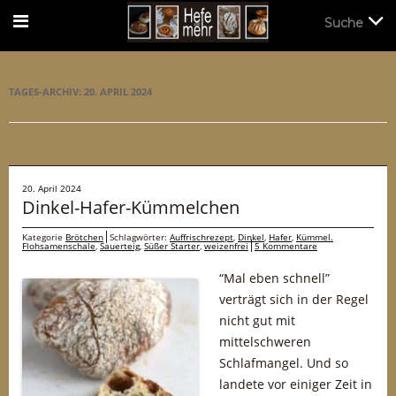
Suche
Suche
TAGES-ARCHIV:
20. APRIL 2024
20. April 2024
Dinkel-Hafer-Kümmelchen
Kategorie
Brötchen
Schlagwörter:
Auffrischrezept
,
Dinkel
,
Hafer
,
Kümmel.
Flohsamenschale
,
Sauerteig
,
Süßer Starter
,
weizenfrei
5 Kommentare
“Mal eben schnell”
verträgt sich in der Regel
nicht gut mit
mittelschweren
Schlafmangel. Und so
landete vor einiger Zeit in