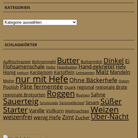
KATEGORIEN
Kategorien
SCHLAGWÖRTER
Butter
Dinkel
Ei
Auffrischrezept
Bohnenmehl
Buttermilch
Flohsamenschale
Hand-geknetet
Hefe
Hafer
Hagebutten
Malz
Mandeln
Honig
Kardamom
Kartoffeln
Leinsamen
Joghurt
nur mit Hefe
Ohne Bäckerhefe
Mohn
Ostern
Pâte fermentée
Poolish
regional
Quark
regionale Brote
Roggen
Sahne
regionale Brotsorten
Rosinen
Sauerteig
Süßer
Sesam
Schokolade
Semmelbrösel
Weizen
Starter
Vanille
Vollkorn
Weihnachten
Über-Nacht
weizenfrei
Zimt
wenig Hefe
Zucker