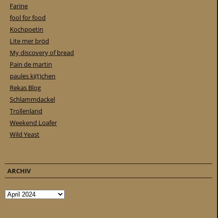
Farine
fool for food
Kochpoetin
Lite mer bröd
My discovery of bread
Pain de martin
paules ki(t)chen
Rekas Blog
Schlammdackel
Trollenland
Weekend Loafer
Wild Yeast
ARCHIV
Archiv