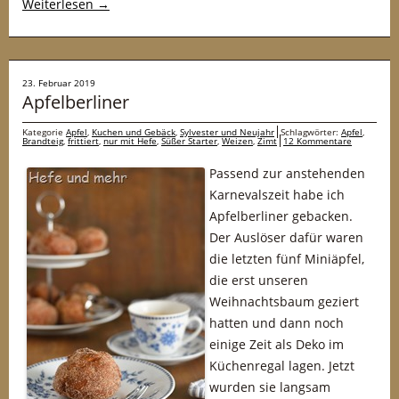
Weiterlesen
→
23. Februar 2019
Apfelberliner
Kategorie
Apfel
,
Kuchen und Gebäck
,
Sylvester und Neujahr
Schlagwörter:
Apfel
,
Brandteig
,
frittiert
,
nur mit Hefe
,
Süßer Starter
,
Weizen
,
Zimt
12 Kommentare
Passend zur anstehenden
Karnevalszeit habe ich
Apfelberliner gebacken.
Der Auslöser dafür waren
die letzten fünf Miniäpfel,
die erst unseren
Weihnachtsbaum geziert
hatten und dann noch
einige Zeit als Deko im
Küchenregal lagen. Jetzt
wurden sie langsam