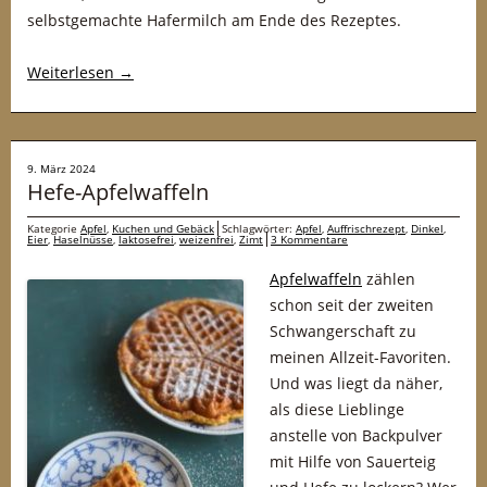
selbstgemachte Hafermilch am Ende des Rezeptes.
Weiterlesen
→
9. März 2024
Hefe-Apfelwaffeln
Kategorie
Apfel
,
Kuchen und Gebäck
Schlagwörter:
Apfel
,
Auffrischrezept
,
Dinkel
,
Eier
,
Haselnüsse
,
laktosefrei
,
weizenfrei
,
Zimt
3 Kommentare
Apfelwaffeln
zählen
schon seit der zweiten
Schwangerschaft zu
meinen Allzeit-Favoriten.
Und was liegt da näher,
als diese Lieblinge
anstelle von Backpulver
mit Hilfe von Sauerteig