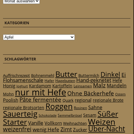
Archiv
KATEGORIEN
Kategorien
SCHLAGWÖRTER
Butter
Dinkel
Ei
Auffrischrezept
Bohnenmehl
Buttermilch
Flohsamenschale
Hand-geknetet
Hefe
Hafer
Hagebutten
Malz
Mandeln
Honig
Kardamom
Kartoffeln
Leinsamen
Joghurt
nur mit Hefe
Ohne Bäckerhefe
Mohn
Ostern
Pâte fermentée
Poolish
regional
Quark
regionale Brote
Roggen
Sahne
regionale Brotsorten
Rosinen
Sauerteig
Süßer
Sesam
Schokolade
Semmelbrösel
Weizen
Starter
Vanille
Vollkorn
Weihnachten
Über-Nacht
weizenfrei
Zimt
wenig Hefe
Zucker