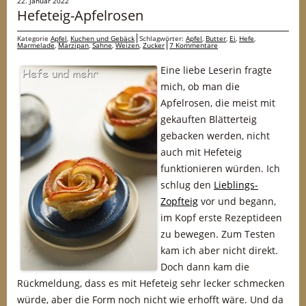
22. Januar 2022
Hefeteig-Apfelrosen
Kategorie
Apfel
,
Kuchen und Gebäck
Schlagwörter:
Apfel
,
Butter
,
Ei
,
Hefe
,
Marmelade
,
Marzipan
,
Sahne
,
Weizen
,
Zucker
7 Kommentare
Eine liebe Leserin fragte
mich, ob man die
Apfelrosen, die meist mit
gekauften Blätterteig
gebacken werden, nicht
auch mit Hefeteig
funktionieren würden. Ich
schlug den
Lieblings-
Zopfteig
vor und begann,
im Kopf erste Rezeptideen
zu bewegen. Zum Testen
kam ich aber nicht direkt.
Doch dann kam die
Rückmeldung, dass es mit Hefeteig sehr lecker schmecken
würde, aber die Form noch nicht wie erhofft wäre. Und da