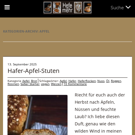
Suche
Suche
KATEGORIEN-ARCHIV:
APFEL
13. September 2025
Hafer-Apfel-Stuten
Kategorie
Apfel
,
Brot
Schlagwörter:
Apfel
,
Hafer
,
Haferflocken
,
Nuss
,
Öl
,
Roggen
,
Rosinen
,
Süßer Starter
,
vegan
,
Weizen
10 Kommentare
Riecht für euch auch der
Herbst nach Äpfeln,
Nüssen und feuchte
Laub? Ich liebe diesen
Duft, genau wie den
wilden Wind in meinen