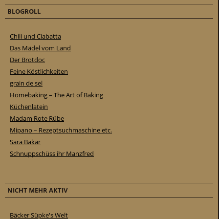
BLOGROLL
Chili und Ciabatta
Das Mädel vom Land
Der Brotdoc
Feine Köstlichkeiten
grain de sel
Homebaking – The Art of Baking
Küchenlatein
Madam Rote Rübe
Mipano – Rezeptsuchmaschine etc.
Sara Bakar
Schnuppschüss ihr Manzfred
NICHT MEHR AKTIV
Bäcker Süpke's Welt