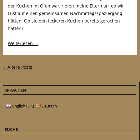
der Kuchen im Ofen war, riefen meine Eltern an, ob wir
Lust auf einen gemeinsamen Nachmittagsspaziergang
hätten. Ob sie den leckeren Kuchen bereits gerochen
hatten?
Weiterlesen
→
Post-Navigation
←
Ältere Posts
SPRACHEN
English (UK)
Deutsch
SUCHE