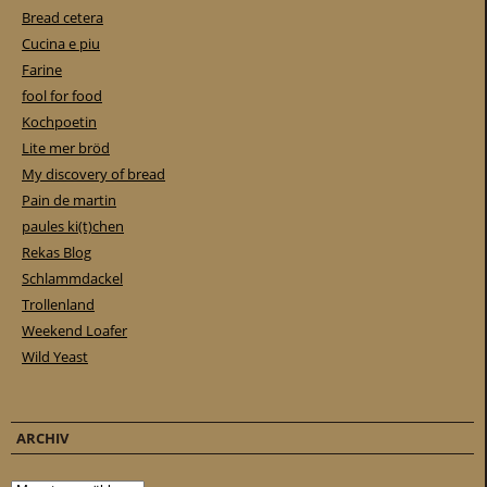
Bread cetera
Cucina e piu
Farine
fool for food
Kochpoetin
Lite mer bröd
My discovery of bread
Pain de martin
paules ki(t)chen
Rekas Blog
Schlammdackel
Trollenland
Weekend Loafer
Wild Yeast
ARCHIV