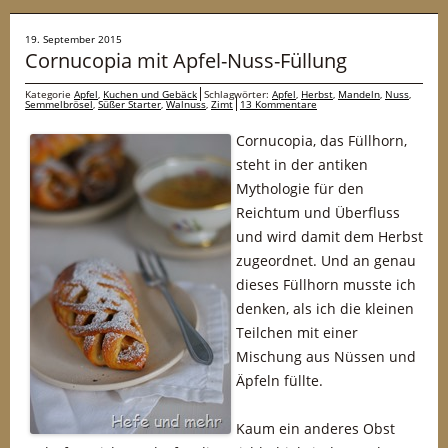
19. September 2015
Cornucopia mit Apfel-Nuss-Füllung
Kategorie
Apfel
,
Kuchen und Gebäck
Schlagwörter:
Apfel
,
Herbst
,
Mandeln
,
Nuss
,
Semmelbrösel
,
Süßer Starter
,
Walnuss
,
Zimt
13 Kommentare
Cornucopia, das Füllhorn,
steht in der antiken
Mythologie für den
Reichtum und Überfluss
und wird damit dem Herbst
zugeordnet. Und an genau
dieses Füllhorn musste ich
denken, als ich die kleinen
Teilchen mit einer
Mischung aus Nüssen und
Äpfeln füllte.
Kaum ein anderes Obst