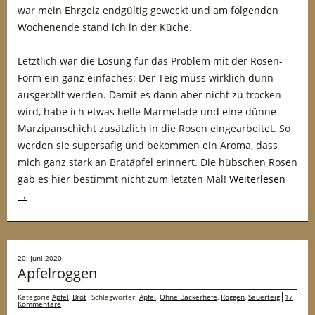
war mein Ehrgeiz endgültig geweckt und am folgenden
Wochenende stand ich in der Küche.
Letztlich war die Lösung für das Problem mit der Rosen-
Form ein ganz einfaches: Der Teig muss wirklich dünn
ausgerollt werden. Damit es dann aber nicht zu trocken
wird, habe ich etwas helle Marmelade und eine dünne
Marzipanschicht zusätzlich in die Rosen eingearbeitet. So
werden sie supersafig und bekommen ein Aroma, dass
mich ganz stark an Bratäpfel erinnert. Die hübschen Rosen
gab es hier bestimmt nicht zum letzten Mal!
Weiterlesen
→
20. Juni 2020
Apfelroggen
Kategorie
Apfel
,
Brot
Schlagwörter:
Apfel
,
Ohne Bäckerhefe
,
Roggen
,
Sauerteig
17
Kommentare