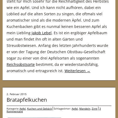
steht für mich sosehr für die Reichhaltigkeit des Herbstes
wie ein Apfel. Und ich kann nicht aufhören, dabei ein
Loblied auf die alten Sorten zu singen, die oftmals viel
aromatischer sind als die modernen Äpfel. Und zum
Kuchenbacken gibt es nunmal keinen besseren Apfel als
mein Liebling
Jakob Lebel
. Es ist ein ergibiger Apfelbaum
und man findet ihn oft in alten Gärten und
Streuobstwiesen. Anfang des letzten Jahrhunderts wurde
er von der Tagung der Deutschen Obstbau-Gesellschaft
sogar zu einer von drei Apfelsorten als sogenannten
Reichsobstsorte
bestimmt, da er wiederstandsfähig,
aromatisch und ertragsreich ist.
Weiterlesen
→
2. Februar 2015
Bratapfelkuchen
Kategorie
Apfel
,
Kuchen und Gebäck
Schlagwörter:
Apfel
,
Mandeln
,
Zimt
3
Kommentare