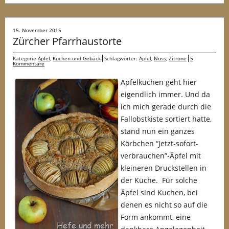
15. November 2015
Zürcher Pfarrhaustorte
Kategorie
Apfel
,
Kuchen und Gebäck
Schlagwörter:
Apfel
,
Nuss
,
Zitrone
5
Kommentare
Apfelkuchen geht hier
eigendlich immer. Und da
ich mich gerade durch die
Fallobstkiste sortiert hatte,
stand nun ein ganzes
Körbchen “Jetzt-sofort-
verbrauchen”-Äpfel mit
kleineren Druckstellen in
der Küche. Für solche
Äpfel sind Kuchen, bei
denen es nicht so auf die
Form ankommt, eine