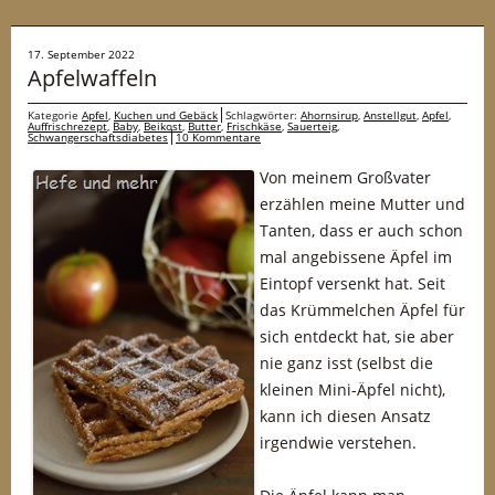
17. September 2022
Apfelwaffeln
Kategorie
Apfel
,
Kuchen und Gebäck
Schlagwörter:
Ahornsirup
,
Anstellgut
,
Apfel
,
Auffrischrezept
,
Baby
,
Beikost
,
Butter
,
Frischkäse
,
Sauerteig
,
Schwangerschaftsdiabetes
10 Kommentare
Von meinem Großvater
erzählen meine Mutter und
Tanten, dass er auch schon
mal angebissene Äpfel im
Eintopf versenkt hat. Seit
das Krümmelchen Äpfel für
sich entdeckt hat, sie aber
nie ganz isst (selbst die
kleinen Mini-Äpfel nicht),
kann ich diesen Ansatz
irgendwie verstehen.