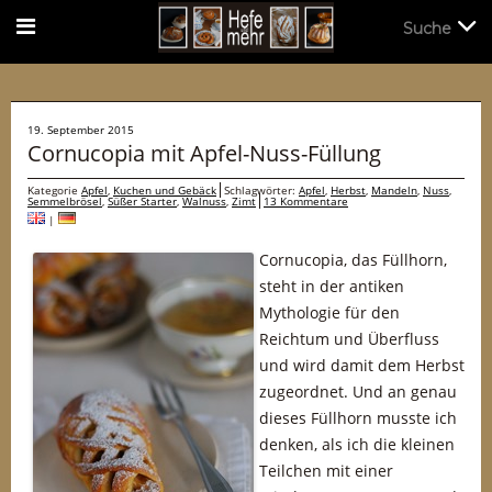
Suche
Suche
19. September 2015
Cornucopia mit Apfel-Nuss-Füllung
Kategorie
Apfel
,
Kuchen und Gebäck
Schlagwörter:
Apfel
,
Herbst
,
Mandeln
,
Nuss
,
Semmelbrösel
,
Süßer Starter
,
Walnuss
,
Zimt
13 Kommentare
|
Cornucopia, das Füllhorn,
steht in der antiken
Mythologie für den
Reichtum und Überfluss
und wird damit dem Herbst
zugeordnet. Und an genau
dieses Füllhorn musste ich
denken, als ich die kleinen
Teilchen mit einer