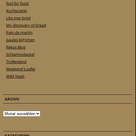
fool for food
Kochpoetin
Lite mer bröd
My discovery of bread
Pain de martin
paules ki(t)chen
Rekas Blog
Schlammdackel
Trollenland
Weekend Loafer
Wild Yeast
ARCHIV
Archiv
KATEGORIEN