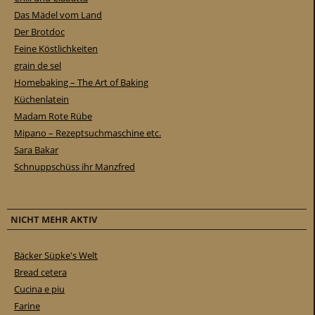
Das Mädel vom Land
Der Brotdoc
Feine Köstlichkeiten
grain de sel
Homebaking – The Art of Baking
Küchenlatein
Madam Rote Rübe
Mipano – Rezeptsuchmaschine etc.
Sara Bakar
Schnuppschüss ihr Manzfred
NICHT MEHR AKTIV
Bäcker Süpke's Welt
Bread cetera
Cucina e piu
Farine