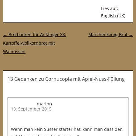
Lies auf:
English (UK)
Post-Navigation
←
Brotbacken für Anfänger XX:
Märchenkönig-Brot
→
Kartoffel-Vollkornbrot mit
Walnüssen
13 Gedanken
zu
Cornucopia mit Apfel-Nuss-Füllung
marion
19. September 2015
Wenn man kein Susser starter hat, kann man dass den