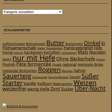
Kategorien
SCHLAGWÖRTER
Butter
Dinkel
Ei
Auffrischrezept
Bohnenmehl
Buttermilch
Flohsamenschale
Hand-geknetet
Hefe
Hafer
Hagebutten
Malz
Mandeln
Honig
Kardamom
Kartoffeln
Leinsamen
Joghurt
nur mit Hefe
Ohne Bäckerhefe
Mohn
Ostern
Pâte fermentée
Poolish
regional
Quark
regionale Brote
Roggen
Sahne
regionale Brotsorten
Rosinen
Sauerteig
Süßer
Sesam
Schokolade
Semmelbrösel
Weizen
Starter
Vanille
Vollkorn
Weihnachten
Über-Nacht
weizenfrei
Zimt
wenig Hefe
Zucker